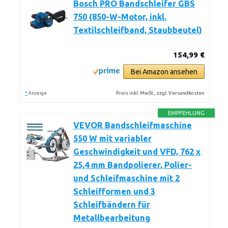
Bosch PRO Bandschleifer GBS
750 (850-W-Motor, inkl.
Textilschleifband, Staubbeutel)
154,99 €
Bei Amazon ansehen
*
Preis inkl. MwSt., zzgl. Versandkosten
Anzeige
EMPFEHLUNG
VEVOR Bandschleifmaschine
550 W mit variabler
Geschwindigkeit und VFD, 762 x
25,4 mm Bandpolierer, Polier-
und Schleifmaschine mit 2
Schleifformen und 3
Schleifbändern für
Metallbearbeitung