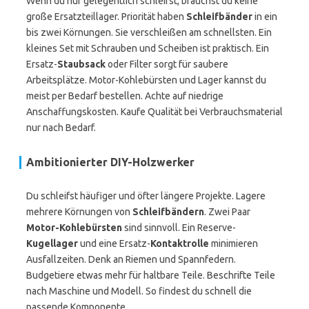
Wenn du nur gelegentlich schleifst, brauchst du keine
große Ersatzteillager. Priorität haben
Schleifbänder
in ein
bis zwei Körnungen. Sie verschleißen am schnellsten. Ein
kleines Set mit Schrauben und Scheiben ist praktisch. Ein
Ersatz-
Staubsack
oder Filter sorgt für saubere
Arbeitsplätze. Motor-Kohlebürsten und Lager kannst du
meist per Bedarf bestellen. Achte auf niedrige
Anschaffungskosten. Kaufe Qualität bei Verbrauchsmaterial
nur nach Bedarf.
Ambitionierter DIY-Holzwerker
Du schleifst häufiger und öfter längere Projekte. Lagere
mehrere Körnungen von
Schleifbändern
. Zwei Paar
Motor-Kohlebürsten
sind sinnvoll. Ein Reserve-
Kugellager
und eine Ersatz-
Kontaktrolle
minimieren
Ausfallzeiten. Denk an Riemen und Spannfedern.
Budgetiere etwas mehr für haltbare Teile. Beschrifte Teile
nach Maschine und Modell. So findest du schnell die
passende Komponente.