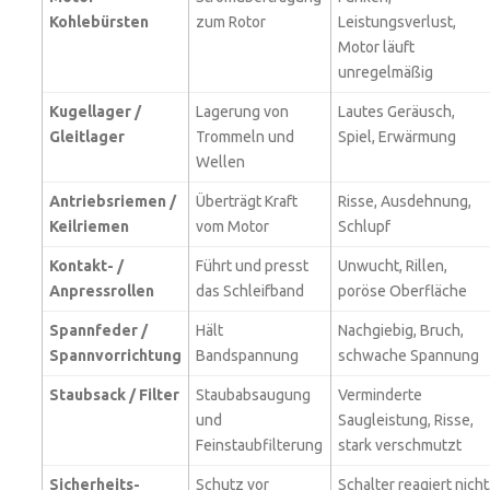
Kohlebürsten
zum Rotor
Leistungsverlust,
Motor läuft
unregelmäßig
Kugellager /
Lagerung von
Lautes Geräusch,
Gleitlager
Trommeln und
Spiel, Erwärmung
Wellen
Antriebsriemen /
Überträgt Kraft
Risse, Ausdehnung,
Keilriemen
vom Motor
Schlupf
Kontakt- /
Führt und presst
Unwucht, Rillen,
Anpressrollen
das Schleifband
poröse Oberfläche
Spannfeder /
Hält
Nachgiebig, Bruch,
Spannvorrichtung
Bandspannung
schwache Spannung
Staubsack / Filter
Staubabsaugung
Verminderte
und
Saugleistung, Risse,
Feinstaubfilterung
stark verschmutzt
Sicherheits-
Schutz vor
Schalter reagiert nicht