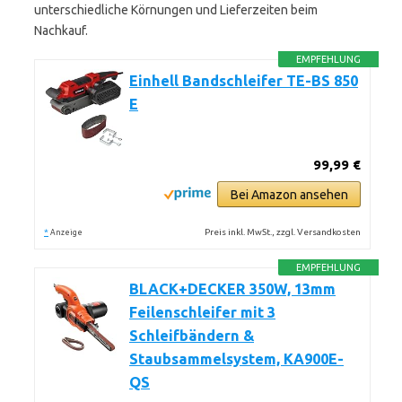
unterschiedliche Körnungen und Lieferzeiten beim
Nachkauf.
EMPFEHLUNG
Einhell Bandschleifer TE-BS 850
E
99,99 €
Bei Amazon ansehen
*
Preis inkl. MwSt., zzgl. Versandkosten
Anzeige
EMPFEHLUNG
BLACK+DECKER 350W, 13mm
Feilenschleifer mit 3
Schleifbändern &
Staubsammelsystem, KA900E-
QS