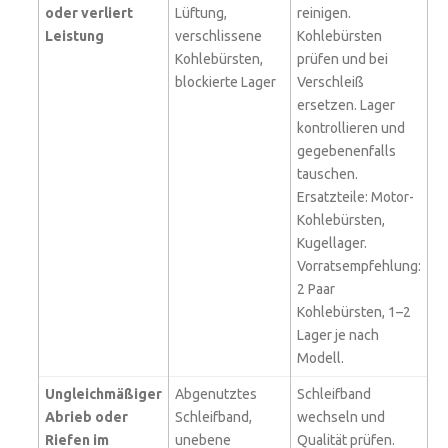
oder verliert
Lüftung,
reinigen.
Leistung
verschlissene
Kohlebürsten
Kohlebürsten,
prüfen und bei
blockierte Lager
Verschleiß
ersetzen. Lager
kontrollieren und
gegebenenfalls
tauschen.
Ersatzteile: Motor-
Kohlebürsten,
Kugellager.
Vorratsempfehlung:
2 Paar
Kohlebürsten, 1–2
Lager je nach
Modell.
Ungleichmäßiger
Abgenutztes
Schleifband
Abrieb oder
Schleifband,
wechseln und
Riefen im
unebene
Qualität prüfen.