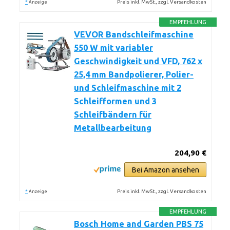
*
Preis inkl. MwSt., zzgl. Versandkosten
Anzeige
EMPFEHLUNG
VEVOR Bandschleifmaschine
550 W mit variabler
Geschwindigkeit und VFD, 762 x
25,4 mm Bandpolierer, Polier-
und Schleifmaschine mit 2
Schleifformen und 3
Schleifbändern für
Metallbearbeitung
204,90 €
Bei Amazon ansehen
*
Preis inkl. MwSt., zzgl. Versandkosten
Anzeige
EMPFEHLUNG
Bosch Home and Garden PBS 75