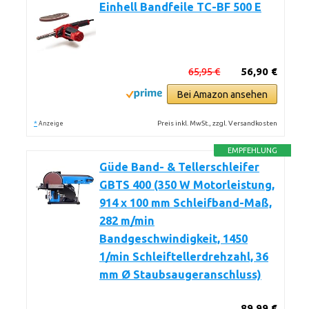
Einhell Bandfeile TC-BF 500 E
65,95 €
56,90 €
Bei Amazon ansehen
*
Preis inkl. MwSt., zzgl. Versandkosten
Anzeige
EMPFEHLUNG
Güde Band- & Tellerschleifer
GBTS 400 (350 W Motorleistung,
914 x 100 mm Schleifband-Maß,
282 m/min
Bandgeschwindigkeit, 1450
1/min Schleiftellerdrehzahl, 36
mm Ø Staubsaugeranschluss)
89,99 €