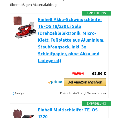
übermäßigen Materialabtrag.
EMPFEHLUNG
Einhell Akku-Schwingschleifer
TE-OS 18/230 Li Solo
(Drehzahlelektronik, Micro-
Klett, Fußplatte aus Aluminium,
Staubfangsack, inkl. 3x
Schleifpapier, ohne Akku und
Ladegerät)
75,95 €
62,86 €
Bei Amazon ansehen
*
Preis inkl. MwSt., zzgl. Versandkosten
Anzeige
EMPFEHLUNG
Einhell Multischleifer TE-OS
1320