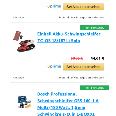
Bei Amazon ansehen
*
Preis inkl. MwSt., zzgl. Versandkosten
Anzeige
EMPFEHLUNG
Einhell Akku-Schwingschleifer
TC-OS 18/187 Li Solo
60,95 €
44,61 €
Bei Amazon ansehen
*
Preis inkl. MwSt., zzgl. Versandkosten
Anzeige
EMPFEHLUNG
Bosch Professional
Schwingschleifer GSS 160-1 A
Multi (180 Watt, 1,6 mm
Schwingkreis-Ø, in L-BOXX),