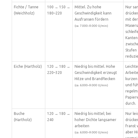
Fichte / Tanne
100 → 150 →
Mittel. Zu hohe
Nur sa
(Weichholz)
180–220
Geschwindigkeit kann
drücke
Ausfransen fördern
mit der
Maser
(ca. 7.000–9.000 U/min)
schleif
Kanten
zwisch
Stufen
reduzi
Eiche (Hartholz)
120 → 180 →
Niedrig bis mittel. Hohe
Leichte
220–320
Geschwindigkeit erzeugt
Arbeite
Hitze und Brandflecken
kurzen
und fü
(ca. 6.000–9.000 U/min)
regelm
Papier
durch.
Buche
120 → 180 →
Niedrig bis mittel; bei
Nur lei
(Hartholz)
240
hoher Dichte langsamer
drücke
arbeiten
franst 
aber H
(ca. 6.000–9.000 U/min)