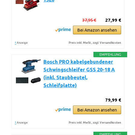
37,95 €
27,99 €
Bei Amazon ansehen
*
Preis inkl. MwSt., zzgl. Versandkosten
Anzeige
EMPFEHLUNG
Bosch PRO kabelgebundener
Schwingschleifer GSS 20-18 A
(inkl. Staubbeutel,
Schleifplatte)
79,99 €
Bei Amazon ansehen
*
Preis inkl. MwSt., zzgl. Versandkosten
Anzeige
EMPFEHLUNG