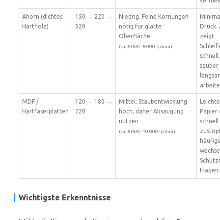
vermei
Ahorn (dichtes
150 → 220 →
Niedrig. Feine Körnungen
Minima
Hartholz)
320
nötig für glatte
Druck.
Oberfläche
zeigt
Schleif
(ca. 6.000–8.000 U/min)
schnell
sauber
langsa
arbeite
MDF /
120 → 180 →
Mittel. Staubentwicklung
Leichte
Hartfaserplatten
220
hoch, daher Absaugung
Papier 
nutzen
schnell
zustopf
(ca. 8.000–10.000 U/min)
häufig
wechse
Schutz
tragen.
Wichtigste Erkenntnisse