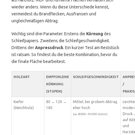
als Hartholz. MDF und furnierte Flächen verhalten sich
wieder anders. Wenn du diese Unterschiede kennst,
vermeidest du Brandflecken, Ausfransen und
ungleichmäßigen Abtrag.
Wichtig sind drei Parameter. Erstens die
Körnung
des
Schleifpapiers. Zweitens die Schleifgeschwindigkeit.
Drittens der
Anpressdruck
. Ein kurzer Test am Reststück
ist ratsam. So findest du die beste Kombination, bevor du
die finale Fläche bearbeitest.
HOLZART
EMPFOHLENE
SCHLEIFGESCHWINDIGKEIT
ANPRE
KÖRNUNG
/
(STUFEN)
PRAXI
Kiefer
80 → 120 →
Mittel, bei grobem Abtrag
Leichte
(Weichholz)
180
eher hoch
moder
Druck.
(ca. 8.000–10.000 U/min)
auf Kit
und
Harzste