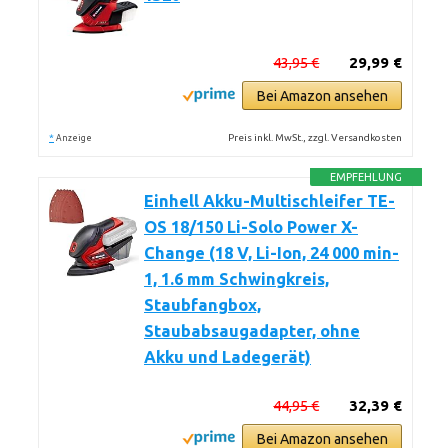
43,95 €
29,99 €
Bei Amazon ansehen
*
Preis inkl. MwSt., zzgl. Versandkosten
Anzeige
EMPFEHLUNG
Einhell Akku-Multischleifer TE-
OS 18/150 Li-Solo Power X-
Change (18 V, Li-Ion, 24 000 min-
1, 1.6 mm Schwingkreis,
Staubfangbox,
Staubabsaugadapter, ohne
Akku und Ladegerät)
44,95 €
32,39 €
Bei Amazon ansehen