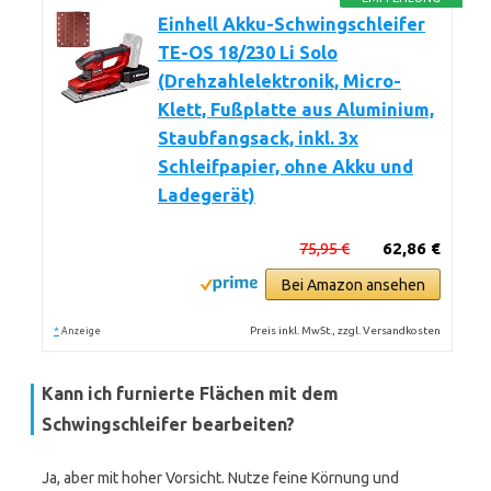
Einhell Akku-Schwingschleifer
TE-OS 18/230 Li Solo
(Drehzahlelektronik, Micro-
Klett, Fußplatte aus Aluminium,
Staubfangsack, inkl. 3x
Schleifpapier, ohne Akku und
Ladegerät)
75,95 €
62,86 €
Bei Amazon ansehen
*
Preis inkl. MwSt., zzgl. Versandkosten
Anzeige
Kann ich furnierte Flächen mit dem
Schwingschleifer bearbeiten?
Ja, aber mit hoher Vorsicht. Nutze feine Körnung und