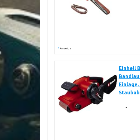
*
Anzeige
Einhell 
Bandlauf
Einlage,
Staubabs