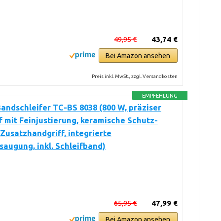
49,95 €
43,74 €
Bei Amazon ansehen
Preis inkl. MwSt., zzgl. Versandkosten
EMPFEHLUNG
Bandschleifer TC-BS 8038 (800 W, präziser
 mit Feinjustierung, keramische Schutz-
 Zusatzhandgriff, integrierte
augung, inkl. Schleifband)
65,95 €
47,99 €
Bei Amazon ansehen