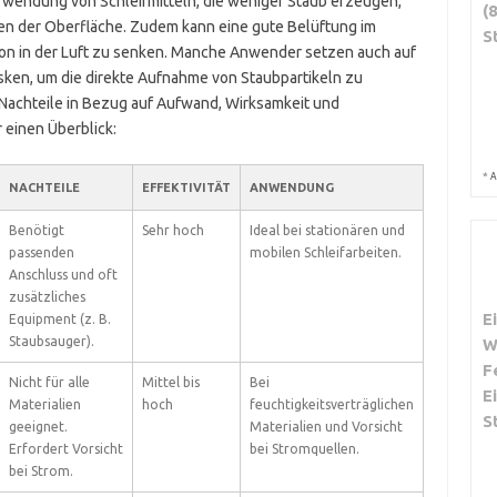
rwendung von Schleifmitteln, die weniger Staub erzeugen,
(
en der Oberfläche. Zudem kann eine gute Belüftung im
S
ion in der Luft zu senken. Manche Anwender setzen auch auf
en, um die direkte Aufnahme von Staubpartikeln zu
Nachteile in Bezug auf Aufwand, Wirksamkeit und
r einen Überblick:
*
A
NACHTEILE
EFFEKTIVITÄT
ANWENDUNG
Benötigt
Sehr hoch
Ideal bei stationären und
passenden
mobilen Schleifarbeiten.
Anschluss und oft
zusätzliches
E
Equipment (z. B.
Staubsauger).
W
F
Nicht für alle
Mittel bis
Bei
E
Materialien
hoch
feuchtigkeitsverträglichen
S
geeignet.
Materialien und Vorsicht
Erfordert Vorsicht
bei Stromquellen.
bei Strom.