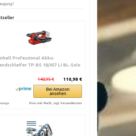
augung?
tseller
inhell Professional Akku-
andschleifer TP-BS 18/457 Li BL-Solo
140,95 €
110,98 €
Bei Amazon
ansehen
Preis inkl. MwSt., zzgl. Versandkosten
nzeige