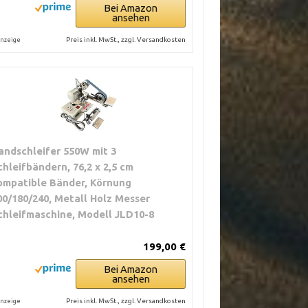
Bei Amazon
ansehen
Preis inkl. MwSt., zzgl. Versandkosten
nzeige
andschleifer 550W mit 3
chleifbändern, 76,2 x 2,5 cm
ompatible Bänder, Körnung
00/180/240, Metall Holz Messer
chleifmaschine, Modell JLD10-8
199,00 €
Bei Amazon
ansehen
Preis inkl. MwSt., zzgl. Versandkosten
nzeige