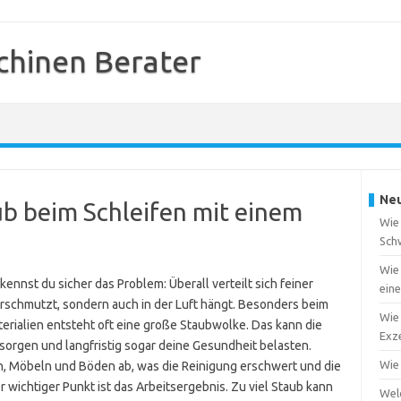
chinen Berater
Neu
ub beim Schleifen mit einem
Wie 
Sch
Wie 
ennst du sicher das Problem: Überall verteilt sich feiner
ein
erschmutzt, sondern auch in der Luft hängt. Besonders beim
Wie 
erialien entsteht oft eine große Staubwolke. Das kann die
Exze
orgen und langfristig sogar deine Gesundheit belasten.
Wie
, Möbeln und Böden ab, was die Reinigung erschwert und die
r wichtiger Punkt ist das Arbeitsergebnis. Zu viel Staub kann
Wel