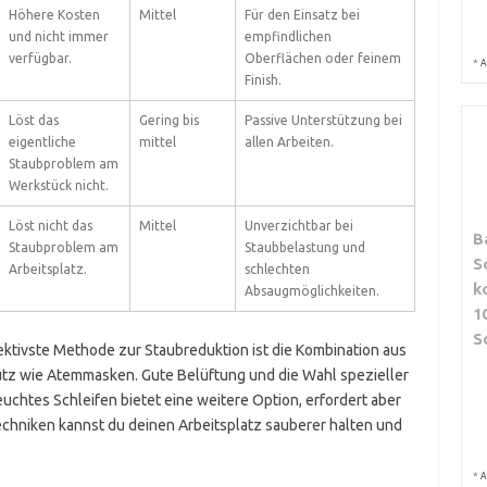
Höhere Kosten
Mittel
Für den Einsatz bei
und nicht immer
empfindlichen
verfügbar.
Oberflächen oder feinem
*
A
Finish.
Löst das
Gering bis
Passive Unterstützung bei
eigentliche
mittel
allen Arbeiten.
Staubproblem am
Werkstück nicht.
Löst nicht das
Mittel
Unverzichtbar bei
B
Staubproblem am
Staubbelastung und
S
Arbeitsplatz.
schlechten
k
Absaugmöglichkeiten.
1
S
ktivste Methode zur Staubreduktion ist die Kombination aus
z wie Atemmasken. Gute Belüftung und die Wahl spezieller
euchtes Schleifen bietet eine weitere Option, erfordert aber
echniken kannst du deinen Arbeitsplatz sauberer halten und
*
A