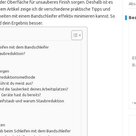
 der Oberfläche für unsauberes Finish sorgen. Deshalb ist es
Abs
esem Artikel zeige ich dir verschiedene praktische Tipps und
eiten mit einem Bandschleifer effektiv minimieren kannst. So
Bes
d dein Ergebnis besser.
ifen mit dem Bandschleifer
taubreduktion?
E
B
ungen
aubreduktionsmethode
ührst du meist aus?
und die Sauberkeit deines Arbeitsplatzes?
 Geräte hast du bereits?
hleifstaub und warum Staubreduktion
*
A
ten
b beim Schleifen mit dem Bandschleifer