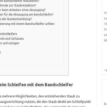
 am Bandschleifer reduzieren?
Methode zur Staubreduktion?
 beim Arbeiten ohne Absaugung?
V
ger für die Absaugung am Bandschleifer?
v
ls die Staubentwicklung?
7
zierung mit einem Bandschleifer achten
S
ndschleifers
u
ands und Gehäuses
M
n und reinigen
)
*
A
im Schleifen mit dem Bandschleifer
 es mehrere Möglichkeiten, den entstehenden Staub zu
saugvorrichtung nutzen, die den Staub direkt am Schleifpunkt
B