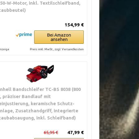
850-W-Motor, inkl. Textilschleifband,
taubbeutel)
154,99 €
Bei Amazon
ansehen
Preis inkl. MwSt., zzgl. Versandkosten
nzeige
inhell Bandschleifer TC-BS 8038 (800
, präziser Bandlauf mit
einjustierung, keramische Schutz-
inlage, Zusatzhandgriff, integrierte
taubabsaugung, inkl. Schleifband)
65,95 €
47,99 €