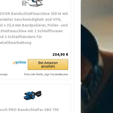
EVOR Bandschleifmaschine 550 W mit
ariabler Geschwindigkeit und VFD,
62 x 25,4 mm Bandpolierer, Polier- und
chleifmaschine mit 2 Schleifformen
nd 3 Schleifbändern für
etallbearbeitung
204,90 €
Bei Amazon
ansehen
Preis inkl. MwSt., zzgl. Versandkosten
nzeige
osch PRO Bandschleifer GBS 750