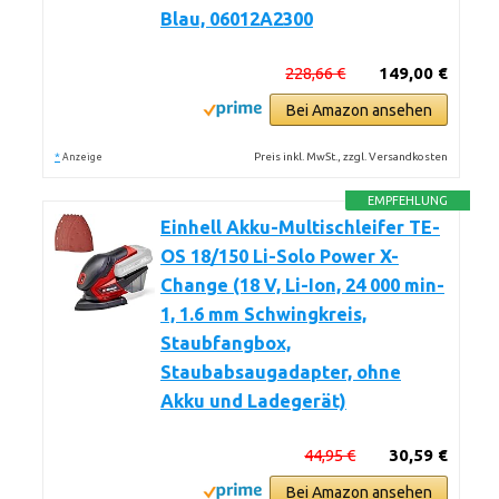
Blau, 06012A2300
228,66 €
149,00 €
Bei Amazon ansehen
*
Preis inkl. MwSt., zzgl. Versandkosten
Anzeige
EMPFEHLUNG
Einhell Akku-Multischleifer TE-
OS 18/150 Li-Solo Power X-
Change (18 V, Li-Ion, 24 000 min-
1, 1.6 mm Schwingkreis,
Staubfangbox,
Staubabsaugadapter, ohne
Akku und Ladegerät)
44,95 €
30,59 €
Bei Amazon ansehen