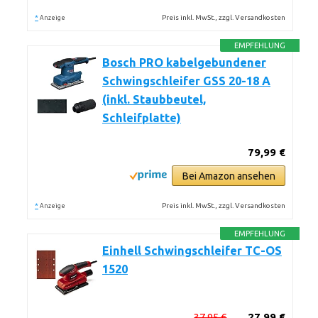
*
Preis inkl. MwSt., zzgl. Versandkosten
Anzeige
EMPFEHLUNG
Bosch PRO kabelgebundener
Schwingschleifer GSS 20-18 A
(inkl. Staubbeutel,
Schleifplatte)
79,99 €
Bei Amazon ansehen
*
Preis inkl. MwSt., zzgl. Versandkosten
Anzeige
EMPFEHLUNG
Einhell Schwingschleifer TC-OS
1520
37,95 €
27,99 €