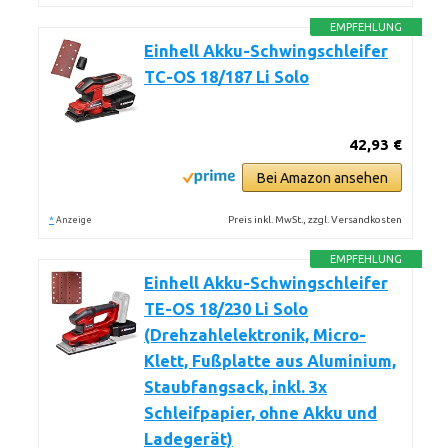
EMPFEHLUNG
Einhell Akku-Schwingschleifer
TC-OS 18/187 Li Solo
42,93 €
Bei Amazon ansehen
*
Preis inkl. MwSt., zzgl. Versandkosten
Anzeige
EMPFEHLUNG
Einhell Akku-Schwingschleifer
TE-OS 18/230 Li Solo
(Drehzahlelektronik, Micro-
Klett, Fußplatte aus Aluminium,
Staubfangsack, inkl. 3x
Schleifpapier, ohne Akku und
Ladegerät)