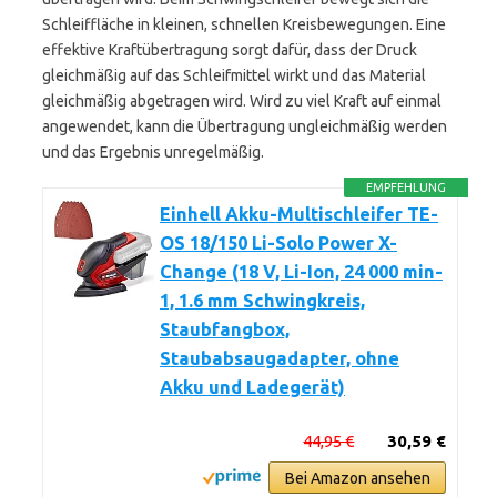
Schleiffläche in kleinen, schnellen Kreisbewegungen. Eine
effektive Kraftübertragung sorgt dafür, dass der Druck
gleichmäßig auf das Schleifmittel wirkt und das Material
gleichmäßig abgetragen wird. Wird zu viel Kraft auf einmal
angewendet, kann die Übertragung ungleichmäßig werden
und das Ergebnis unregelmäßig.
EMPFEHLUNG
Einhell Akku-Multischleifer TE-
OS 18/150 Li-Solo Power X-
Change (18 V, Li-Ion, 24 000 min-
1, 1.6 mm Schwingkreis,
Staubfangbox,
Staubabsaugadapter, ohne
Akku und Ladegerät)
44,95 €
30,59 €
Bei Amazon ansehen