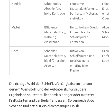
Niedrig
Schonendes
Langsame
Fein
Abschleifen,
Materialentfernung,
Endsc
hohe Kontrolle
bei hartem Material
empf
ineffektiv
Ober
Mittel
Effizienter
Bei zu hohem Druck
Allg
Materialabtrag,
können leichte
Schle
vielseitig
Schleifspuren
Möbe
einsetzbar
entstehen
Hoch
Schneller
Risiko von
Grob
Materialabtrag,
Schleifspuren und
Entf
ideal für grobe
Beschädigung
Lack
Arbeiten
empfindlicher
Flächen
Die richtige Wahl der Schleifkraft hängt also immer von
deinem Werkstoff und der Aufgabe ab. Für saubere
Ergebnisse solltest du lieber mit niedriger oder mittlerer
Kraft starten und bei Bedarf anpassen. So vermeidest du
Schäden und erzielst ein gleichmäßiges Finish.