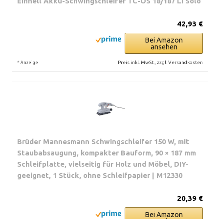
Einhell Akku-Schwingschleifer TC-OS 18/187 Li Solo
42,93 €
Bei Amazon
ansehen
*
Preis inkl. MwSt., zzgl. Versandkosten
Anzeige
Brüder Mannesmann Schwingschleifer 150 W, mit
Staubabsaugung, kompakter Bauform, 90 × 187 mm
Schleifplatte, vielseitig für Holz und Möbel, DIY-
geeignet, 1 Stück, ohne Schleifpapier | M12330
20,39 €
Bei Amazon