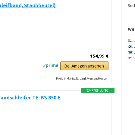
hleifband, Staubbeutel)
Suc
Wei
154,99 €
Bei Amazon ansehen
Preis inkl. MwSt., zzgl. Versandkosten
EMPFEHLUNG
Bandschleifer TE-BS 850 E