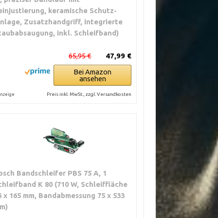
einjustierung, keramische Schutz-
inlage, Zusatzhandgriff, integrierte
taubabsaugung, inkl. Schleifband)
65,95 €
47,99 €
Bei Amazon
ansehen
Preis inkl. MwSt., zzgl. Versandkosten
nzeige
osch Bandschleifer PBS 75 A, 1
chleifband K 80 (710 W, Schleiffläche
6 x 165 mm, Bandabmessung 75 x 533
m)