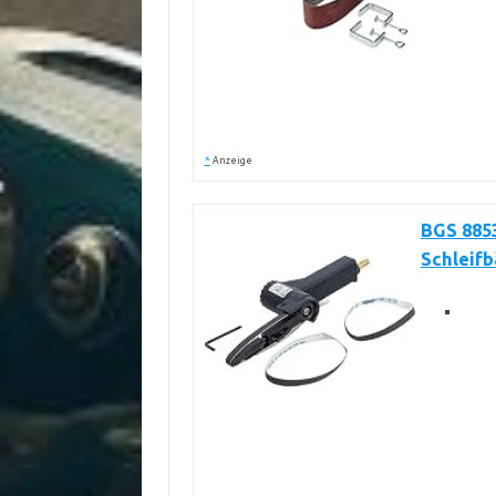
*
Anzeige
BGS 8853
Schleif