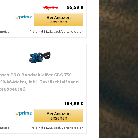
98,39 €
95,59 €
Bei Amazon
ansehen
Preis inkl. MwSt., zzgl. Versandkosten
nzeige
osch PRO Bandschleifer GBS 750
850-W-Motor, inkl. Textilschleifband,
taubbeutel)
154,99 €
Bei Amazon
ansehen
Preis inkl. MwSt., zzgl. Versandkosten
nzeige