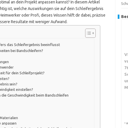
ptimal an dein Projekt anpassen kannst? In diesem Artikel
Sch
htig ist, welche Auswirkungen sie auf dein Schleifergebnis
 Heimwerker oder Profi, dieses Wissen hilft dir dabei, präzise
Bes
bessere Resultate mit weniger Aufwand.
ers das Schleifergebnis beeinflusst
eiten bei Bandschleifern?
V
v
rungen
7
Anwender
eit für dein Schleifprojekt?
S
eiten?
u
ebnis sein?
M
indigkeit einstellen?
die Geschwindigkeit beim Bandschleifen
Materialien
be anpassen
*
A