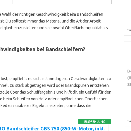
e Wahl der richtigen Geschwindigkeit beim Bandschleifen
st. Du solltest immer das Material und die Art der Arbeit
igkeit einzustellen und so sowohl Oberflächenqualität als
*
A
hwindigkeiten bei Bandschleifern?
B
(
ist, empfiehlt es sich, mit niedrigeren Geschwindigkeiten zu
S
chnell zu stark abgetragen wird oder Brandspuren entstehen.
olle über das Schleifergebnis und hilft dir, ein Gefühl für den
e beim Schleifen von Holz oder empfindlichen Oberflächen
keit ein sauberes Ergebnis erzielen, ohne dass die
*
A
EMPFEHLUNG
O Bandschleifer GBS 750 (850-W-Motor, inkl.