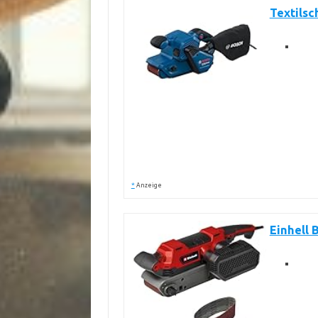
Textilsc
*
Anzeige
Einhell 