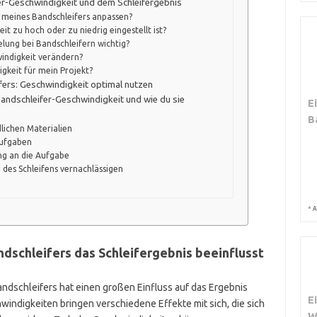
fer-Geschwindigkeit und dem Schleifergebnis
t meines Bandschleifers anpassen?
it zu hoch oder zu niedrig eingestellt ist?
elung bei Bandschleifern wichtig?
windigkeit verändern?
igkeit für mein Projekt?
ifers: Geschwindigkeit optimal nutzen
 Bandschleifer-Geschwindigkeit und wie du sie
E
B
lichen Materialien
Aufgaben
ng an die Aufgabe
 des Schleifens vernachlässigen
*
A
dschleifers das Schleifergebnis beeinflusst
ndschleifers hat einen großen Einfluss auf das Ergebnis
E
windigkeiten bringen verschiedene Effekte mit sich, die sich
W