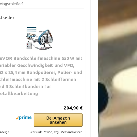
wingschleifer?
tseller
EVOR Bandschleifmaschine 550 W mit
ariabler Geschwindigkeit und VFD,
62 x 25,4 mm Bandpolierer, Polier- und
chleifmaschine mit 2 Schleifformen
nd 3 Schleifbändern für
etallbearbeitung
204,90 €
Bei Amazon
ansehen
Preis inkl. MwSt., zzgl. Versandkosten
nzeige