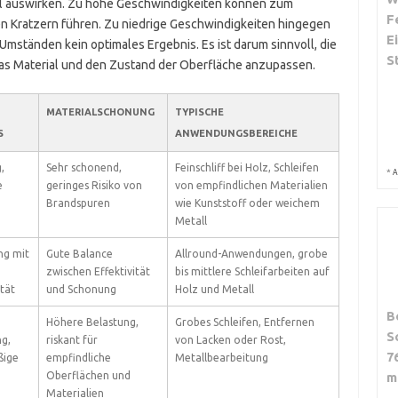
ial auswirken. Zu hohe Geschwindigkeiten können zum
F
ren Kratzern führen. Zu niedrige Geschwindigkeiten hingegen
E
 Umständen kein optimales Ergebnis. Es ist darum sinnvoll, die
S
das Material und den Zustand der Oberfläche anzupassen.
MATERIALSCHONUNG
TYPISCHE
S
ANWENDUNGSBEREICHE
,
Sehr schonend,
Feinschliff bei Holz, Schleifen
*
A
e
geringes Risiko von
von empfindlichen Materialien
Brandspuren
wie Kunststoff oder weichem
Metall
ng mit
Gute Balance
Allround-Anwendungen, grobe
zwischen Effektivität
bis mittlere Schleifarbeiten auf
tät
und Schonung
Holz und Metall
B
Höhere Belastung,
Grobes Schleifen, Entfernen
S
g,
riskant für
von Lacken oder Rost,
7
ßige
empfindliche
Metallbearbeitung
Oberflächen und
m
Materialien