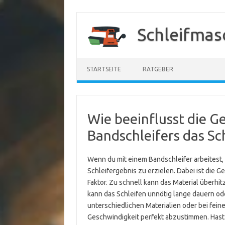
Zum
Inhalt
Schleifmas
springen
STARTSEITE
RATGEBER
Wie beeinflusst die G
Bandschleifers das Sc
Wenn du mit einem Bandschleifer arbeitest, 
Schleifergebnis zu erzielen. Dabei ist die 
Faktor. Zu schnell kann das Material überh
kann das Schleifen unnötig lange dauern od
unterschiedlichen Materialien oder bei feine
Geschwindigkeit perfekt abzustimmen. Hast 