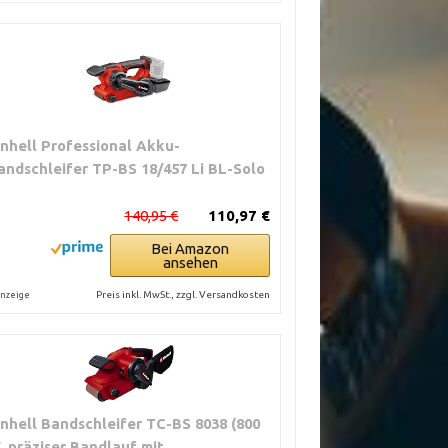
inhell Professional Akku-
andschleifer TP-BS 18/457 Li BL-Solo
140,95 €
110,97 €
Bei Amazon
ansehen
Preis inkl. MwSt., zzgl. Versandkosten
nzeige
inhell Bandschleifer TC-BS 8038 (800
, präziser Bandlauf mit