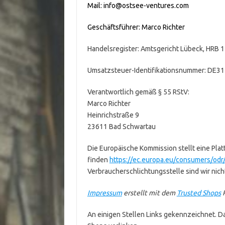
Mail: info@ostsee-ventures.com
Geschäftsführer: Marco Richter
Handelsregister: Amtsgericht Lübeck, HRB 
Umsatzsteuer-Identifikationsnummer: DE3
Verantwortlich gemäß § 55 RStV:
Marco Richter
Heinrichstraße 9
23611 Bad Schwartau
Die Europäische Kommission stellt eine Platt
finden
https://ec.europa.eu/consumers/odr
Verbraucherschlichtungsstelle sind wir nicht
Impressum
erstellt mit dem
Trusted Shops
R
An einigen Stellen Links gekennzeichnet. Dab