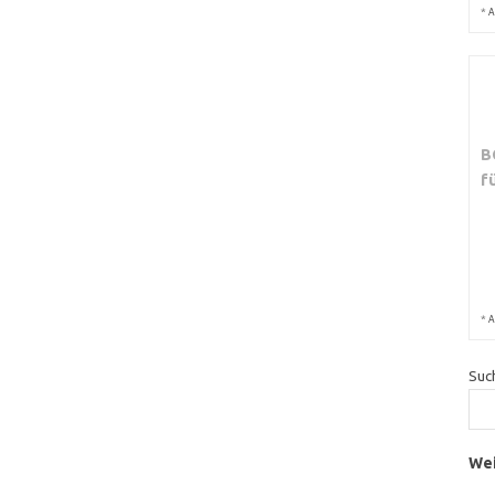
*
A
B
f
*
A
Suc
Wei