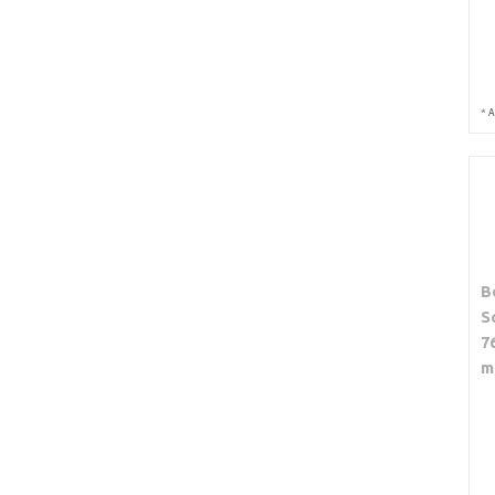
*
A
B
S
7
m