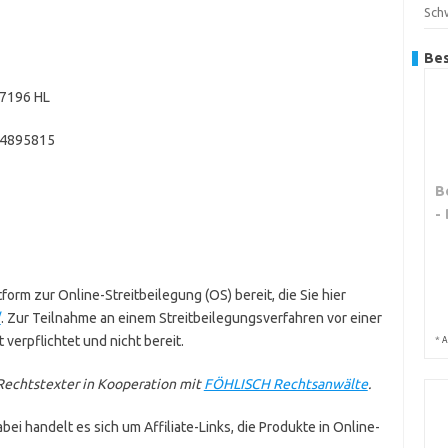
Sch
Bes
17196 HL
14895815
B
-
form zur Online-Streitbeilegung (OS) bereit, die Sie hier
/
. Zur Teilnahme an einem Streitbeilegungsverfahren vor einer
 verpflichtet und nicht bereit.
*
A
echtstexter in Kooperation mit
FÖHLISCH Rechtsanwälte
.
ei handelt es sich um Affiliate-Links, die Produkte in Online-