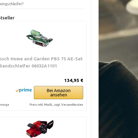
wingschleifer?
tseller
osch Home and Garden PBS 75 AE-Set
 Bandschleifer 06032A1101
134,95 €
Bei Amazon
ansehen
Preis inkl. MwSt., zzgl. Versandkosten
nzeige