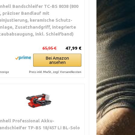
inhell Bandschleifer TC-BS 8038 (800
, präziser Bandlauf mit
einjustierung, keramische Schutz-
inlage, Zusatzhandgriff, integrierte
taubabsaugung, inkl. Schleifband)
65,95 €
47,99 €
Bei Amazon
ansehen
Preis inkl. MwSt., zzgl. Versandkosten
nzeige
inhell Professional Akku-
andschleifer TP-BS 18/457 Li BL-Solo