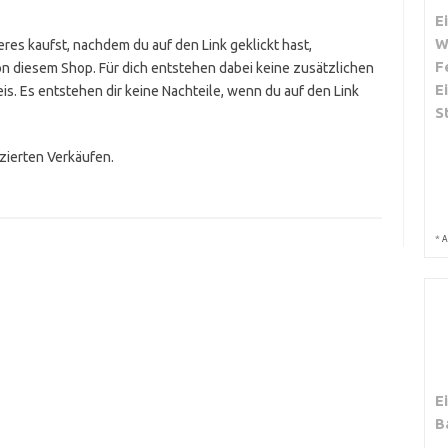
E
W
res kaufst, nachdem du auf den Link geklickt hast,
F
on diesem Shop. Für dich entstehen dabei keine zusätzlichen
E
is. Es entstehen dir keine Nachteile, wenn du auf den Link
S
izierten Verkäufen.
*
A
E
B