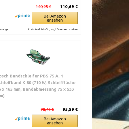
140,95 €
110,69 €
Bei Amazon
ansehen
Preis inkl. MwSt., zzgl. Versandkosten
nzeige
osch Bandschleifer PBS 75 A, 1
chleifband K 80 (710 W, Schleiffläche
6 x 165 mm, Bandabmessung 75 x 533
m)
98,46 €
95,59 €
Bei Amazon
ansehen