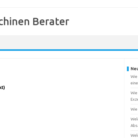
chinen Berater
Neu
Wie 
ein
kt)
Wie 
Exze
Wie
Wel
Abs
Wel