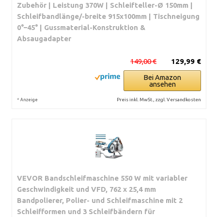
Zubehör | Leistung 370W | Schleifteller-Ø 150mm |
Schleifbandlänge/-breite 915x100mm | Tischneigung
0°–45° | Gussmaterial-Konstruktion &
Absaugadapter
149,00 €
129,99 €
Bei Amazon
ansehen
*
Preis inkl. MwSt., zzgl. Versandkosten
Anzeige
VEVOR Bandschleifmaschine 550 W mit variabler
Geschwindigkeit und VFD, 762 x 25,4 mm
Bandpolierer, Polier- und Schleifmaschine mit 2
Schleifformen und 3 Schleifbändern für