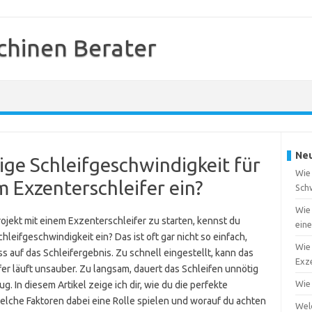
chinen Berater
Neu
htige Schleifgeschwindigkeit für
Wie 
m Exzenterschleifer ein?
Sch
Wie 
ojekt mit einem Exzenterschleifer zu starten, kennst du
ein
Schleifgeschwindigkeit ein? Das ist oft gar nicht so einfach,
Wie 
s auf das Schleifergebnis. Zu schnell eingestellt, kann das
Exze
er läuft unsauber. Zu langsam, dauert das Schleifen unnötig
Wie
g. In diesem Artikel zeige ich dir, wie du die perfekte
welche Faktoren dabei eine Rolle spielen und worauf du achten
Wel