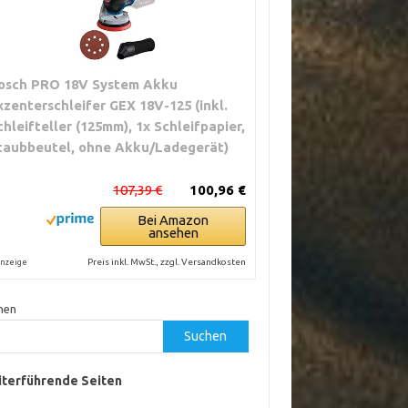
osch PRO 18V System Akku
xzenterschleifer GEX 18V-125 (inkl.
chleifteller (125mm), 1x Schleifpapier,
taubbeutel, ohne Akku/Ladegerät)
107,39 €
100,96 €
Bei Amazon
ansehen
Preis inkl. MwSt., zzgl. Versandkosten
nzeige
hen
Suchen
terführende Seiten