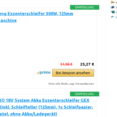
EMPFEHLUNG
ng Exzenterschleifer 300W, 125mm
maschine
31,98 €
25,27 €
Bei Amazon ansehen
Preis inkl. MwSt., zzgl. Versandkosten
EMPFEHLUNG
RO 18V System Akku Exzenterschleifer GEX
(inkl. Schleifteller (125mm), 1x Schleifpapier,
utel, ohne Akku/Ladegerät)