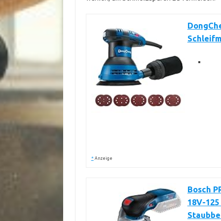
DongChe
Schleif
*
Anzeige
Bosch P
18V-125 
Staubbe