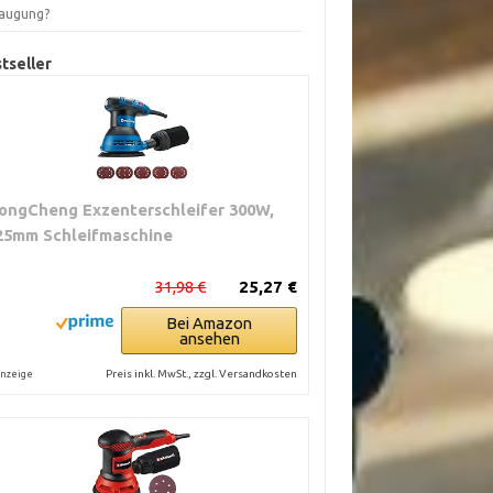
augung?
tseller
ongCheng Exzenterschleifer 300W,
25mm Schleifmaschine
31,98 €
25,27 €
Bei Amazon
ansehen
Preis inkl. MwSt., zzgl. Versandkosten
nzeige