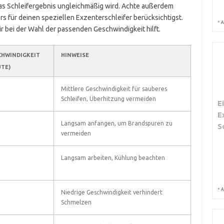
das Schleifergebnis ungleichmäßig wird. Achte außerdem
rs für deinen speziellen Exzenterschleifer berücksichtigst.
*
A
ir bei der Wahl der passenden Geschwindigkeit hilft.
CHWINDIGKEIT
HINWEISE
TE)
Mittlere Geschwindigkeit für sauberes
Schleifen, Überhitzung vermeiden
E
E
Langsam anfangen, um Brandspuren zu
S
vermeiden
Langsam arbeiten, Kühlung beachten
*
A
Niedrige Geschwindigkeit verhindert
Schmelzen