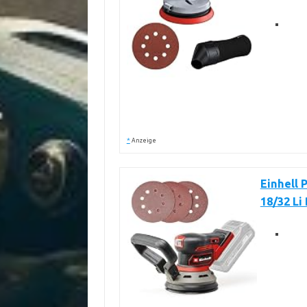
*
Anzeige
Einhell 
18/32 Li