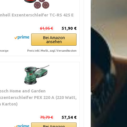
inhell Exzenterschleifer TC-RS 425 E
61,95 €
51,90 €
Bei Amazon
ansehen
Preis inkl. MwSt., zzgl. Versandkosten
nzeige
osch Home and Garden
xzenterschleifer PEX 220 A (220 Watt,
m Karton)
79,79 €
57,54 €
Bei Amazon