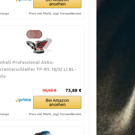
ansehen
Preis inkl. MwSt., zzgl. Versandkosten
nzeige
inhell Professional Akku-
xzenterschleifer TP-RS 18/32 Li BL-
olo
95,95 €
75,88 €
Bei Amazon
ansehen
Preis inkl. MwSt., zzgl. Versandkosten
nzeige