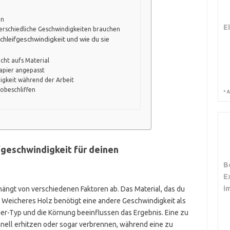
on
E
erschiedliche Geschwindigkeiten brauchen
Schleifgeschwindigkeit und wie du sie
cht aufs Material
papier angepasst
igkeit während der Arbeit
obeschliffen
*
A
ifgeschwindigkeit für deinen
B
E
i
hängt von verschiedenen Faktoren ab. Das Material, das du
le. Weicheres Holz benötigt eine andere Geschwindigkeit als
ier-Typ und die Körnung beeinflussen das Ergebnis. Eine zu
nell erhitzen oder sogar verbrennen, während eine zu