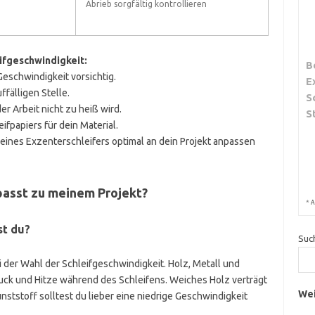
Abrieb sorgfältig kontrollieren
eifgeschwindigkeit:
B
Geschwindigkeit vorsichtig.
E
fälligen Stelle.
S
er Arbeit nicht zu heiß wird.
S
fpapiers für dein Material.
eines Exzenterschleifers optimal an dein Projekt anpassen
passt zu meinem Projekt?
*
A
st du?
Suc
i der Wahl der Schleifgeschwindigkeit. Holz, Metall und
ruck und Hitze während des Schleifens. Weiches Holz verträgt
Wei
nststoff solltest du lieber eine niedrige Geschwindigkeit