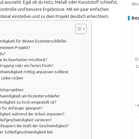
ut aussieht. Egal ob du Holz, Metall oder Kunststoff schleifst,
Abs
 Kontrolle und bessere Ergebnisse. Mit ein paar einfachen
imal einstellen und so dein Projekt deutlich erleichtern.
Bes
indigkeit für deinen Exzenterschleifer
 meinem Projekt?
du?
D
die du bearbeiten möchtest?
tragung oder ein feines Finish?
1
chwindigkeit richtig anpassen solltest
 Leibe rücken
n
i Holzprojekten
chwindigkeit am Exzenterschleifer
ndigkeit zu hoch eingestellt ist?
*
A
n für Anfänger geeignet?
ndigkeit während der Arbeit anpassen?
leifgeschwindigkeit variieren?
eifpapiers die Wahl der Geschwindigkeit?
r Schleifgeschwindigkeit bei