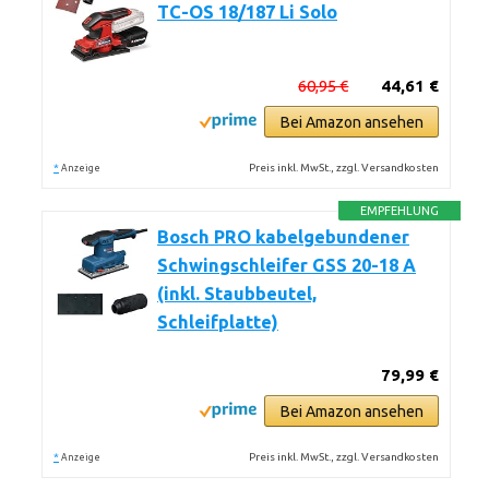
TC-OS 18/187 Li Solo
60,95 €
44,61 €
Bei Amazon ansehen
*
Preis inkl. MwSt., zzgl. Versandkosten
Anzeige
EMPFEHLUNG
Bosch PRO kabelgebundener
Schwingschleifer GSS 20-18 A
(inkl. Staubbeutel,
Schleifplatte)
79,99 €
Bei Amazon ansehen
*
Preis inkl. MwSt., zzgl. Versandkosten
Anzeige