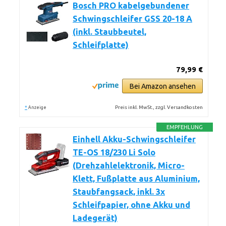
Bosch PRO kabelgebundener
Schwingschleifer GSS 20-18 A
(inkl. Staubbeutel,
Schleifplatte)
79,99 €
Bei Amazon ansehen
*
Preis inkl. MwSt., zzgl. Versandkosten
Anzeige
EMPFEHLUNG
Einhell Akku-Schwingschleifer
TE-OS 18/230 Li Solo
(Drehzahlelektronik, Micro-
Klett, Fußplatte aus Aluminium,
Staubfangsack, inkl. 3x
Schleifpapier, ohne Akku und
Ladegerät)