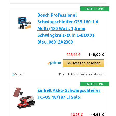
EMPFEHLUNG
Bosch Professional
Schwingschleifer GSS 160-1 A
Multi (180 Watt, 1,6 mm
Schwingkreis-Ø, in L-BOXX),
Blau, 06012A2300
228,66 €
149,00 €
Bei Amazon ansehen
*
Preis inkl. MwSt., zzgl. Versandkosten
Anzeige
EMPFEHLUNG
Einhell Akku-Schwingschleifer
TC-OS 18/187 Li Solo
60,95 €
44,61 €