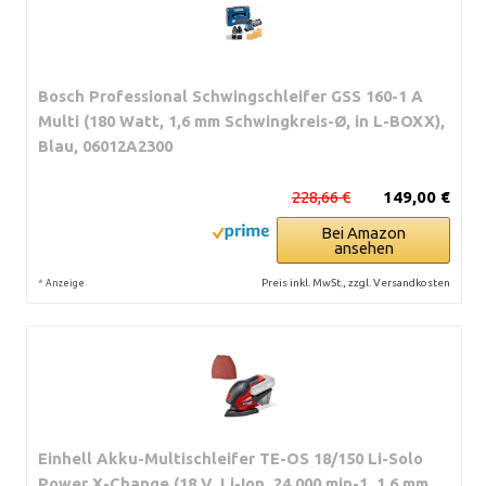
Bosch Professional Schwingschleifer GSS 160-1 A
Multi (180 Watt, 1,6 mm Schwingkreis-Ø, in L-BOXX),
Blau, 06012A2300
228,66 €
149,00 €
Bei Amazon
ansehen
*
Preis inkl. MwSt., zzgl. Versandkosten
Anzeige
Einhell Akku-Multischleifer TE-OS 18/150 Li-Solo
Power X-Change (18 V, Li-Ion, 24 000 min-1, 1.6 mm