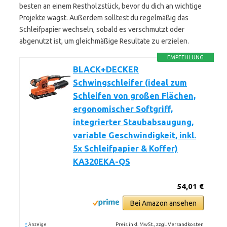
besten an einem Restholzstück, bevor du dich an wichtige
Projekte wagst. Außerdem solltest du regelmäßig das
Schleifpapier wechseln, sobald es verschmutzt oder
abgenutzt ist, um gleichmäßige Resultate zu erzielen.
EMPFEHLUNG
BLACK+DECKER
Schwingschleifer (ideal zum
Schleifen von großen Flächen,
ergonomischer Softgriff,
integrierter Staubabsaugung,
variable Geschwindigkeit, inkl.
5x Schleifpapier & Koffer)
KA320EKA-QS
54,01 €
Bei Amazon ansehen
*
Preis inkl. MwSt., zzgl. Versandkosten
Anzeige