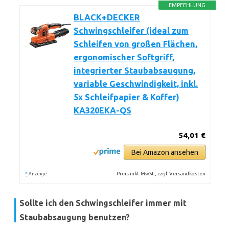
EMPFEHLUNG
BLACK+DECKER
Schwingschleifer (ideal zum
Schleifen von großen Flächen,
ergonomischer Softgriff,
integrierter Staubabsaugung,
variable Geschwindigkeit, inkl.
5x Schleifpapier & Koffer)
KA320EKA-QS
54,01 €
Bei Amazon ansehen
*
Preis inkl. MwSt., zzgl. Versandkosten
Anzeige
Sollte ich den Schwingschleifer immer mit
Staubabsaugung benutzen?