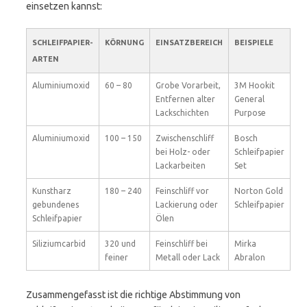
einsetzen kannst:
SCHLEIFPAPIER-
KÖRNUNG
EINSATZBEREICH
BEISPIELE
ARTEN
Aluminiumoxid
60 – 80
Grobe Vorarbeit,
3M Hookit
Entfernen alter
General
Lackschichten
Purpose
Aluminiumoxid
100 – 150
Zwischenschliff
Bosch
bei Holz- oder
Schleifpapier
Lackarbeiten
Set
Kunstharz
180 – 240
Feinschliff vor
Norton Gold
gebundenes
Lackierung oder
Schleifpapier
Schleifpapier
Ölen
Siliziumcarbid
320 und
Feinschliff bei
Mirka
feiner
Metall oder Lack
Abralon
Zusammengefasst ist die richtige Abstimmung von