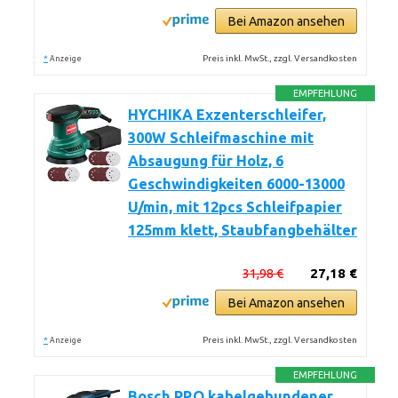
Bei Amazon ansehen
*
Preis inkl. MwSt., zzgl. Versandkosten
Anzeige
EMPFEHLUNG
HYCHIKA Exzenterschleifer,
300W Schleifmaschine mit
Absaugung für Holz, 6
Geschwindigkeiten 6000-13000
U/min, mit 12pcs Schleifpapier
125mm klett, Staubfangbehälter
31,98 €
27,18 €
Bei Amazon ansehen
*
Preis inkl. MwSt., zzgl. Versandkosten
Anzeige
EMPFEHLUNG
Bosch PRO kabelgebundener