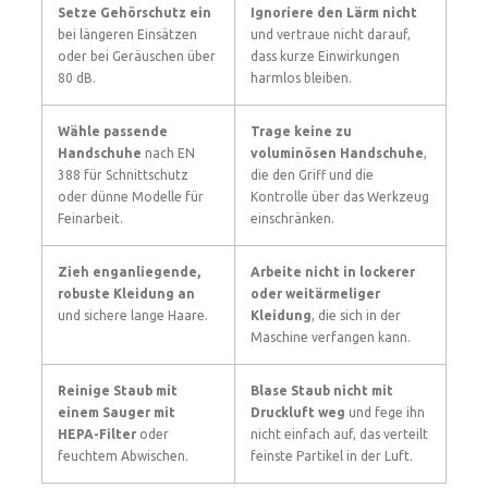
Setze Gehörschutz ein
Ignoriere den Lärm nicht
bei längeren Einsätzen
und vertraue nicht darauf,
oder bei Geräuschen über
dass kurze Einwirkungen
80 dB.
harmlos bleiben.
Wähle passende
Trage keine zu
Handschuhe
nach EN
voluminösen Handschuhe
,
388 für Schnittschutz
die den Griff und die
oder dünne Modelle für
Kontrolle über das Werkzeug
Feinarbeit.
einschränken.
Zieh enganliegende,
Arbeite nicht in lockerer
robuste Kleidung an
oder weitärmeliger
und sichere lange Haare.
Kleidung
, die sich in der
Maschine verfangen kann.
Reinige Staub mit
Blase Staub nicht mit
einem Sauger mit
Druckluft weg
und fege ihn
HEPA-Filter
oder
nicht einfach auf, das verteilt
feuchtem Abwischen.
feinste Partikel in der Luft.