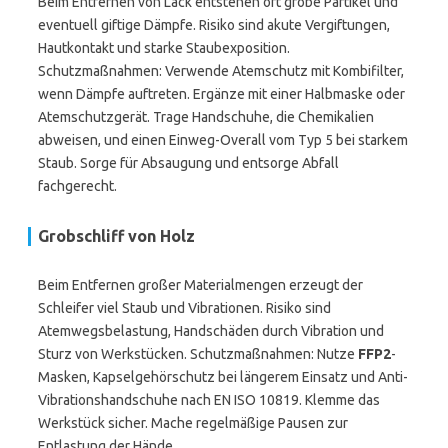
Beim Entfernen von Lack entstehen oft grobe Partikel und
eventuell giftige Dämpfe. Risiko sind akute Vergiftungen,
Hautkontakt und starke Staubexposition.
Schutzmaßnahmen: Verwende Atemschutz mit Kombifilter,
wenn Dämpfe auftreten. Ergänze mit einer Halbmaske oder
Atemschutzgerät. Trage Handschuhe, die Chemikalien
abweisen, und einen Einweg-Overall vom Typ 5 bei starkem
Staub. Sorge für Absaugung und entsorge Abfall
fachgerecht.
Grobschliff von Holz
Beim Entfernen großer Materialmengen erzeugt der
Schleifer viel Staub und Vibrationen. Risiko sind
Atemwegsbelastung, Handschäden durch Vibration und
Sturz von Werkstücken. Schutzmaßnahmen: Nutze
FFP2
-
Masken, Kapselgehörschutz bei längerem Einsatz und Anti-
Vibrationshandschuhe nach EN ISO 10819. Klemme das
Werkstück sicher. Mache regelmäßige Pausen zur
Entlastung der Hände.