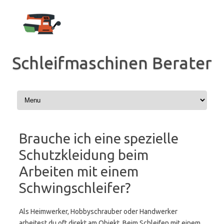
Zum
Inhalt
springen
Schleifmaschinen Berater
Brauche ich eine spezielle
Schutzkleidung beim
Arbeiten mit einem
Schwingschleifer?
Als Heimwerker, Hobbyschrauber oder Handwerker
arbeitest du oft direkt am Objekt. Beim Schleifen mit einem