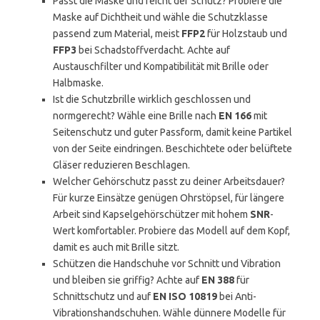
Passt die Maske und reicht der Schutz? Probiere die
Maske auf Dichtheit und wähle die Schutzklasse
passend zum Material, meist
FFP2
für Holzstaub und
FFP3
bei Schadstoffverdacht. Achte auf
Austauschfilter und Kompatibilität mit Brille oder
Halbmaske.
Ist die Schutzbrille wirklich geschlossen und
normgerecht? Wähle eine Brille nach
EN 166
mit
Seitenschutz und guter Passform, damit keine Partikel
von der Seite eindringen. Beschichtete oder belüftete
Gläser reduzieren Beschlagen.
Welcher Gehörschutz passt zu deiner Arbeitsdauer?
Für kurze Einsätze genügen Ohrstöpsel, für längere
Arbeit sind Kapselgehörschützer mit hohem
SNR
-
Wert komfortabler. Probiere das Modell auf dem Kopf,
damit es auch mit Brille sitzt.
Schützen die Handschuhe vor Schnitt und Vibration
und bleiben sie griffig? Achte auf
EN 388
für
Schnittschutz und auf
EN ISO 10819
bei Anti-
Vibrationshandschuhen. Wähle dünnere Modelle für