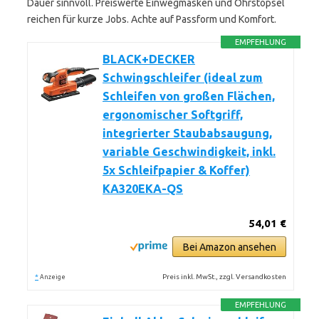
Dauer sinnvoll. Preiswerte Einwegmasken und Ohrstöpsel
reichen für kurze Jobs. Achte auf Passform und Komfort.
EMPFEHLUNG
BLACK+DECKER
Schwingschleifer (ideal zum
Schleifen von großen Flächen,
ergonomischer Softgriff,
integrierter Staubabsaugung,
variable Geschwindigkeit, inkl.
5x Schleifpapier & Koffer)
KA320EKA-QS
54,01 €
Bei Amazon ansehen
*
Preis inkl. MwSt., zzgl. Versandkosten
Anzeige
EMPFEHLUNG