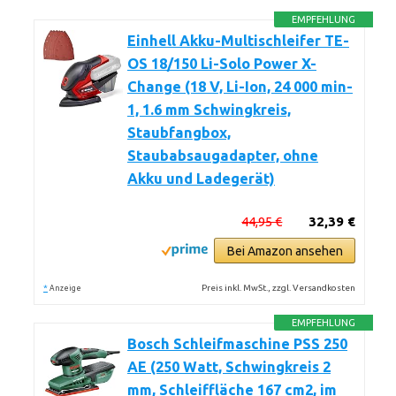
EMPFEHLUNG
Einhell Akku-Multischleifer TE-
OS 18/150 Li-Solo Power X-
Change (18 V, Li-Ion, 24 000 min-
1, 1.6 mm Schwingkreis,
Staubfangbox,
Staubabsaugadapter, ohne
Akku und Ladegerät)
44,95 €
32,39 €
Bei Amazon ansehen
*
Preis inkl. MwSt., zzgl. Versandkosten
Anzeige
EMPFEHLUNG
Bosch Schleifmaschine PSS 250
AE (250 Watt, Schwingkreis 2
mm, Schleiffläche 167 cm2, im