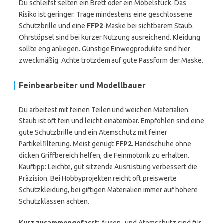
Du schleifst selten ein Brett oder ein Möbelstück. Das
Risiko ist geringer. Trage mindestens eine geschlossene
Schutzbrille und eine
FFP2
-Maske bei sichtbarem Staub.
Ohrstöpsel sind bei kurzer Nutzung ausreichend. Kleidung
sollte eng anliegen. Günstige Einwegprodukte sind hier
zweckmäßig. Achte trotzdem auf gute Passform der Maske.
Feinbearbeiter und Modellbauer
Du arbeitest mit feinen Teilen und weichen Materialien.
Staub ist oft fein und leicht einatembar. Empfohlen sind eine
gute Schutzbrille und ein Atemschutz mit feiner
Partikelfilterung. Meist genügt
FFP2
. Handschuhe ohne
dicken Griffbereich helfen, die Feinmotorik zu erhalten.
Kauftipp: Leichte, gut sitzende Ausrüstung verbessert die
Präzision. Bei Hobbyprojekten reicht oft preiswerte
Schutzkleidung, bei giftigen Materialien immer auf höhere
Schutzklassen achten.
Kurz zusammengefasst
: Augen- und Atemschutz sind für