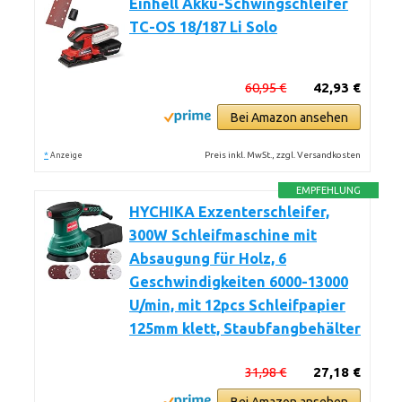
Einhell Akku-Schwingschleifer
TC-OS 18/187 Li Solo
60,95 €
42,93 €
Bei Amazon ansehen
*
Preis inkl. MwSt., zzgl. Versandkosten
Anzeige
EMPFEHLUNG
HYCHIKA Exzenterschleifer,
300W Schleifmaschine mit
Absaugung für Holz, 6
Geschwindigkeiten 6000-13000
U/min, mit 12pcs Schleifpapier
125mm klett, Staubfangbehälter
31,98 €
27,18 €