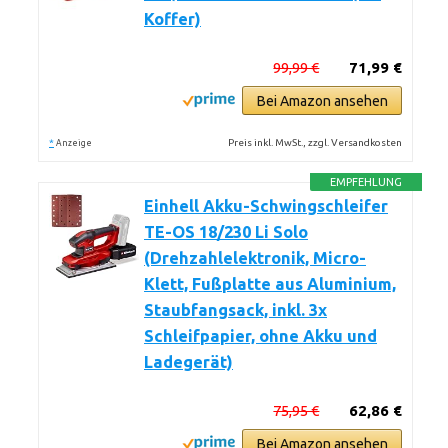
Koffer)
99,99 €
71,99 €
Bei Amazon ansehen
*
Preis inkl. MwSt., zzgl. Versandkosten
Anzeige
EMPFEHLUNG
Einhell Akku-Schwingschleifer
TE-OS 18/230 Li Solo
(Drehzahlelektronik, Micro-
Klett, Fußplatte aus Aluminium,
Staubfangsack, inkl. 3x
Schleifpapier, ohne Akku und
Ladegerät)
75,95 €
62,86 €
Bei Amazon ansehen