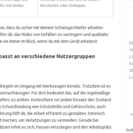
fer mit beiden
Abrutschen oder Umkippen.
i, dass du sicher mit deinem Schwingschleifer arbeiten
en dir, das Risiko von Unfällen zu verringern und qualitativ
 sie immer im Blick, wenn du mit dem Gerät arbeitest.
E
1
sst an verschiedene Nutzergruppen
L
S
S
L
dregeln im Umgang mit Werkzeugen bereits. Trotzdem ist es
rnachlässigen. Für dich bedeutet das, auf die regelmäßige
fers zu achten. Kontrolliere vor jedem Einsatz den Zustand
in Schutzkleidung wie Schutzbrille und Gehörschutz, auch
rung hilft dir, die Arbeit effizient zu gestalten. Dennoch
*
A
heit machen, um Verletzungen zu vermeiden. Gerade bei
ätzen lohnt es sich, Pausen einzulegen und den Arbeitsplatz
Suc