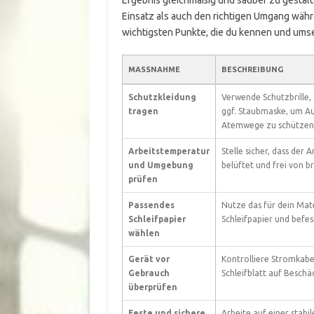
Ergebnis gleichmäßig und sauber zu gestal
Einsatz als auch den richtigen Umgang währe
wichtigsten Punkte, die du kennen und umse
MASSNAHME
BESCHREIBUNG
Schutzkleidung
Verwende Schutzbrille,
tragen
ggf. Staubmaske, um A
Atemwege zu schützen
Arbeitstemperatur
Stelle sicher, dass der 
und Umgebung
belüftet und frei von b
prüfen
Passendes
Nutze das für dein Mat
Schleifpapier
Schleifpapier und befes
wählen
Gerät vor
Kontrolliere Stromkabel
Gebrauch
Schleifblatt auf Beschä
überprüfen
Feste und sichere
Arbeite auf einer stabi