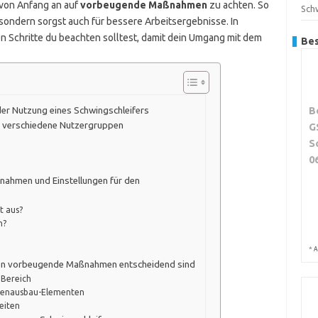
, von Anfang an auf
vorbeugende Maßnahmen
zu achten. So
Sch
 sondern sorgst auch für bessere Arbeitsergebnisse. In
hen Schritte du beachten solltest, damit dein Umgang mit dem
Bes
B
r Nutzung eines Schwingschleifers
verschiedene Nutzergruppen
G
S
0
nahmen und Einstellungen für den
t aus?
h?
*
A
en vorbeugende Maßnahmen entscheidend sind
 Bereich
nnenausbau-Elementen
beiten