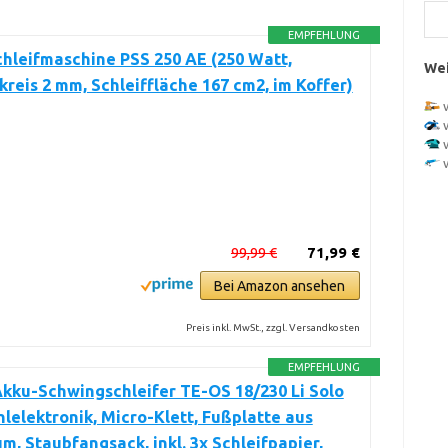
EMPFEHLUNG
hleifmaschine PSS 250 AE (250 Watt,
Wei
reis 2 mm, Schleiffläche 167 cm2, im Koffer)
99,99 €
71,99 €
Bei Amazon ansehen
Preis inkl. MwSt., zzgl. Versandkosten
EMPFEHLUNG
Akku-Schwingschleifer TE-OS 18/230 Li Solo
lelektronik, Micro-Klett, Fußplatte aus
m, Staubfangsack, inkl. 3x Schleifpapier,