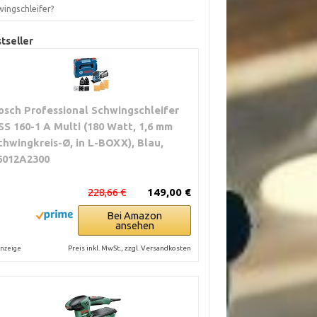
wingschleifer?
tseller
osch Professional Schwingschleifer
SS 160-1 A Multi (180 Watt, 1,6 mm
chwingkreis-Ø, in L-BOXX), Blau,
6012A2300
228,66 €
149,00 €
Bei Amazon
ansehen
Preis inkl. MwSt., zzgl. Versandkosten
nzeige