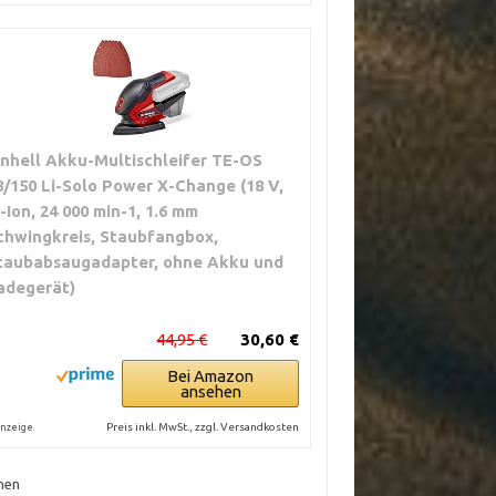
inhell Akku-Multischleifer TE-OS
8/150 Li-Solo Power X-Change (18 V,
i-Ion, 24 000 min-1, 1.6 mm
chwingkreis, Staubfangbox,
taubabsaugadapter, ohne Akku und
adegerät)
44,95 €
30,60 €
Bei Amazon
ansehen
Preis inkl. MwSt., zzgl. Versandkosten
nzeige
hen