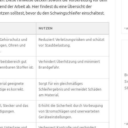
ten. Diese Hinweise decken sowohl die Vorbereitung vor dem
nd der Arbeit ab. Hier findest du eine Übersicht der
tzen solltest, bevor du den Schwingschleifer einschaltest.
NUTZEN
*
A
 Gehörschutz und
Reduziert Verletzungsrisiken und schützt
ugen, Ohren und
vor Staubbelastung.
.
Arbeitsbereich gut
Verhindert Überhitzung und minimiert
rennbaren Stoffen ist.
Brandgefahr.
B
S
erial geeignete
Sorgt für ein gleichmäßiges
S
tige es korrekt.
Schleifergebnis und vermeidet Schäden
am Material.
, Stecker und das
Erhöht die Sicherheit durch Vorbeugung
digungen.
von Stromschlägen und unerwarteten
Geräteeinstellungen.
*
A
len Unterlage und
Verbessert Kontrolle und verhindert