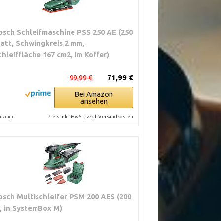
osch Schleifmaschine PSS 250 AE (250
att, Schwingkreis 2 mm,
chleiffläche 167 cm2, im Koffer)
99,99 €
71,99 €
Bei Amazon
ansehen
Preis inkl. MwSt., zzgl. Versandkosten
nzeige
osch Multischleifer PSM 200 AES (200
, in SystemBox M)