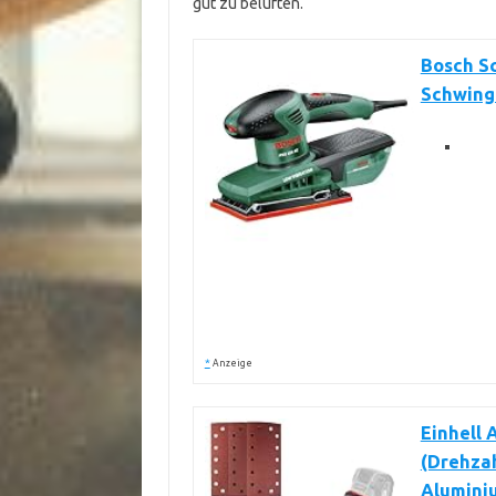
gut zu belüften.
Bosch Sc
Schwingk
*
Anzeige
Einhell 
(Drehzah
Aluminiu