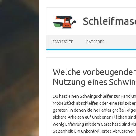
Zum
Inhalt
Schleifmas
springen
STARTSEITE
RATGEBER
Welche vorbeugenden 
Nutzung eines Schwin
Du hast einen Schwingschleifer zur Hand und
Möbelstück abschleifen oder eine Holzoberfl
geraten, in denen kleine Fehler große Folg
sichere Arbeiten auf unebenen Flächen sin
wenig Erfahrung mit dem Gerät hast, sind R
Seltenheit. Ein unkontrolliertes Abrutsche