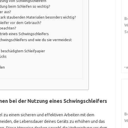
tzung von Schwingschleifern
dung beim Schleifen so wichtig?
er aus?
ark staubenden Materialien besonders wichtig?
B
hleifer vor dem Gebrauch?
W
 beachten?
S
etrieb eines Schwingschleifers
chwingschleifers und wie du sie vermeidest
t
beschädigtem Schleifpapier
ücks
llen
*
A
n bei der Nutzung eines Schwingschleifers
B
 zu einem sicheren und effektiven Arbeiten mit dem
W
ermeiden, die Lebensdauer deines Geräts zu erhöhen und das