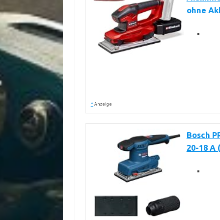
ohne Ak
*
Anzeige
Bosch P
20-18 A 