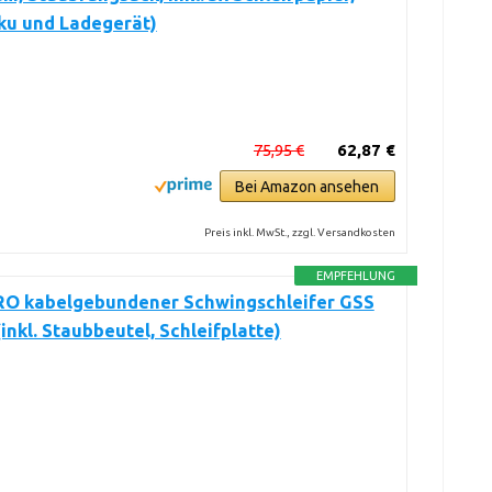
ku und Ladegerät)
75,95 €
62,87 €
Bei Amazon ansehen
Preis inkl. MwSt., zzgl. Versandkosten
EMPFEHLUNG
RO kabelgebundener Schwingschleifer GSS
(inkl. Staubbeutel, Schleifplatte)