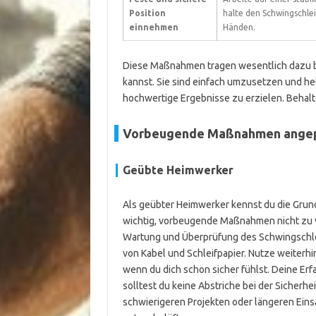
Position
halte den Schwingschlei
einnehmen
Händen.
Diese Maßnahmen tragen wesentlich dazu be
kannst. Sie sind einfach umzusetzen und helf
hochwertige Ergebnisse zu erzielen. Behalte
Vorbeugende Maßnahmen angepa
Geübte Heimwerker
Als geübter Heimwerker kennst du die Grun
wichtig, vorbeugende Maßnahmen nicht zu ve
Wartung und Überprüfung des Schwingschlei
von Kabel und Schleifpapier. Nutze weiterh
wenn du dich schon sicher fühlst. Deine Erfah
solltest du keine Abstriche bei der Sicher
schwierigeren Projekten oder längeren Eins