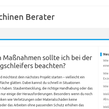
chinen Berater
Neu
Maßnahmen sollte ich bei der
Wie 
gschleifers beachten?
ein
Wie 
 möchtest dein nächstes Projekt starten – vielleicht ein
Exze
äche glätten. Dabei kannst du schnell in Situationen
Wie
en haben. Staubentwicklung, die richtige Handhabung oder das
d nur einige der Herausforderungen. Besonders wenn du noch
Wel
Abs
isiken wie Verletzungen oder Materialschäden keine
n oder das Arbeiten ohne passenden Schutz erhöhen das
Wel