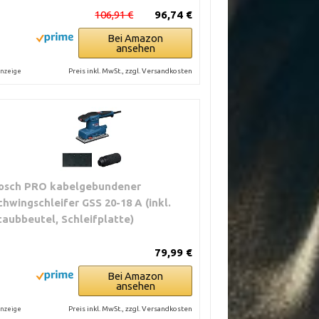
106,91 €
96,74 €
Bei Amazon
ansehen
Preis inkl. MwSt., zzgl. Versandkosten
nzeige
osch PRO kabelgebundener
chwingschleifer GSS 20-18 A (inkl.
taubbeutel, Schleifplatte)
79,99 €
Bei Amazon
ansehen
Preis inkl. MwSt., zzgl. Versandkosten
nzeige