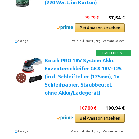
(220 Watt, im Karton)
79,79 €
57,54 €
Bei Amazon ansehen
*
Preis inkl. MwSt., zzgl. Versandkosten
Anzeige
EMPFEHLUNG
Bosch PRO 18V System Akku
Exzenterschleifer GEX 18V-125
(inkl. Schleifteller (125mm), 1x
Schleifpapier, Staubbeutel,
ohne Akku/Ladegerät)
107,80 €
100,94 €
Bei Amazon ansehen
*
Preis inkl. MwSt., zzgl. Versandkosten
Anzeige