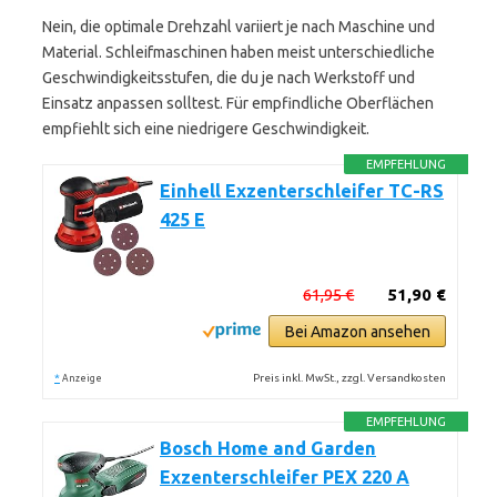
Nein, die optimale Drehzahl variiert je nach Maschine und
Material. Schleifmaschinen haben meist unterschiedliche
Geschwindigkeitsstufen, die du je nach Werkstoff und
Einsatz anpassen solltest. Für empfindliche Oberflächen
empfiehlt sich eine niedrigere Geschwindigkeit.
EMPFEHLUNG
Einhell Exzenterschleifer TC-RS
425 E
61,95 €
51,90 €
Bei Amazon ansehen
*
Preis inkl. MwSt., zzgl. Versandkosten
Anzeige
EMPFEHLUNG
Bosch Home and Garden
Exzenterschleifer PEX 220 A