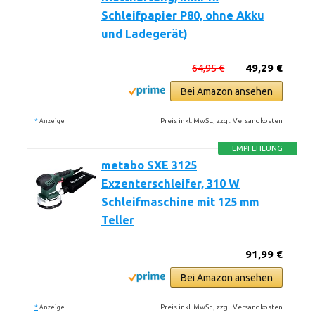
Schleifpapier P80, ohne Akku
und Ladegerät)
64,95 €
49,29 €
Bei Amazon ansehen
*
Preis inkl. MwSt., zzgl. Versandkosten
Anzeige
EMPFEHLUNG
metabo SXE 3125
Exzenterschleifer, 310 W
Schleifmaschine mit 125 mm
Teller
91,99 €
Bei Amazon ansehen
*
Preis inkl. MwSt., zzgl. Versandkosten
Anzeige