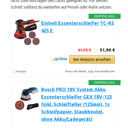
nicht zum Auftragen des Lacks geeignet ist. Für diesen
Schritt solltest du weiterhin auf Pinsel oder Rolle setzen.
EMPFEHLUNG
Einhell Exzenterschleifer TC-RS
425 E
61,95 €
51,90 €
Bei Amazon ansehen
*
Preis inkl. MwSt., zzgl. Versandkosten
Anzeige
EMPFEHLUNG
Bosch PRO 18V System Akku
Exzenterschleifer GEX 18V-125
(inkl. Schleifteller (125mm), 1x
Schleifpapier, Staubbeutel,
ohne Akku/Ladegerät)