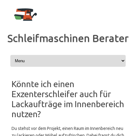
Zum
Inhalt
springen
Schleifmaschinen Berater
Könnte ich einen
Exzenterschleifer auch für
Lackaufträge im Innenbereich
nutzen?
Du stehst vor dem Projekt, einen Raum im Innenbereich neu
zu lackieren oder Möbel aufzufrischen. Dabei fragst du dich