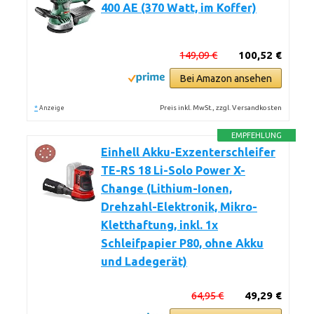
400 AE (370 Watt, im Koffer)
149,09 €
100,52 €
Bei Amazon ansehen
*
Preis inkl. MwSt., zzgl. Versandkosten
Anzeige
EMPFEHLUNG
Einhell Akku-Exzenterschleifer
TE-RS 18 Li-Solo Power X-
Change (Lithium-Ionen,
Drehzahl-Elektronik, Mikro-
Kletthaftung, inkl. 1x
Schleifpapier P80, ohne Akku
und Ladegerät)
64,95 €
49,29 €