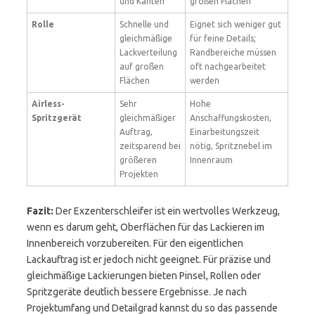
und Kanten
großen Flächen
Rolle
Schnelle und
Eignet sich weniger gut
gleichmäßige
für feine Details;
Lackverteilung
Randbereiche müssen
auf großen
oft nachgearbeitet
Flächen
werden
Airless-
Sehr
Hohe
Spritzgerät
gleichmäßiger
Anschaffungskosten,
Auftrag,
Einarbeitungszeit
zeitsparend bei
nötig, Spritznebel im
größeren
Innenraum
Projekten
Fazit:
Der Exzenterschleifer ist ein wertvolles Werkzeug,
wenn es darum geht, Oberflächen für das Lackieren im
Innenbereich vorzubereiten. Für den eigentlichen
Lackauftrag ist er jedoch nicht geeignet. Für präzise und
gleichmäßige Lackierungen bieten Pinsel, Rollen oder
Spritzgeräte deutlich bessere Ergebnisse. Je nach
Projektumfang und Detailgrad kannst du so das passende