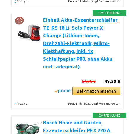
*
Preis inkl. MwSt., zzgl. Versandkosten
Anzeige
EMPFEHLUNG
Einhell Akku-Exzenterschleifer
TE-RS 18 Li-Solo Power X-
Change (Lithium-Ionen,
Drehzahl-Elektronik, Mikro-
Kletthaftung, inkl. 1x
Schleifpapier P80, ohne Akku
und Ladegerät)
64,95 €
49,29 €
Bei Amazon ansehen
*
Preis inkl. MwSt., zzgl. Versandkosten
Anzeige
EMPFEHLUNG
Bosch Home and Garden
Exzenterschleifer PEX 220 A