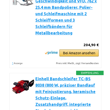
Geschwindigkeit und VFD, 762 x
25,4 mm Bandpolierer, Polier-
und Schleifmaschine mit 2
Schleifformen und 3
Schleifbändern für
Metallbearbeitung
204,90 €
Bei Amazon ansehen
*
Preis inkl. MwSt., zzgl. Versandkosten
Anzeige
EMPFEHLUNG
Einhell Bandschleifer TC-BS
8038 (800 W, präziser Bandlauf
mit Feinjustierung, keramische
Schutz-Einlage,
Zusatzhandgriff, integrierte