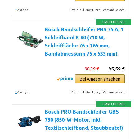
*
Preis inkl. MwSt., zzgl. Versandkosten
Anzeige
EMPFEHLUNG
Bosch Bandschleifer PBS 75 A, 1
Schleifband K 80 (710 W,
Schleiffläche 76 x 165 mm,
Bandabmessung 75 x 533 mm)
98,39 €
95,59 €
Bei Amazon ansehen
*
Preis inkl. MwSt., zzgl. Versandkosten
Anzeige
EMPFEHLUNG
Bosch PRO Bandschleifer GBS
750 (850-W-Motor, inkl.
Textilschleifband, Staubbeutel)