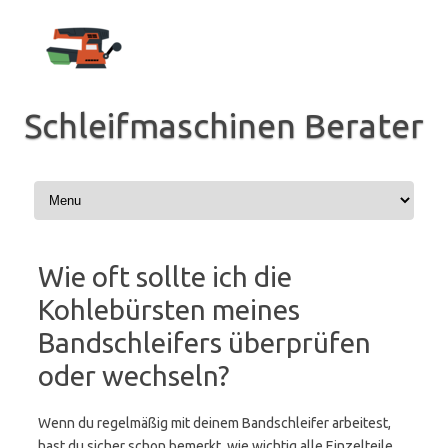
Zum
Inhalt
springen
Schleifmaschinen Berater
Wie oft sollte ich die
Kohlebürsten meines
Bandschleifers überprüfen
oder wechseln?
Wenn du regelmäßig mit deinem Bandschleifer arbeitest,
hast du sicher schon bemerkt, wie wichtig alle Einzelteile