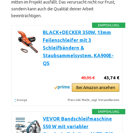
mitten im Projekt ausfällt. Das verursacht nicht nur Frust,
sondern kann auch die Qualität deiner Arbeit
beeinträchtigen.
EMPFEHLUNG
BLACK+DECKER 350W, 13mm
Feilenschleifer mit 3
Schleifbändern &
Staubsammelsystem, KA900E-
QS
49,95 €
43,74 €
Bei Amazon ansehen
*
Preis inkl. MwSt., zzgl. Versandkosten
Anzeige
EMPFEHLUNG
VEVOR Bandschleifmaschine
550 W mit variabler