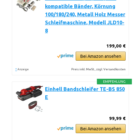
kompatible Bänder, Körnung
100/180/240, Metall Holz Messer
Schleifmaschine, Modell JLD10-
8
199,00 €
Bei Amazon ansehen
*
Preis inkl. MwSt., zzgl. Versandkosten
Anzeige
EMPFEHLUNG
Einhell Bandschleifer TE-BS 850
E
99,99 €
Bei Amazon ansehen