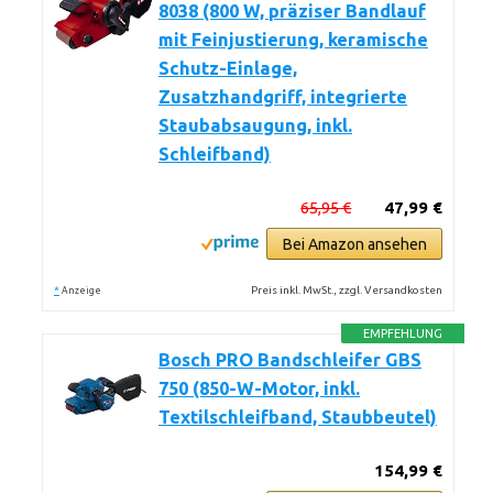
8038 (800 W, präziser Bandlauf
mit Feinjustierung, keramische
Schutz-Einlage,
Zusatzhandgriff, integrierte
Staubabsaugung, inkl.
Schleifband)
65,95 €
47,99 €
Bei Amazon ansehen
*
Preis inkl. MwSt., zzgl. Versandkosten
Anzeige
EMPFEHLUNG
Bosch PRO Bandschleifer GBS
750 (850-W-Motor, inkl.
Textilschleifband, Staubbeutel)
154,99 €