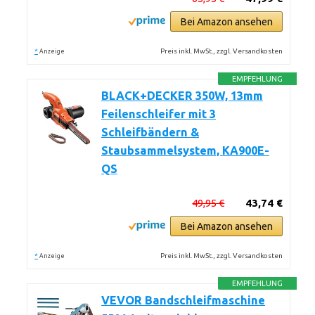
Bei Amazon ansehen
*
Preis inkl. MwSt., zzgl. Versandkosten
Anzeige
EMPFEHLUNG
BLACK+DECKER 350W, 13mm
Feilenschleifer mit 3
Schleifbändern &
Staubsammelsystem, KA900E-
QS
49,95 €
43,74 €
Bei Amazon ansehen
*
Preis inkl. MwSt., zzgl. Versandkosten
Anzeige
EMPFEHLUNG
VEVOR Bandschleifmaschine