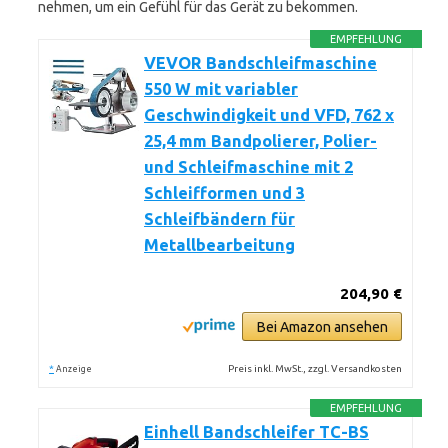
nehmen, um ein Gefühl für das Gerät zu bekommen.
EMPFEHLUNG
VEVOR Bandschleifmaschine
550 W mit variabler
Geschwindigkeit und VFD, 762 x
25,4 mm Bandpolierer, Polier-
und Schleifmaschine mit 2
Schleifformen und 3
Schleifbändern für
Metallbearbeitung
204,90 €
Bei Amazon ansehen
*
Preis inkl. MwSt., zzgl. Versandkosten
Anzeige
EMPFEHLUNG
Einhell Bandschleifer TC-BS