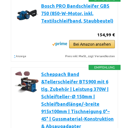
Bosch PRO Bandschleifer GBS
750 (850-W-Motor, inkl.
Textilschleifband, Staubbeutel)
154,99 €
Bei Amazon ansehen
*
Preis inkl. MwSt., zzgl. Versandkosten
Anzeige
EMPFEHLUNG
Scheppach Band
&Tellerschleifer BTS900 mit 6
tlg. Zubehör | Leistung 370W |
Schleifteller-Ø 150mm |
Schleifbandlänge/-breite
915x100mm | Tischneigung 0°–
45° | Gussmaterial-Konstruktion
& Absaugadapter