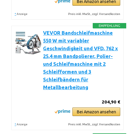
Bei Amazon ansehen
*
Preis inkl. MwSt., zzgl. Versandkosten
Anzeige
EMPFEHLUNG
VEVOR Bandschleifmaschine
550 W mit variabler
Geschwindigkeit und VFD, 762 x
25,4 mm Bandpolierer, Polier-
und Schleifmaschine mit 2
Schleifformen und 3
Schleifbändern für
Metallbearbeitung
204,90 €
Bei Amazon ansehen
*
Preis inkl. MwSt., zzgl. Versandkosten
Anzeige