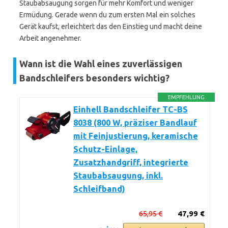
Staubabsaugung sorgen für mehr Komfort und weniger
Ermüdung. Gerade wenn du zum ersten Mal ein solches
Gerät kaufst, erleichtert das den Einstieg und macht deine
Arbeit angenehmer.
Wann ist die Wahl eines zuverlässigen
Bandschleifers besonders wichtig?
EMPFEHLUNG
Einhell Bandschleifer TC-BS
8038 (800 W, präziser Bandlauf
mit Feinjustierung, keramische
Schutz-Einlage,
Zusatzhandgriff, integrierte
Staubabsaugung, inkl.
Schleifband)
65,95 €
47,99 €