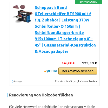
EMPFEHLUNG
Scheppach Band
&Tellerschleifer BTS900 mit 6
tlg. Zubehör | Leistung 370W |
Schleifteller-Ø 150mm |
Schleifbandlänge/-breite
915x100mm | Tischneigung 0°–
45° | Gussmaterial-Konstruktion
& Absaugadapter
149,00 €
129,99 €
Bei Amazon ansehen
*
Preis inkl. MwSt., zzgl. Versandkosten
Anzeige
Renovierung von Holzoberflächen
Für viele Heimwerker gehört die Renovierung von Möbeln