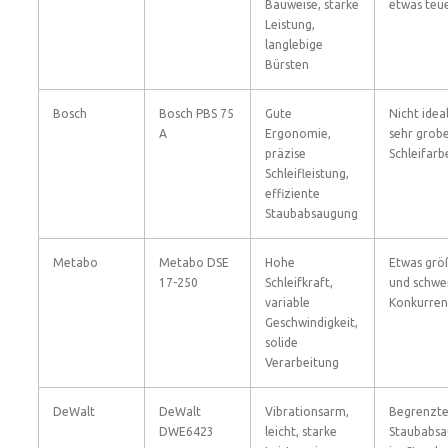
Bauweise, starke
etwas teu
Leistung,
langlebige
Bürsten
Bosch
Bosch PBS 75
Gute
Nicht ideal
A
Ergonomie,
sehr grob
präzise
Schleifarb
Schleifleistung,
effiziente
Staubabsaugung
Metabo
Metabo DSE
Hohe
Etwas grö
17-250
Schleifkraft,
und schwer
variable
Konkurre
Geschwindigkeit,
solide
Verarbeitung
DeWalt
DeWalt
Vibrationsarm,
Begrenzt
DWE6423
leicht, starke
Staubabs