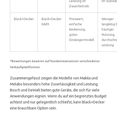
Leistung im
im Standa
Dauerbetrieb
Black+Decker
Black+Decker
Preiswert,
Weniger
KA89
einfache
langlebig 
Bedienung,
häufiger
gutes
Nutzung,
Einsteigermodell
durchschni
Leistung
*Bewertungen basieren auf Kundenrezensionen verschiedener
Verkaufsplattformen.
Zusammengefasst zeigen die Modelle von Makita und
Metabo besonders hohe Zuverlässigkeit und Leistung.
Bosch und DeWalt bieten gute Geräte, die sich für viele
Anwendungen eignen. Wenn du auf ein begrenztes Budget
achtest und nur gelegentlich schleifst, kann Black+Decker
eine brauchbare Option sein.