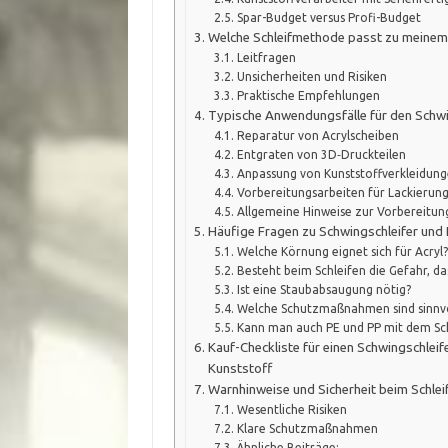
Spar-Budget versus Profi-Budget
Welche Schleifmethode passt zu meinem
Leitfragen
Unsicherheiten und Risiken
Praktische Empfehlungen
Typische Anwendungsfälle für den Schwi
Reparatur von Acrylscheiben
Entgraten von 3D‑Druckteilen
Anpassung von Kunststoffverkleidun
Vorbereitungsarbeiten für Lackierun
Allgemeine Hinweise zur Vorbereitung
Häufige Fragen zu Schwingschleifer und
Welche Körnung eignet sich für Acryl?
Besteht beim Schleifen die Gefahr, da
Ist eine Staubabsaugung nötig?
Welche Schutzmaßnahmen sind sinnvo
Kann man auch PE und PP mit dem Sch
Kauf-Checkliste für einen Schwingschleif
Kunststoff
Warnhinweise und Sicherheit beim Schlei
Wesentliche Risiken
Klare Schutzmaßnahmen
Ähnliche Beiträge: