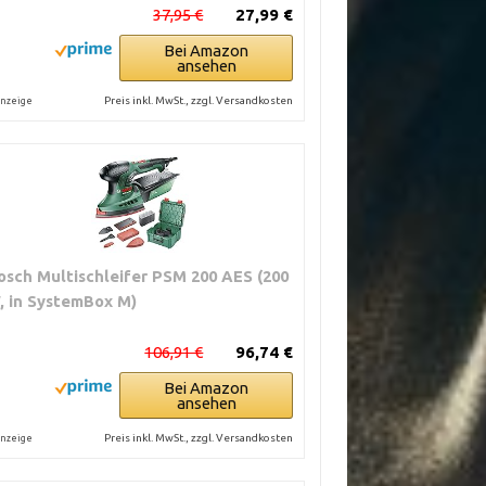
37,95 €
27,99 €
Bei Amazon
ansehen
Preis inkl. MwSt., zzgl. Versandkosten
nzeige
osch Multischleifer PSM 200 AES (200
, in SystemBox M)
106,91 €
96,74 €
Bei Amazon
ansehen
Preis inkl. MwSt., zzgl. Versandkosten
nzeige