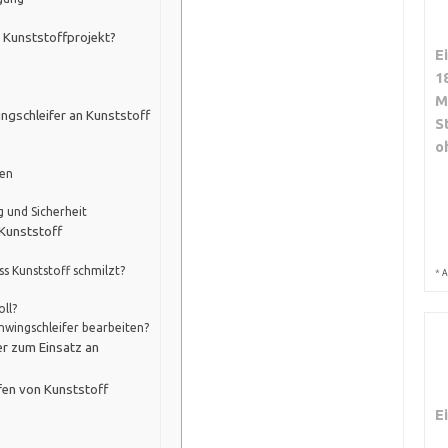
 Kunststoffprojekt?
E
1
M
ngschleifer an Kunststoff
S
o
gen
g
 und Sicherheit
 Kunststoff
ss Kunststoff schmilzt?
*
A
ll?
wingschleifer bearbeiten?
er zum Einsatz an
fen von Kunststoff
E