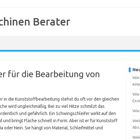
chinen Berater
Neu
er für die Bearbeitung von
Wie 
ein
Wie 
r in die Kunststoffbearbeitung stehst du oft vor den gleichen
Exze
che wird ungleichmäßig. Bei zu viel Hitze schmilzt das
Wie
rdentlich und gefährlich. Ein Schwingschleifer wirkt auf den
nd und bringt Fläche schnell in Form. Aber ist er für Kunststoff
Wel
Abs
Ja oder Nein. Sie hängt von Material, Schleifmittel und
Wel