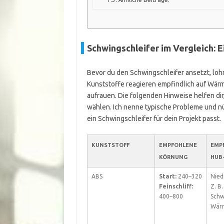
Schwingschleifer im Vergleich: 
Bevor du den Schwingschleifer ansetzt, lohn
Kunststoffe reagieren empfindlich auf Wärm
aufrauen. Die folgenden Hinweise helfen dir
wählen. Ich nenne typische Probleme und nü
ein Schwingschleifer für dein Projekt passt.
KUNSTSTOFF
EMPFOHLENE
EMP
KÖRNUNG
HUB
ABS
Start:
240–320
Niedr
Feinschliff:
Z. B
400–800
Schw
Wärm