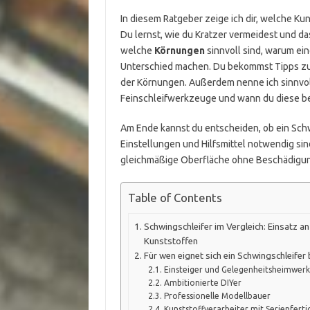
In diesem Ratgeber zeige ich dir, welche Ku
Du lernst, wie du Kratzer vermeidest und das
welche
Körnungen
sinnvoll sind, warum ei
Unterschied machen. Du bekommst Tipps zur
der Körnungen. Außerdem nenne ich sinnvoll
Feinschleifwerkzeuge und wann du diese be
Am Ende kannst du entscheiden, ob ein Schwi
Einstellungen und Hilfsmittel notwendig sin
gleichmäßige Oberfläche ohne Beschädigu
Table of Contents
Schwingschleifer im Vergleich: Einsatz a
Kunststoffen
Für wen eignet sich ein Schwingschleifer
Einsteiger und Gelegenheitsheimwerk
Ambitionierte DIYer
Professionelle Modellbauer
Kunststoffverarbeiter mit Serienfert