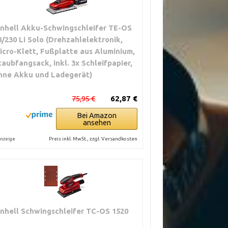
inhell Akku-Schwingschleifer TE-OS
8/230 Li Solo (Drehzahlelektronik,
icro-Klett, Fußplatte aus Aluminium,
taubfangsack, inkl. 3x Schleifpapier,
hne Akku und Ladegerät)
75,95 €
62,87 €
Bei Amazon
ansehen
Preis inkl. MwSt., zzgl. Versandkosten
nzeige
inhell Schwingschleifer TC-OS 1520