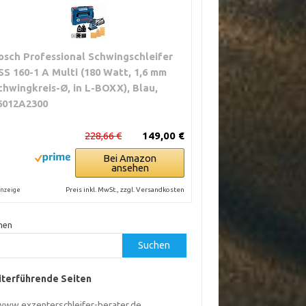
osch Professional Schwingschleifer
SS 160-1 A Multi (180 Watt, 1,6 mm
chwingkreis-Ø, in L-BOXX), Blau,
6012A2300
228,66 €
149,00 €
Bei Amazon
ansehen
Preis inkl. MwSt., zzgl. Versandkosten
nzeige
hen
Suchen
terführende Seiten
www.exzenterschleifer-berater.de