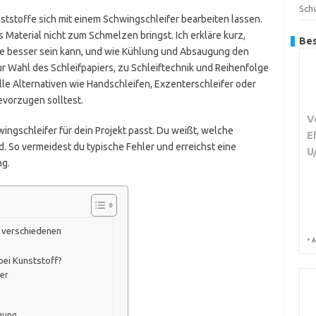
Sch
nststoffe sich mit einem Schwingschleifer bearbeiten lassen.
 Material nicht zum Schmelzen bringst. Ich erkläre kurz,
Bes
ne
besser sein kann, und wie Kühlung und Absaugung den
 Wahl des Schleifpapiers, zu Schleiftechnik und Reihenfolge
e Alternativen wie Handschleifen, Exzenterschleifer oder
vorzugen solltest.
V
ngschleifer für dein Projekt passt. Du weißt, welche
E
d. So vermeidest du typische Fehler und erreichst eine
U
ng.
n verschiedenen
*
A
 bei Kunststoff?
er
igung