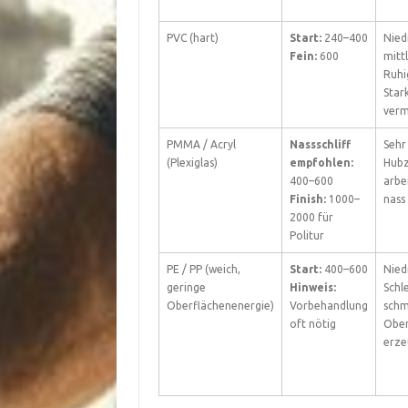
PVC (hart)
Start:
240–400
Nied
Fein:
600
mitt
Ruhi
Star
verm
PMMA / Acryl
Nassschliff
Sehr
(Plexiglas)
empfohlen:
Hubz
400–600
arbe
Finish:
1000–
nass 
2000 für
Politur
PE / PP (weich,
Start:
400–600
Nied
geringe
Hinweis:
Schl
Oberflächenenergie)
Vorbehandlung
schm
oft nötig
Ober
erze