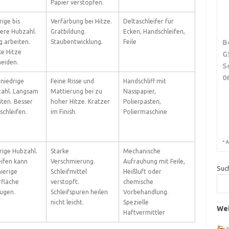
Papier verstopfen.
rige bis
Verfärbung bei Hitze.
Deltaschleifer für
lere Hubzahl.
Gratbildung.
Ecken, Handschleifen,
B
g arbeiten.
Staubentwicklung.
Feile
ke Hitze
G
eiden.
S
0
 niedrige
Feine Risse und
Handschliff mit
ahl. Langsam
Mattierung bei zu
Nasspapier,
iten. Besser
hoher Hitze. Kratzer
Polierpasten,
schleifen.
im Finish.
Poliermaschine
*
A
rige Hubzahl.
Starke
Mechanische
eifen kann
Verschmierung.
Aufrauhung mit Feile,
Suc
ierige
Schleifmittel
Heißluft oder
fläche
verstopft.
chemische
ugen.
Schleifspuren heilen
Vorbehandlung.
nicht leicht.
Spezielle
Wei
Haftvermittler