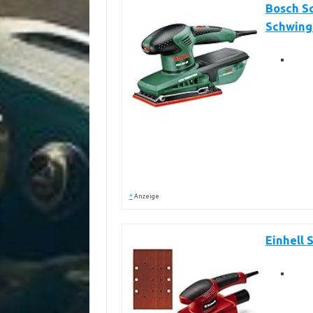
Bosch Sc
Schwingk
*
Anzeige
Einhell 