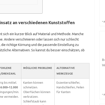
Einsatz an verschiedenen Kunststoffen
*
A
t sich ein kurzer Blick auf Material und Methode. Manche
e. Andere verschmieren oder lassen sich nur schlecht
, die richtige Körnung und die passende Einstellung zu
tzliche Alternativen. So kannst du besser einschätzen, ob
B
W
FOHLENE
MÖGLICHE PROBLEME
ALTERNATIVE
-/DREHZAHL
WERKZEUGE
ig bis mittel.
Kanten können
Exzenterschleifer,
.
6.000–12.000
schmelzen.
Handschleifen, Feilen
ingungen/min.
Oberflächen können
für Kanten
*
A
e vermeiden.
verkratzen.
Schleifstaub kann