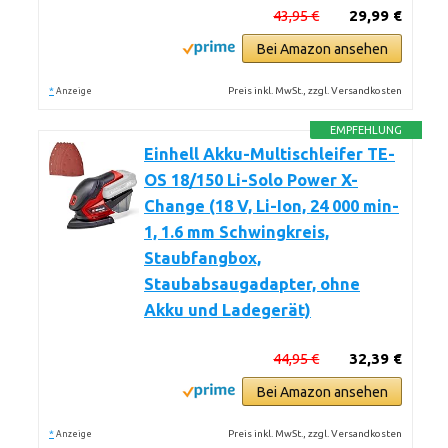
43,95 €
29,99 €
Bei Amazon ansehen
*
Preis inkl. MwSt., zzgl. Versandkosten
Anzeige
EMPFEHLUNG
Einhell Akku-Multischleifer TE-
OS 18/150 Li-Solo Power X-
Change (18 V, Li-Ion, 24 000 min-
1, 1.6 mm Schwingkreis,
Staubfangbox,
Staubabsaugadapter, ohne
Akku und Ladegerät)
44,95 €
32,39 €
Bei Amazon ansehen
*
Preis inkl. MwSt., zzgl. Versandkosten
Anzeige