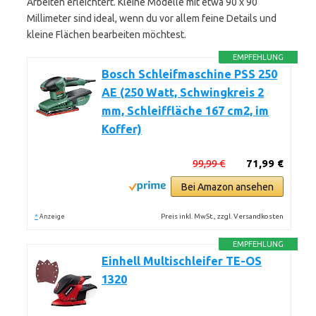
Arbeiten erleichtert. Kleine Modelle mit etwa 90 x 90
Millimeter sind ideal, wenn du vor allem feine Details und
kleine Flächen bearbeiten möchtest.
EMPFEHLUNG
Bosch Schleifmaschine PSS 250
AE (250 Watt, Schwingkreis 2
mm, Schleiffläche 167 cm2, im
Koffer)
99,99 €
71,99 €
Bei Amazon ansehen
*
Preis inkl. MwSt., zzgl. Versandkosten
Anzeige
EMPFEHLUNG
Einhell Multischleifer TE-OS
1320