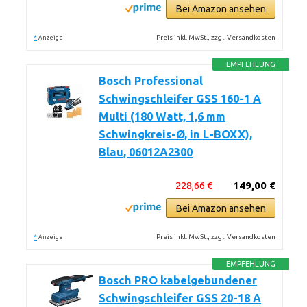
Bei Amazon ansehen
*
Preis inkl. MwSt., zzgl. Versandkosten
Anzeige
EMPFEHLUNG
Bosch Professional
Schwingschleifer GSS 160-1 A
Multi (180 Watt, 1,6 mm
Schwingkreis-Ø, in L-BOXX),
Blau, 06012A2300
228,66 €
149,00 €
Bei Amazon ansehen
*
Preis inkl. MwSt., zzgl. Versandkosten
Anzeige
EMPFEHLUNG
Bosch PRO kabelgebundener
Schwingschleifer GSS 20-18 A