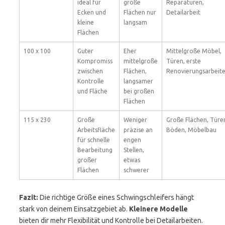
ideal für
große
Reparaturen,
Ecken und
Flächen nur
Detailarbeit
kleine
langsam
Flächen
100 x 100
Guter
Eher
Mittelgroße Möbel,
Kompromiss
mittelgroße
Türen, erste
zwischen
Flächen,
Renovierungsarbeit
Kontrolle
langsamer
und Fläche
bei großen
Flächen
115 x 230
Große
Weniger
Große Flächen, Türe
Arbeitsfläche
präzise an
Böden, Möbelbau
für schnelle
engen
Bearbeitung
Stellen,
großer
etwas
Flächen
schwerer
Fazit:
Die richtige Größe eines Schwingschleifers hängt
stark von deinem Einsatzgebiet ab.
Kleinere Modelle
bieten dir mehr Flexibilität und Kontrolle bei Detailarbeiten.