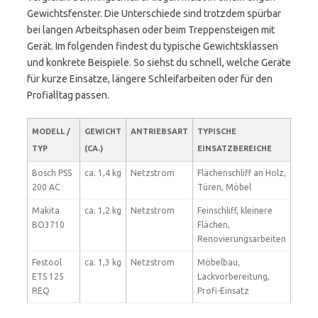
Gewichtsfenster. Die Unterschiede sind trotzdem spürbar
bei langen Arbeitsphasen oder beim Treppensteigen mit
Gerät. Im folgenden findest du typische Gewichtsklassen
und konkrete Beispiele. So siehst du schnell, welche Geräte
für kurze Einsätze, längere Schleifarbeiten oder für den
Profialltag passen.
MODELL /
GEWICHT
ANTRIEBSART
TYPISCHE
TYP
(CA.)
EINSATZBEREICHE
Bosch PSS
ca. 1,4 kg
Netzstrom
Flächenschliff an Holz,
200 AC
Türen, Möbel
Makita
ca. 1,2 kg
Netzstrom
Feinschliff, kleinere
BO3710
Flächen,
Renovierungsarbeiten
Festool
ca. 1,3 kg
Netzstrom
Möbelbau,
ETS 125
Lackvorbereitung,
REQ
Profi-Einsatz