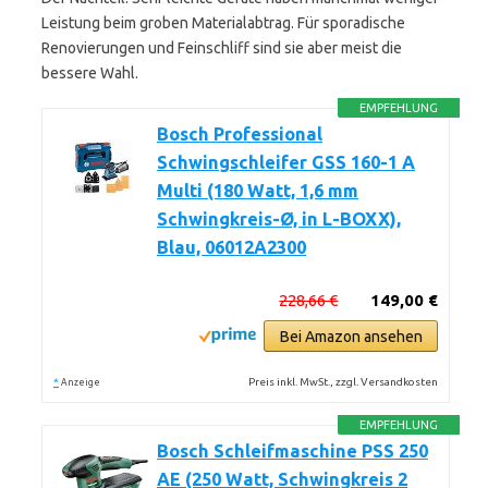
Leistung beim groben Materialabtrag. Für sporadische
Renovierungen und Feinschliff sind sie aber meist die
bessere Wahl.
EMPFEHLUNG
Bosch Professional
Schwingschleifer GSS 160-1 A
Multi (180 Watt, 1,6 mm
Schwingkreis-Ø, in L-BOXX),
Blau, 06012A2300
228,66 €
149,00 €
Bei Amazon ansehen
*
Preis inkl. MwSt., zzgl. Versandkosten
Anzeige
EMPFEHLUNG
Bosch Schleifmaschine PSS 250
AE (250 Watt, Schwingkreis 2