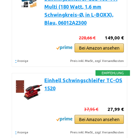
Multi (180 Watt, 1,6 mm
Schwingkreis-Ø, in L-BOXX),
Blau, 06012A2300
228,66 €
149,00 €
Bei Amazon ansehen
*
Preis inkl. MwSt., zzgl. Versandkosten
Anzeige
EMPFEHLUNG
Einhell Schwingschleifer TC-OS
1520
37,95 €
27,99 €
Bei Amazon ansehen
*
Preis inkl. MwSt., zzgl. Versandkosten
Anzeige