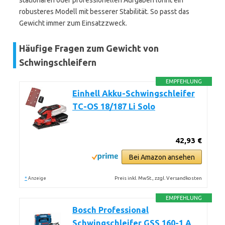
stationären oder professionellen Aufgaben lohnt ein
robusteres Modell mit besserer Stabilität. So passt das
Gewicht immer zum Einsatzzweck.
Häufige Fragen zum Gewicht von
Schwingschleifern
EMPFEHLUNG
Einhell Akku-Schwingschleifer
TC-OS 18/187 Li Solo
42,93 €
Bei Amazon ansehen
*
Preis inkl. MwSt., zzgl. Versandkosten
Anzeige
EMPFEHLUNG
Bosch Professional
Schwingschleifer GSS 160-1 A