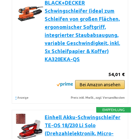
BLACK+DECKER
Schwingschleifer (ideal zum
Schleifen von großen Flächen,
ergonomischer Softgriff,
integrierter Staubabsaugung,
variable Geschwindigkeit, inkl.
5x Schleifpapier & Koffer)
KA320EKA-QS
54,01 €
Bei Amazon ansehen
*
Preis inkl. MwSt., zzgl. Versandkosten
Anzeige
EMPFEHLUNG
Einhell Akku-Schwingschleifer
TE-OS 18/230 Li Solo
(Drehzahlelektronik, Micro-