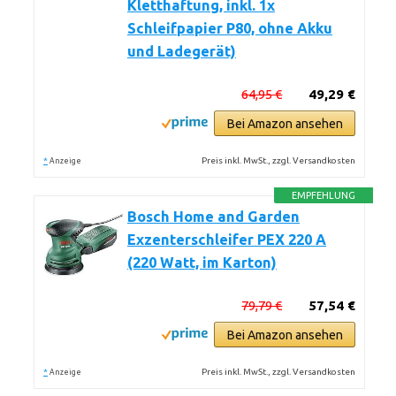
Kletthaftung, inkl. 1x
Schleifpapier P80, ohne Akku
und Ladegerät)
64,95 €
49,29 €
Bei Amazon ansehen
*
Preis inkl. MwSt., zzgl. Versandkosten
Anzeige
EMPFEHLUNG
Bosch Home and Garden
Exzenterschleifer PEX 220 A
(220 Watt, im Karton)
79,79 €
57,54 €
Bei Amazon ansehen
*
Preis inkl. MwSt., zzgl. Versandkosten
Anzeige