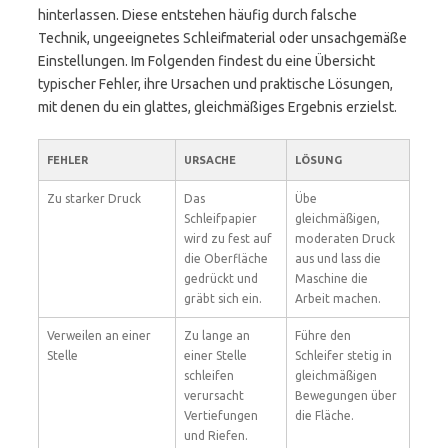
hinterlassen. Diese entstehen häufig durch falsche
Technik, ungeeignetes Schleifmaterial oder unsachgemäße
Einstellungen. Im Folgenden findest du eine Übersicht
typischer Fehler, ihre Ursachen und praktische Lösungen,
mit denen du ein glattes, gleichmäßiges Ergebnis erzielst.
FEHLER
URSACHE
LÖSUNG
Zu starker Druck
Das
Übe
Schleifpapier
gleichmäßigen,
wird zu fest auf
moderaten Druck
die Oberfläche
aus und lass die
gedrückt und
Maschine die
gräbt sich ein.
Arbeit machen.
Verweilen an einer
Zu lange an
Führe den
Stelle
einer Stelle
Schleifer stetig in
schleifen
gleichmäßigen
verursacht
Bewegungen über
Vertiefungen
die Fläche.
und Riefen.