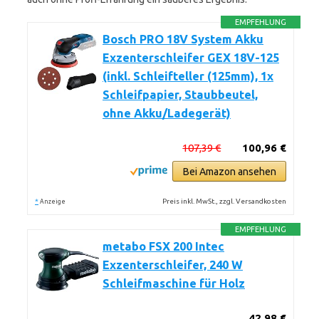
EMPFEHLUNG
Bosch PRO 18V System Akku
Exzenterschleifer GEX 18V-125
(inkl. Schleifteller (125mm), 1x
Schleifpapier, Staubbeutel,
ohne Akku/Ladegerät)
107,39 €
100,96 €
Bei Amazon ansehen
*
Preis inkl. MwSt., zzgl. Versandkosten
Anzeige
EMPFEHLUNG
metabo FSX 200 Intec
Exzenterschleifer, 240 W
Schleifmaschine für Holz
42,98 €