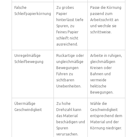
Falsche
Zu grobes
Passe die Körnung
Schleifpapierkörnung
Papier
passend zum
hinterlässt tiefe
Arbeitsschritt an
Spuren, zu
und wechsle sie
feines Papier
schrittweise.
schleift nicht
ausreichend.
Unregelmäßige
Ruckartige oder
Arbeite in ruhigen,
Schleifbewegung
ungleichmäßige
gleichmäßigen
Bewegungen
Kreisen oder
führen zu
Bahnen und
sichtbaren
vermeide
Unebenheiten.
hektische
Bewegungen.
Übermäßige
Zu hohe
Wähle die
Geschwindigkeit
Drehzahl kann
Geschwindigkeit
das Material
entsprechend dem
beschädigen und
Material und der
Spuren
Körnung niedriger.
verursachen.