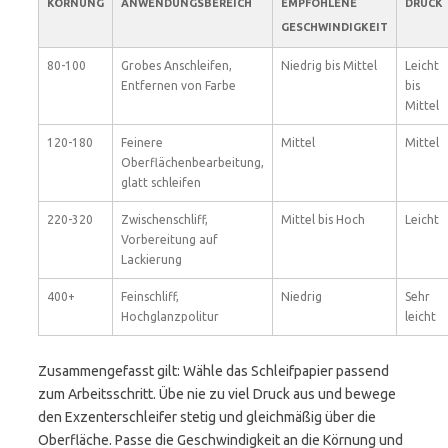
KÖRNUNG
ANWENDUNGSBEREICH
EMPFOHLENE
DRUCK
GESCHWINDIGKEIT
80-100
Grobes Anschleifen,
Niedrig bis Mittel
Leicht
Entfernen von Farbe
bis
Mittel
120-180
Feinere
Mittel
Mittel
Oberflächenbearbeitung,
glatt schleifen
220-320
Zwischenschliff,
Mittel bis Hoch
Leicht
Vorbereitung auf
Lackierung
400+
Feinschliff,
Niedrig
Sehr
Hochglanzpolitur
leicht
Zusammengefasst gilt: Wähle das Schleifpapier passend
zum Arbeitsschritt. Übe nie zu viel Druck aus und bewege
den Exzenterschleifer stetig und gleichmäßig über die
Oberfläche. Passe die Geschwindigkeit an die Körnung und