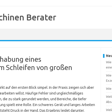
chinen Berater
Neu
dhabung eines
Wie 
im Schleifen von großen
ein
Wie 
Exze
rkt auf den ersten Blick simpel. In der Praxis zeigen sich aber
Wie
arbeiten willst. Häufige Fehler sind ungleichmäßiges
Wel
, die zu stark gerundet werden, und Bereiche, die tiefer
Abs
ng spielt eine Rolle. Ein schweres Gerät und langes Arbeiten
Wel
steht Druck in der Hand. Das Ergebnis leidet darunter.