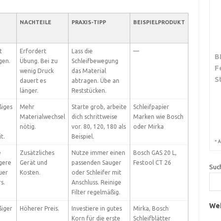
NACHTEILE
PRAXIS-TIPP
BEISPIELPRODUKT
t
Erfordert
Lass die
—
B
gen.
Übung. Bei zu
Schleifbewegung
F
wenig Druck
das Material
S
dauert es
abtragen. Übe an
länger.
Reststücken.
iges
Mehr
Starte grob, arbeite
Schleifpapier
Materialwechsel
dich schrittweise
Marken wie Bosch
nötig.
vor. 80, 120, 180 als
oder Mirka
t.
Beispiel.
*
A
e
Zusätzliches
Nutze immer einen
Bosch GAS 20 L,
ngere
Gerät und
passenden Sauger
Festool CT 26
Suc
uer
Kosten.
oder Schleifer mit
s.
Anschluss. Reinige
Filter regelmäßig.
Wei
iger
Höherer Preis.
Investiere in gutes
Mirka, Bosch
Korn für die erste
Schleifblätter