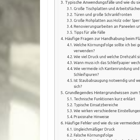
Typische Anwendungsfälle und wie du sie
Große Tischplatten und Arbeitsfläche
Türen und große Schrankfronten
Große Rohplatten aus Holz oder Sper
Renovierungsarbeiten an Paneelen u
Tipps für alle Fälle
Häufige Fragen zur Handhabung beim Flä
Welche Körnungsfolge sollte ich bei 
verwenden?
Wie viel Druck und welche Drehzahl si
Wann muss ich das Schleifpapier wech
Wie vermeide ich Kantenrundung und 
Schleifspuren?
Ist Staubabsaugung notwendig und we
sich?
Grundlegendes Hintergrundwissen zum S
Technische Funktionen kurz erklärt
Typische Einsatzbereiche
Wie wirken verschiedene Einstellunge
Praxisnahe Hinweise
Häufige Fehler und wie du sie vermeides
Ungleichmäßiger Druck
Falsche Körnungsfolge