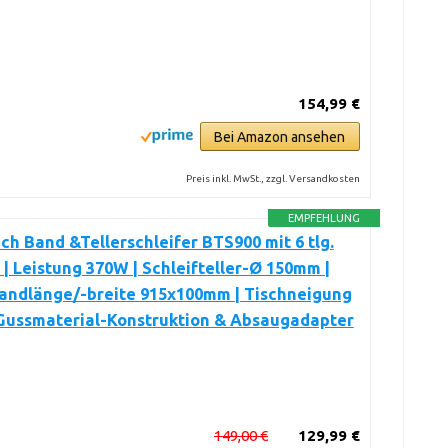
154,99 €
Bei Amazon ansehen
Preis inkl. MwSt., zzgl. Versandkosten
EMPFEHLUNG
h Band &Tellerschleifer BTS900 mit 6 tlg.
| Leistung 370W | Schleifteller-Ø 150mm |
bandlänge/-breite 915x100mm | Tischneigung
 Gussmaterial-Konstruktion & Absaugadapter
149,00 €
129,99 €