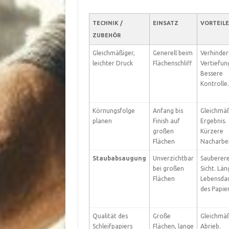
TECHNIK /
EINSATZ
VORTEILE
ZUBEHÖR
Gleichmäßiger,
Generell beim
Verhinder
leichter Druck
Flächenschliff
Vertiefun
Bessere
Kontrolle.
Körnungsfolge
Anfang bis
Gleichmäß
planen
Finish auf
Ergebnis.
großen
Kürzere
Flächen
Nacharbei
Staubabsaugung
Unverzichtbar
Sauberer
bei großen
Sicht. Lä
Flächen
Lebensda
des Papier
Qualität des
Große
Gleichmäß
Schleifpapiers
Flächen, lange
Abrieb.