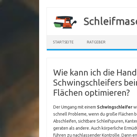
Zum
Inhalt
Schleifmas
springen
STARTSEITE
RATGEBER
Wie kann ich die Han
Schwingschleifers be
Flächen optimieren?
Der Umgang mit einem
Schwingschleifer
wi
schnell Probleme, wenn du große Flächen be
Abschleifen, sichtbare Schleifspuren, Kanten
geraten als andere. Auch körperliche Ermüdu
führen zu nachlassender Kontrolle. Dann ent