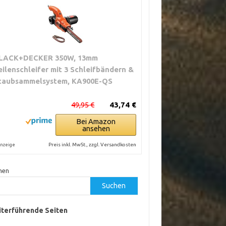
LACK+DECKER 350W, 13mm
eilenschleifer mit 3 Schleifbändern &
taubsammelsystem, KA900E-QS
49,95 €
43,74 €
Bei Amazon
ansehen
Preis inkl. MwSt., zzgl. Versandkosten
nzeige
hen
Suchen
terführende Seiten