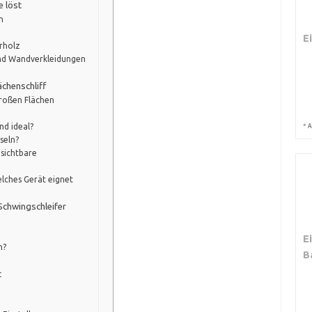
 löst
n
E
rholz
nd Wandverkleidungen
chenschliff
großen Flächen
*
nd ideal?
A
seln?
sichtbare
lches Gerät eignet
chwingschleifer
E
n?
B
t