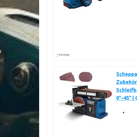
*
Anzeige
Scheppac
Zubehör 
Schleif
0°–45° |