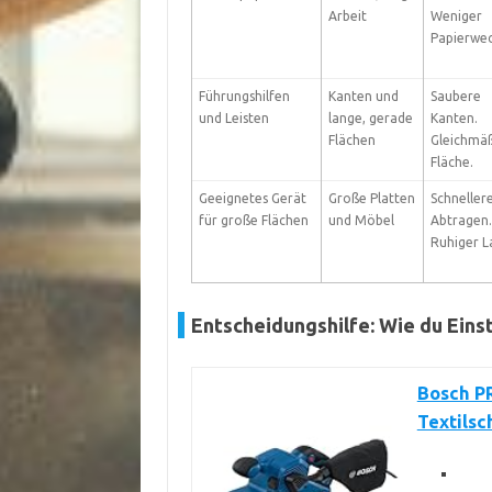
Arbeit
Weniger
Papierwec
Führungshilfen
Kanten und
Saubere
und Leisten
lange, gerade
Kanten.
Flächen
Gleichmä
Fläche.
Geeignetes Gerät
Große Platten
Schneller
für große Flächen
und Möbel
Abtragen.
Ruhiger L
Entscheidungshilfe: Wie du Eins
Bosch PR
Textilsc