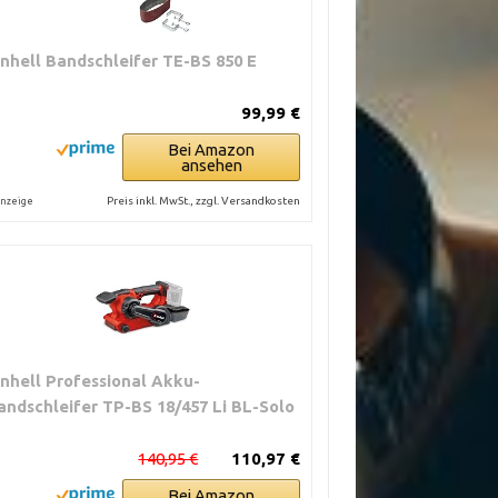
inhell Bandschleifer TE-BS 850 E
99,99 €
Bei Amazon
ansehen
Preis inkl. MwSt., zzgl. Versandkosten
nzeige
inhell Professional Akku-
andschleifer TP-BS 18/457 Li BL-Solo
140,95 €
110,97 €
Bei Amazon