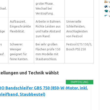
grobe Phase.
hsel.
Wechsel bei
Verstopfung.
Aufbauzeit.
Arbeite in Bahnen.
Universelle
Eingeschränkte
Richte Leisten aus
Schleifleisten,
ßige
Flexibilität.
und halte Abstand
Anschlagleisten
zum Rand.
von Festool
es
Schwerer.
Bei sehr großen
Festool ETS 150/5,
Weniger
Flächen prüfe 150
Bosch PSS 250
auf.
geeignet für
mm Modelle mit
feine Kanten.
Staubanschluss.
tellungen und Technik wählst
EMPFEHLUNG
O Bandschleifer GBS 750 (850-W-Motor, inkl.
hleifband, Staubbeutel)