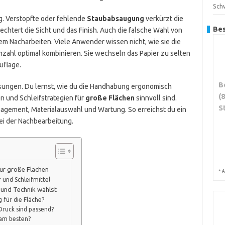
Sch
g. Verstopfte oder fehlende
Staubabsaugung
verkürzt die
Bes
echtert die Sicht und das Finish. Auch die falsche Wahl von
em Nacharbeiten. Viele Anwender wissen nicht, wie sie die
zahl optimal kombinieren. Sie wechseln das Papier zu selten
uflage.
B
Lösungen. Du lernst, wie du die Handhabung ergonomisch
(
en und Schleifstrategien für
große Flächen
sinnvoll sind.
S
ement, Materialauswahl und Wartung. So erreichst du ein
ei der Nachbearbeitung.
ür große Flächen
*
A
 und Schleifmittel
 und Technik wählst
 für die Fläche?
Druck sind passend?
 am besten?