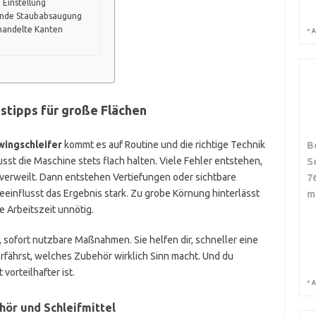
 Einstellung
elnde Staubabsaugung
ehandelte Kanten
*
A
stipps für große Flächen
B
wingschleifer
kommt es auf Routine und die richtige Technik
S
st die Maschine stets flach halten. Viele Fehler entstehen,
7
 verweilt. Dann entstehen Vertiefungen oder sichtbare
m
einflusst das Ergebnis stark. Zu grobe Körnung hinterlässt
e Arbeitszeit unnötig.
 sofort nutzbare Maßnahmen. Sie helfen dir, schneller eine
rfährst, welches Zubehör wirklich Sinn macht. Und du
orteilhafter ist.
*
A
hör und Schleifmittel