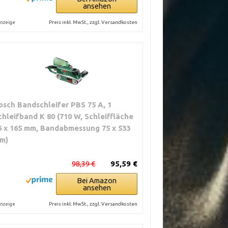
ansehen
Preis inkl. MwSt., zzgl. Versandkosten
nzeige
osch Bandschleifer PBS 75 A, 1
chleifband K 80 (710 W, Schleiffläche
6 x 165 mm, Bandabmessung 75 x 533
m)
98,39 €
95,59 €
Bei Amazon
ansehen
Preis inkl. MwSt., zzgl. Versandkosten
nzeige