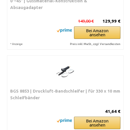
0°–45° | Gussmaterial-Konstruktion &
Absaugadapter
149,00 €
129,99 €
Bei Amazon
ansehen
*
Preis inkl. MwSt., zzgl. Versandkosten
Anzeige
BGS 8853 | Druckluft-Bandschleifer | für 330 x 10 mm
Schleifbänder
41,64 €
Bei Amazon
ansehen