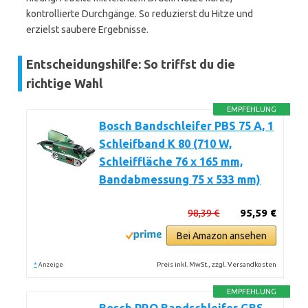
kontrollierte Durchgänge. So reduzierst du Hitze und
erzielst saubere Ergebnisse.
Entscheidungshilfe: So triffst du die
richtige Wahl
EMPFEHLUNG
Bosch Bandschleifer PBS 75 A, 1
Schleifband K 80 (710 W,
Schleiffläche 76 x 165 mm,
Bandabmessung 75 x 533 mm)
98,39 €
95,59 €
Bei Amazon ansehen
*
Preis inkl. MwSt., zzgl. Versandkosten
Anzeige
EMPFEHLUNG