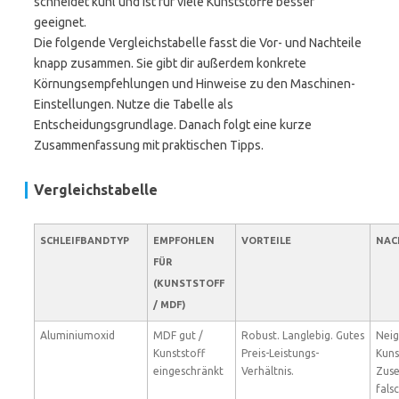
schneidet kühl und ist für viele Kunststoffe besser
geeignet.
Die folgende Vergleichstabelle fasst die Vor- und Nachteile
knapp zusammen. Sie gibt dir außerdem konkrete
Körnungsempfehlungen und Hinweise zu den Maschinen-
Einstellungen. Nutze die Tabelle als
Entscheidungsgrundlage. Danach folgt eine kurze
Zusammenfassung mit praktischen Tipps.
Vergleichstabelle
SCHLEIFBANDTYP
EMPFOHLEN
VORTEILE
NAC
FÜR
(KUNSTSTOFF
/ MDF)
Aluminiumoxid
MDF gut /
Robust. Langlebig. Gutes
Neig
Kunststoff
Preis-Leistungs-
Kuns
eingeschränkt
Verhältnis.
Zuse
fals