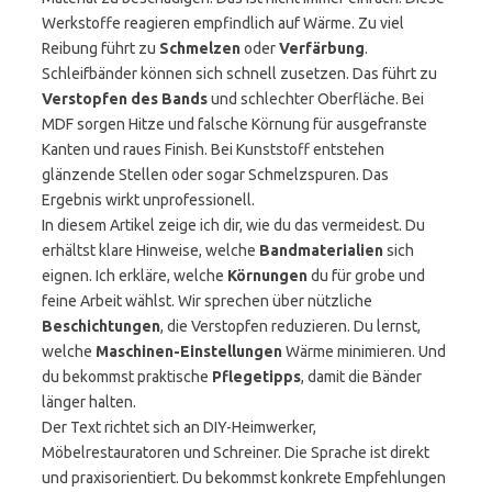
Werkstoffe reagieren empfindlich auf Wärme. Zu viel
Reibung führt zu
Schmelzen
oder
Verfärbung
.
Schleifbänder können sich schnell zusetzen. Das führt zu
Verstopfen des Bands
und schlechter Oberfläche. Bei
MDF sorgen Hitze und falsche Körnung für ausgefranste
Kanten und raues Finish. Bei Kunststoff entstehen
glänzende Stellen oder sogar Schmelzspuren. Das
Ergebnis wirkt unprofessionell.
In diesem Artikel zeige ich dir, wie du das vermeidest. Du
erhältst klare Hinweise, welche
Bandmaterialien
sich
eignen. Ich erkläre, welche
Körnungen
du für grobe und
feine Arbeit wählst. Wir sprechen über nützliche
Beschichtungen
, die Verstopfen reduzieren. Du lernst,
welche
Maschinen-Einstellungen
Wärme minimieren. Und
du bekommst praktische
Pflegetipps
, damit die Bänder
länger halten.
Der Text richtet sich an DIY-Heimwerker,
Möbelrestauratoren und Schreiner. Die Sprache ist direkt
und praxisorientiert. Du bekommst konkrete Empfehlungen