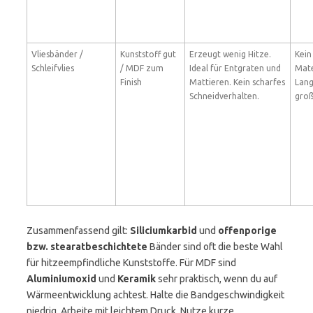
Vliesbänder /
Kunststoff gut
Erzeugt wenig Hitze.
Kein
Schleifvlies
/ MDF zum
Ideal für Entgraten und
Mate
Finish
Mattieren. Kein scharfes
Lang
Schneidverhalten.
groß
Zusammenfassend gilt:
Siliciumkarbid
und
offenporige
bzw. stearatbeschichtete
Bänder sind oft die beste Wahl
für hitzeempfindliche Kunststoffe. Für MDF sind
Aluminiumoxid
und
Keramik
sehr praktisch, wenn du auf
Wärmeentwicklung achtest. Halte die Bandgeschwindigkeit
niedrig. Arbeite mit leichtem Druck. Nutze kurze,