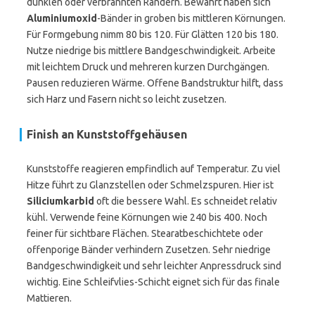
dunklen oder verbrannten Rändern. Bewährt haben sich
Aluminiumoxid
-Bänder in groben bis mittleren Körnungen.
Für Formgebung nimm 80 bis 120. Für Glätten 120 bis 180.
Nutze niedrige bis mittlere Bandgeschwindigkeit. Arbeite
mit leichtem Druck und mehreren kurzen Durchgängen.
Pausen reduzieren Wärme. Offene Bandstruktur hilft, dass
sich Harz und Fasern nicht so leicht zusetzen.
Finish an Kunststoffgehäusen
Kunststoffe reagieren empfindlich auf Temperatur. Zu viel
Hitze führt zu Glanzstellen oder Schmelzspuren. Hier ist
Siliciumkarbid
oft die bessere Wahl. Es schneidet relativ
kühl. Verwende feine Körnungen wie 240 bis 400. Noch
feiner für sichtbare Flächen. Stearatbeschichtete oder
offenporige Bänder verhindern Zusetzen. Sehr niedrige
Bandgeschwindigkeit und sehr leichter Anpressdruck sind
wichtig. Eine Schleifvlies-Schicht eignet sich für das finale
Mattieren.