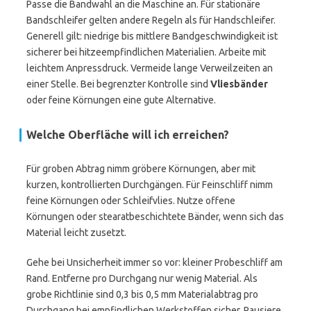
Passe die Bandwahl an die Maschine an. Für stationäre
Bandschleifer gelten andere Regeln als für Handschleifer.
Generell gilt: niedrige bis mittlere Bandgeschwindigkeit ist
sicherer bei hitzeempfindlichen Materialien. Arbeite mit
leichtem Anpressdruck. Vermeide lange Verweilzeiten an
einer Stelle. Bei begrenzter Kontrolle sind
Vliesbänder
oder feine Körnungen eine gute Alternative.
Welche Oberfläche will ich erreichen?
Für groben Abtrag nimm gröbere Körnungen, aber mit
kurzen, kontrollierten Durchgängen. Für Feinschliff nimm
feine Körnungen oder Schleifvlies. Nutze offene
Körnungen oder stearatbeschichtete Bänder, wenn sich das
Material leicht zusetzt.
Gehe bei Unsicherheit immer so vor: kleiner Probeschliff am
Rand. Entferne pro Durchgang nur wenig Material. Als
grobe Richtlinie sind 0,3 bis 0,5 mm Materialabtrag pro
Durchgang bei empfindlichen Werkstoffen sicher. Pausiere,