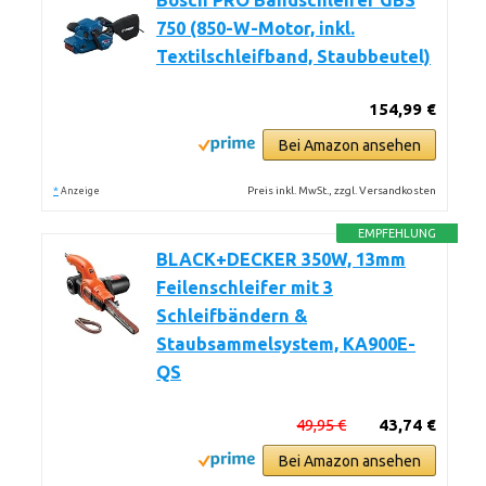
Bosch PRO Bandschleifer GBS
750 (850-W-Motor, inkl.
Textilschleifband, Staubbeutel)
154,99 €
Bei Amazon ansehen
*
Preis inkl. MwSt., zzgl. Versandkosten
Anzeige
EMPFEHLUNG
BLACK+DECKER 350W, 13mm
Feilenschleifer mit 3
Schleifbändern &
Staubsammelsystem, KA900E-
QS
49,95 €
43,74 €
Bei Amazon ansehen