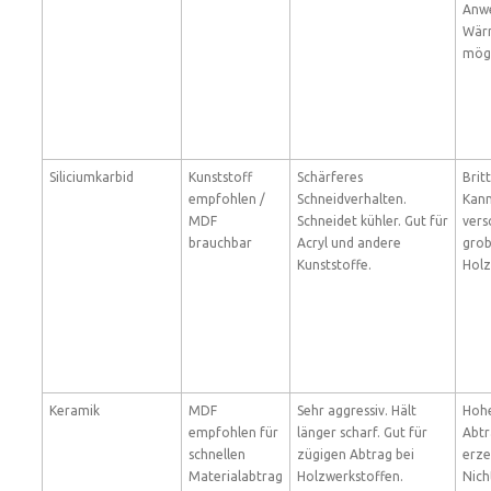
Anw
Wär
mögl
Siliciumkarbid
Kunststoff
Schärferes
Brit
empfohlen /
Schneidverhalten.
Kann
MDF
Schneidet kühler. Gut für
vers
brauchbar
Acryl und andere
grob
Kunststoffe.
Holz
Keramik
MDF
Sehr aggressiv. Hält
Hoh
empfohlen für
länger scharf. Gut für
Abtr
schnellen
zügigen Abtrag bei
erz
Materialabtrag
Holzwerkstoffen.
Nich