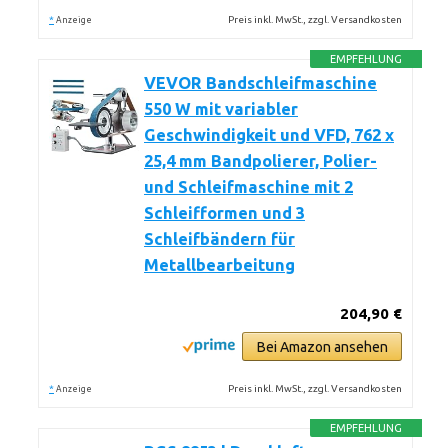
*
Preis inkl. MwSt., zzgl. Versandkosten
Anzeige
EMPFEHLUNG
VEVOR Bandschleifmaschine
550 W mit variabler
Geschwindigkeit und VFD, 762 x
25,4 mm Bandpolierer, Polier-
und Schleifmaschine mit 2
Schleifformen und 3
Schleifbändern für
Metallbearbeitung
204,90 €
Bei Amazon ansehen
*
Preis inkl. MwSt., zzgl. Versandkosten
Anzeige
EMPFEHLUNG