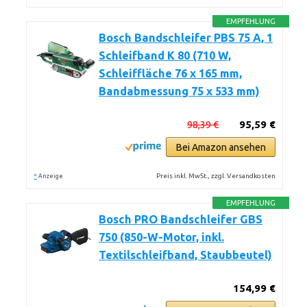
EMPFEHLUNG
Bosch Bandschleifer PBS 75 A, 1
Schleifband K 80 (710 W,
Schleiffläche 76 x 165 mm,
Bandabmessung 75 x 533 mm)
98,39 €
95,59 €
Bei Amazon ansehen
*
Preis inkl. MwSt., zzgl. Versandkosten
Anzeige
EMPFEHLUNG
Bosch PRO Bandschleifer GBS
750 (850-W-Motor, inkl.
Textilschleifband, Staubbeutel)
154,99 €