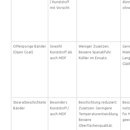
/ Kunststoff
dünn
mit Vorsicht
ohne
Offenporige Bänder
Sowohl
Weniger Zusetzen.
Geri
(Open Coat)
Kunststoff als
Bessere Spanabfuhr.
Mate
auch MDF
Kühler im Einsatz.
Lan
Glät
Stearatbeschichtete
Besonders
Beschichtung reduziert
Besc
Bänder
Kunststoff /
Zusetzen. Geringere
nutz
auch MDF
Temperaturentwicklung.
für 
Bessere
geei
Oberflächenqualität.