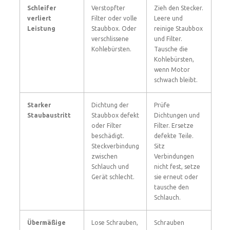
Schleifer
Verstopfter
Zieh den Stecker.
verliert
Filter oder volle
Leere und
Leistung
Staubbox. Oder
reinige Staubbox
verschlissene
und Filter.
Kohlebürsten.
Tausche die
Kohlebürsten,
wenn Motor
schwach bleibt.
Starker
Dichtung der
Prüfe
Staubaustritt
Staubbox defekt
Dichtungen und
oder Filter
Filter. Ersetze
beschädigt.
defekte Teile.
Steckverbindung
Sitz
zwischen
Verbindungen
Schlauch und
nicht fest, setze
Gerät schlecht.
sie erneut oder
tausche den
Schlauch.
Übermäßige
Lose Schrauben,
Schrauben