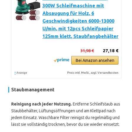
300W Schleifmaschine mit
Absaugung für Holz, 6
Geschwindigkeiten 6000-13000
U/min, mit 12pcs Schleifpapier
125mm klett, Staubfangbehälter
31,98 €
27,18 €
Bei Amazon ansehen
*
Preis inkl. MwSt., zzgl. Versandkosten
Anzeige
Staubmanagement
Reinigung nach jeder Nutzung.
Entferne Schleifstaub aus
Staubbehälter, Lüftungsöffnungen und am Klettpad nach
jedem Einsatz. Waschbare Filter reinigst du regelmäßig und
lässt sie vollständig trocknen, bevor du sie wieder einsetzt.