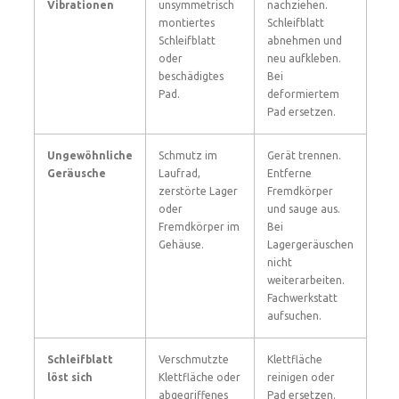
Vibrationen
unsymmetrisch
nachziehen.
montiertes
Schleifblatt
Schleifblatt
abnehmen und
oder
neu aufkleben.
beschädigtes
Bei
Pad.
deformiertem
Pad ersetzen.
Ungewöhnliche
Schmutz im
Gerät trennen.
Geräusche
Laufrad,
Entferne
zerstörte Lager
Fremdkörper
oder
und sauge aus.
Fremdkörper im
Bei
Gehäuse.
Lagergeräuschen
nicht
weiterarbeiten.
Fachwerkstatt
aufsuchen.
Schleifblatt
Verschmutzte
Klettfläche
löst sich
Klettfläche oder
reinigen oder
abgegriffenes
Pad ersetzen.