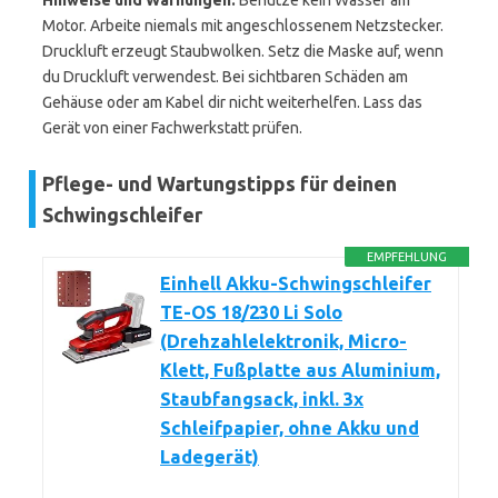
Hinweise und Warnungen:
Benutze kein Wasser am
Motor. Arbeite niemals mit angeschlossenem Netzstecker.
Druckluft erzeugt Staubwolken. Setz die Maske auf, wenn
du Druckluft verwendest. Bei sichtbaren Schäden am
Gehäuse oder am Kabel dir nicht weiterhelfen. Lass das
Gerät von einer Fachwerkstatt prüfen.
Pflege- und Wartungstipps für deinen
Schwingschleifer
EMPFEHLUNG
Einhell Akku-Schwingschleifer
TE-OS 18/230 Li Solo
(Drehzahlelektronik, Micro-
Klett, Fußplatte aus Aluminium,
Staubfangsack, inkl. 3x
Schleifpapier, ohne Akku und
Ladegerät)