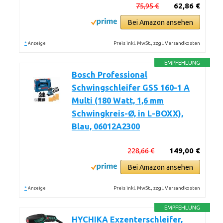
75,95 €
62,86 €
Bei Amazon ansehen
*
Preis inkl. MwSt., zzgl. Versandkosten
Anzeige
EMPFEHLUNG
Bosch Professional
Schwingschleifer GSS 160-1 A
Multi (180 Watt, 1,6 mm
Schwingkreis-Ø, in L-BOXX),
Blau, 06012A2300
228,66 €
149,00 €
Bei Amazon ansehen
*
Preis inkl. MwSt., zzgl. Versandkosten
Anzeige
EMPFEHLUNG
HYCHIKA Exzenterschleifer,