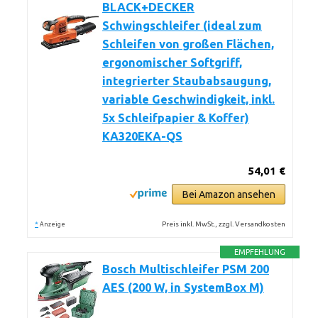
BLACK+DECKER
Schwingschleifer (ideal zum
Schleifen von großen Flächen,
ergonomischer Softgriff,
integrierter Staubabsaugung,
variable Geschwindigkeit, inkl.
5x Schleifpapier & Koffer)
KA320EKA-QS
54,01 €
Bei Amazon ansehen
*
Preis inkl. MwSt., zzgl. Versandkosten
Anzeige
EMPFEHLUNG
Bosch Multischleifer PSM 200
AES (200 W, in SystemBox M)