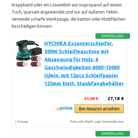
Kreppband oder ein Lösemittel wie Isopropanol auf einem
Tuch, sparsam angewendet und nur auf äußeren Teilen.
Vermeide scharfe Werkzeuge, die Kanten oder Klettflächen
beschädigen können.
EMPFEHLUNG
HYCHIKA Exzenterschleifer,
300W Schleifmaschine mit
Absaugung für Holz, 6
Geschwindigkeiten 6000-13000
U/min, mit 12pcs Schleifpapier
125mm klett, Staubfangbehälter
31,98 €
27,18 €
Bei Amazon ansehen
*
Preis inkl. MwSt., zzgl. Versandkosten
Anzeige
EMPFEHLUNG