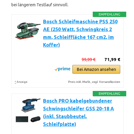
bei längerem Testlauf sinnvoll.
EMPFEHLUNG
Bosch Schleifmaschine PSS 250
AE (250 Watt, Schwingkreis 2
mm, Schleiffläche 167 cm2, im
Koffer)
99,99 €
71,99 €
Bei Amazon ansehen
*
Preis inkl. MwSt., zzgl. Versandkosten
Anzeige
EMPFEHLUNG
Bosch PRO kabelgebundener
Schwingschleifer GSS 20-18 A
(inkl. Staubbeutel,
Schleifplatte)