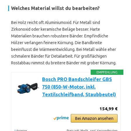
Welches Material willst du bearbeiten?
Bei Holz reicht oft Aluminiumoxid. Für Metall sind
Zirkonoxid oder keramische Beläge besser. Harte
Materialien brauchen robustere Bänder. Empfindliche
Hölzer verlangen feinere Körnung. Die Bandbreite
beeinflusst die Wärmeentwicklung. Bei Metall wähle eher
schmalere Bänder für Detailarbeit. Für großflächigen
Rostabbau nimmst du breitere Bänder mit grober Körnung.
EMPFEHLUNG
Bosch PRO Bandschleifer GBS
750 (850-W-Motor, inkl.
Textilschleifband, Staubbeutel)
154,99 €
Bei Amazon ansehen
*
Preis inkl. MwSt., zzgl. Versandkosten
Anzeige