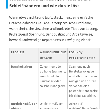
Schleifbändern und wie du sie löst
Wenn etwas nicht rund läuft, steckt meist eine einfache
Ursache dahinter. Die Tabelle zeigt typische Probleme,
wahrscheinliche Ursachen und konkrete Tipps zur Lösung.
Prüfe zuerst Spannung, Bandqualität und Arbeitsweise,
bevor du aufwendige Reparaturen in Erwägung ziehst.
PROBLEM
WAHRSCHEINLICHE
LÖSUNG /
URSACHE
PRAKTISCHER TIPP
Bandrutschen
Zu geringe oder
Spannung nach
zu hohe Spannung,
Herstellervorgabe
verschmutzte
einstellen. Laufräder
Laufräder oder
reinigen und prüfen.
falsche Bandgröße
Verwende eine
passende Bandbreite
für deine Maschine.
Ungleichmäßiger
Ungleichmäßiger
Achte auf
Abtrag
Anpressdruck,
gleichmäßigen Druck