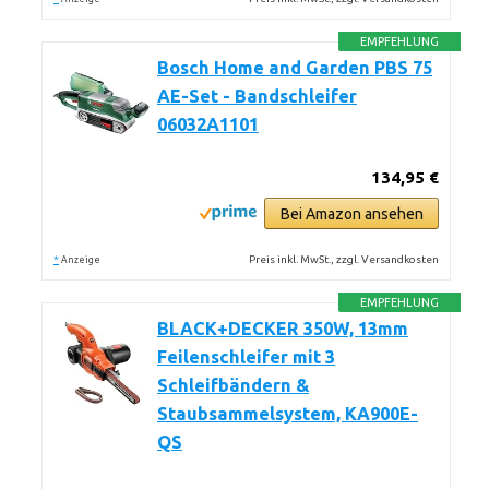
EMPFEHLUNG
Bosch Home and Garden PBS 75
AE-Set - Bandschleifer
06032A1101
134,95 €
Bei Amazon ansehen
*
Preis inkl. MwSt., zzgl. Versandkosten
Anzeige
EMPFEHLUNG
BLACK+DECKER 350W, 13mm
Feilenschleifer mit 3
Schleifbändern &
Staubsammelsystem, KA900E-
QS