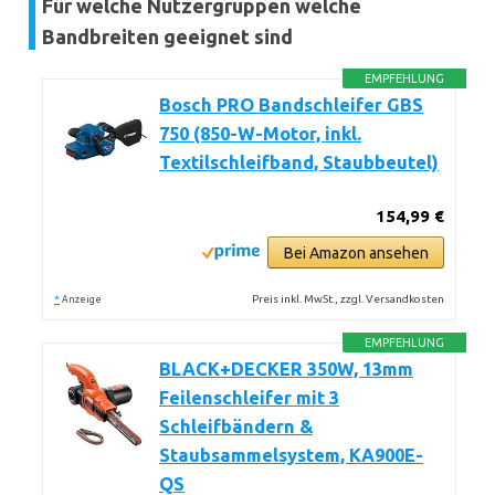
Für welche Nutzergruppen welche
Bandbreiten geeignet sind
EMPFEHLUNG
Bosch PRO Bandschleifer GBS
750 (850-W-Motor, inkl.
Textilschleifband, Staubbeutel)
154,99 €
Bei Amazon ansehen
*
Preis inkl. MwSt., zzgl. Versandkosten
Anzeige
EMPFEHLUNG
BLACK+DECKER 350W, 13mm
Feilenschleifer mit 3
Schleifbändern &
Staubsammelsystem, KA900E-
QS