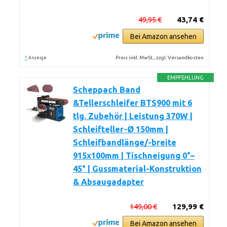
49,95 €
43,74 €
Bei Amazon ansehen
*
Preis inkl. MwSt., zzgl. Versandkosten
Anzeige
EMPFEHLUNG
Scheppach Band
&Tellerschleifer BTS900 mit 6
tlg. Zubehör | Leistung 370W |
Schleifteller-Ø 150mm |
Schleifbandlänge/-breite
915x100mm | Tischneigung 0°–
45° | Gussmaterial-Konstruktion
& Absaugadapter
149,00 €
129,99 €
Bei Amazon ansehen