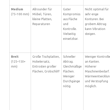
Medium
Allrounder für
Guter
Nicht optimal für
(75–100 mm)
Möbel, Türen,
Kompromiss
sehr enge
kleine Platten,
aus Fläche
Konturen. Bei
Reparaturen
und
grobem Abtrag
Kontrolle.
kann Vibration
Vielseitig
steigen.
einsetzbar.
Breit
Große Tischplatten,
Schneller
Weniger Kontroll
(125–150+
Hobelersatz,
Abtrag.
an Kanten.
mm)
Entrosten großer
Gleichmäßige
Höherer
Flächen, Grobschliff
Flächen.
Maschinenbedarf.
Weniger
Wärmeentwicklun
Durchgänge
und Verstopfung
nötig.
möglich.