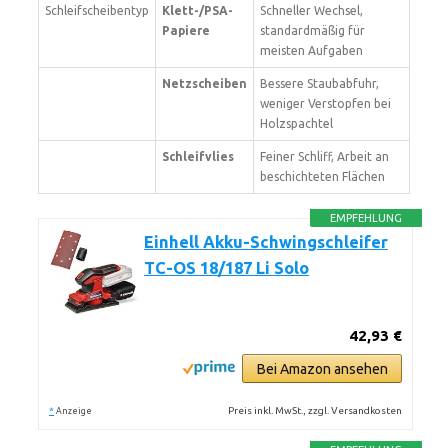
Schleifscheibentyp
Klett-/PSA-
Schneller Wechsel,
Papiere
standardmäßig für
meisten Aufgaben
Netzscheiben
Bessere Staubabfuhr,
weniger Verstopfen bei
Holzspachtel
Schleifvlies
Feiner Schliff, Arbeit an
beschichteten Flächen
EMPFEHLUNG
Einhell Akku-Schwingschleifer
TC-OS 18/187 Li Solo
42,93 €
Bei Amazon ansehen
*
Preis inkl. MwSt., zzgl. Versandkosten
Anzeige