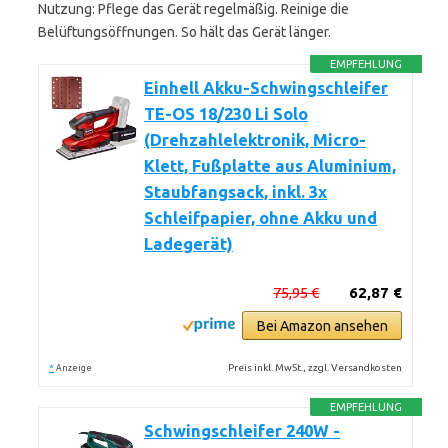
Nutzung: Pflege das Gerät regelmäßig. Reinige die
Belüftungsöffnungen. So hält das Gerät länger.
EMPFEHLUNG
Einhell Akku-Schwingschleifer
TE-OS 18/230 Li Solo
(Drehzahlelektronik, Micro-
Klett, Fußplatte aus Aluminium,
Staubfangsack, inkl. 3x
Schleifpapier, ohne Akku und
Ladegerät)
75,95 €
62,87 €
Bei Amazon ansehen
*
Preis inkl. MwSt., zzgl. Versandkosten
Anzeige
EMPFEHLUNG
Schwingschleifer 240W -