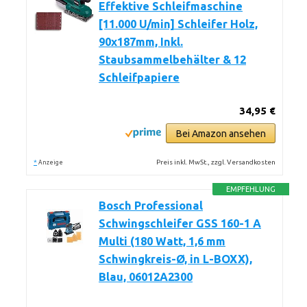
Effektive Schleifmaschine
[11.000 U/min] Schleifer Holz,
90x187mm, Inkl.
Staubsammelbehälter & 12
Schleifpapiere
34,95 €
Bei Amazon ansehen
*
Preis inkl. MwSt., zzgl. Versandkosten
Anzeige
EMPFEHLUNG
Bosch Professional
Schwingschleifer GSS 160-1 A
Multi (180 Watt, 1,6 mm
Schwingkreis-Ø, in L-BOXX),
Blau, 06012A2300