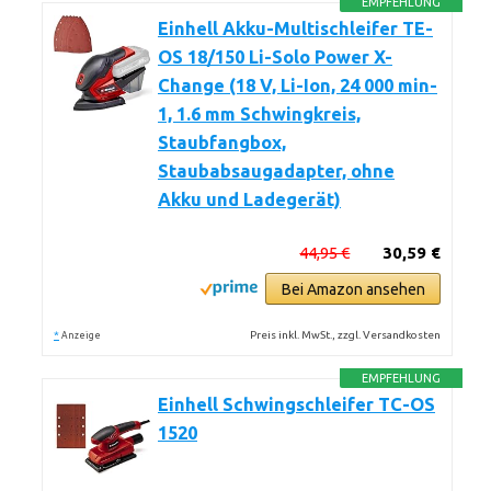
EMPFEHLUNG
Einhell Akku-Multischleifer TE-
OS 18/150 Li-Solo Power X-
Change (18 V, Li-Ion, 24 000 min-
1, 1.6 mm Schwingkreis,
Staubfangbox,
Staubabsaugadapter, ohne
Akku und Ladegerät)
44,95 €
30,59 €
Bei Amazon ansehen
*
Preis inkl. MwSt., zzgl. Versandkosten
Anzeige
EMPFEHLUNG
Einhell Schwingschleifer TC-OS
1520