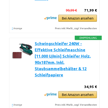
99,99 €
71,99 €
Bei Amazon ansehen
*
Preis inkl. MwSt., zzgl. Versandkosten
Anzeige
EMPFEHLUNG
Schwingschleifer 240W -
Effektive Schleifmaschine
[11.000 U/min] Schleifer Holz,
90x187mm, Inkl.
Staubsammelbehälter & 12
Schleifpapiere
34,95 €
Bei Amazon ansehen
*
Preis inkl. MwSt., zzgl. Versandkosten
Anzeige