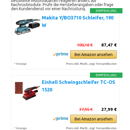
bestimmte Motorbauarten reagieren anders auf
Nachrüstmodule. Prüfe die Herstellerangaben oder frage
den Kundendienst vor einer Nachrüstung.
EMPFEHLUNG
Makita Y/BO3710 Schleifer, 190
W
100,16 €
87,47 €
Bei Amazon ansehen
*
Preis inkl. MwSt., zzgl. Versandkosten
Anzeige
EMPFEHLUNG
Einhell Schwingschleifer TC-OS
1520
37,95 €
27,99 €
Bei Amazon ansehen
*
Preis inkl. MwSt., zzgl. Versandkosten
Anzeige