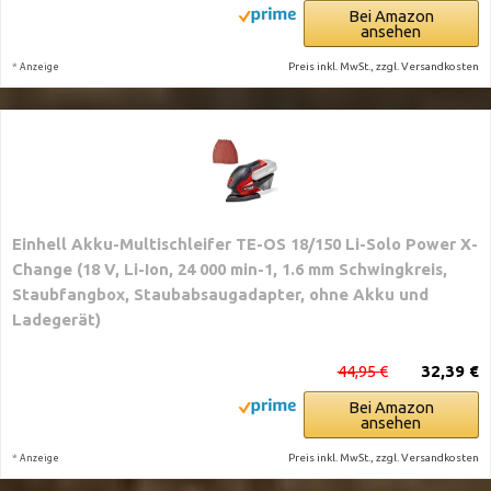
Bei Amazon
ansehen
*
Preis inkl. MwSt., zzgl. Versandkosten
Anzeige
Einhell Akku-Multischleifer TE-OS 18/150 Li-Solo Power X-
Change (18 V, Li-Ion, 24 000 min-1, 1.6 mm Schwingkreis,
Staubfangbox, Staubabsaugadapter, ohne Akku und
Ladegerät)
44,95 €
32,39 €
Bei Amazon
ansehen
*
Preis inkl. MwSt., zzgl. Versandkosten
Anzeige