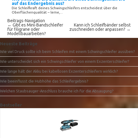
auf das Endergebnis aus?
Die Schleifkraft deines Schwingschleifers entscheidest über die
Oberflächenqualität – lerne,...
Beitrags-Navigation
←
Gibt es Mini-Bandschleifer
Kann ich Schleifbänder selbst
für filigrane oder
zuschneiden oder anpassen?
→
Modellbauarbeiten?
Neueste Beiträge
Wie viel Druck sollte ich beim Schleifen mit einem Schwingschleifer ausüben?
Wie unterscheidet sich ein Schwingschleifer von einem Exzenterschleifer?
Wie lange hält der Akku bei kabellosen Exzenterschleifern wirklich?
Wie beeinflusst die Hubhöhe das Schleifergebnis?
Welchen Staubsauger-Anschluss brauche ich für die Absaugung?
Bestseller