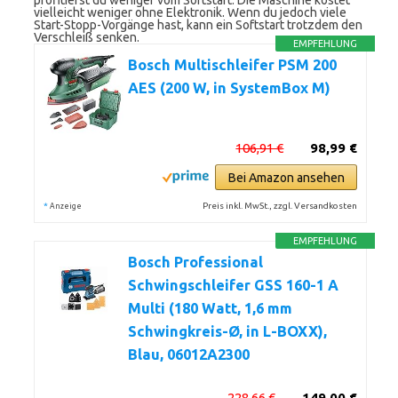
profitierst du weniger vom Softstart. Die Maschine kostet
vielleicht weniger ohne Elektronik. Wenn du jedoch viele
Start-Stopp-Vorgänge hast, kann ein Softstart trotzdem den
Verschleiß senken.
EMPFEHLUNG
Bosch Multischleifer PSM 200
AES (200 W, in SystemBox M)
106,91 €
98,99 €
Bei Amazon ansehen
*
Preis inkl. MwSt., zzgl. Versandkosten
Anzeige
EMPFEHLUNG
Bosch Professional
Schwingschleifer GSS 160-1 A
Multi (180 Watt, 1,6 mm
Schwingkreis-Ø, in L-BOXX),
Blau, 06012A2300
228,66 €
149,00 €