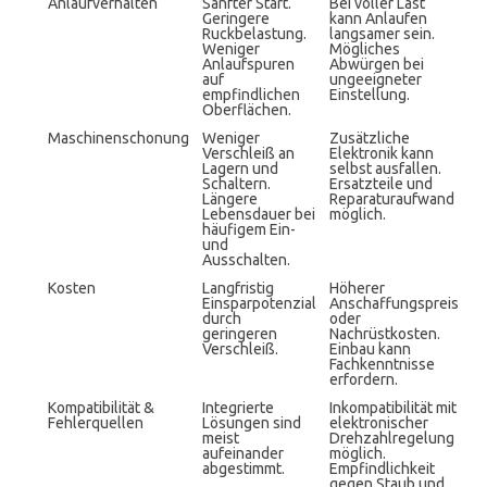
Anlaufverhalten
Sanfter Start.
Bei voller Last
Geringere
kann Anlaufen
Ruckbelastung.
langsamer sein.
Weniger
Mögliches
Anlaufspuren
Abwürgen bei
auf
ungeeigneter
empfindlichen
Einstellung.
Oberflächen.
Maschinenschonung
Weniger
Zusätzliche
Verschleiß an
Elektronik kann
Lagern und
selbst ausfallen.
Schaltern.
Ersatzteile und
Längere
Reparaturaufwand
Lebensdauer bei
möglich.
häufigem Ein-
und
Ausschalten.
Kosten
Langfristig
Höherer
Einsparpotenzial
Anschaffungspreis
durch
oder
geringeren
Nachrüstkosten.
Verschleiß.
Einbau kann
Fachkenntnisse
erfordern.
Kompatibilität &
Integrierte
Inkompatibilität mit
Fehlerquellen
Lösungen sind
elektronischer
meist
Drehzahlregelung
aufeinander
möglich.
abgestimmt.
Empfindlichkeit
gegen Staub und