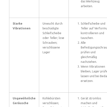
das Werkzeug
arbeiten.
Starke
Unwucht durch
Schleifscheibe und
Vibrationen
beschädigte
Teller auf Verform
Schleifscheibe
kontrollieren und
oder Teller; lose
tauschen.
Schrauben;
Alle
verschlissene
Befestigungsschra
Lager
prüfen und
gleichmäßig
nachziehen.
Wenn Vibrationen
bleiben, Lager prüf
lassen und bei Beda
ersetzen.
Ungewöhnliche
Kohlebürsten
Gerät stromlos
Geräusche
verschlissen;
machen und