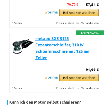
79,79 €
57,54 €
Bei Amazon ansehen
*
Preis inkl. MwSt., zzgl. Versandkosten
Anzeige
EMPFEHLUNG
metabo SXE 3125
Exzenterschleifer, 310 W
Schleifmaschine mit 125 mm
Teller
91,99 €
Bei Amazon ansehen
*
Preis inkl. MwSt., zzgl. Versandkosten
Anzeige
Kann ich den Motor selbst schmieren?