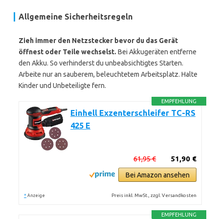
Allgemeine Sicherheitsregeln
Zieh immer den Netzstecker bevor du das Gerät
öffnest oder Teile wechselst.
Bei Akkugeräten entferne
den Akku. So verhinderst du unbeabsichtigtes Starten.
Arbeite nur an sauberem, beleuchtetem Arbeitsplatz. Halte
Kinder und Unbeteiligte fern.
EMPFEHLUNG
Einhell Exzenterschleifer TC-RS
425 E
61,95 €
51,90 €
Bei Amazon ansehen
*
Preis inkl. MwSt., zzgl. Versandkosten
Anzeige
EMPFEHLUNG