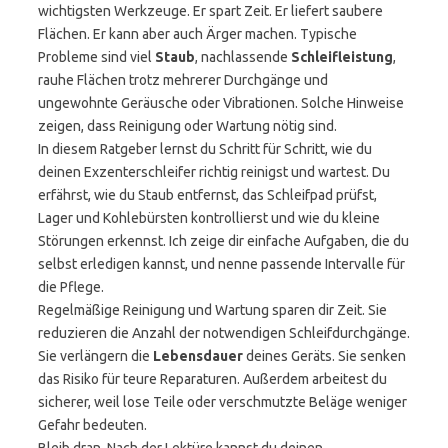
wichtigsten Werkzeuge. Er spart Zeit. Er liefert saubere
Flächen. Er kann aber auch Ärger machen. Typische
Probleme sind viel
Staub
, nachlassende
Schleifleistung
,
rauhe Flächen trotz mehrerer Durchgänge und
ungewohnte Geräusche oder Vibrationen. Solche Hinweise
zeigen, dass Reinigung oder Wartung nötig sind.
In diesem Ratgeber lernst du Schritt für Schritt, wie du
deinen Exzenterschleifer richtig reinigst und wartest. Du
erfährst, wie du Staub entfernst, das Schleifpad prüfst,
Lager und Kohlebürsten kontrollierst und wie du kleine
Störungen erkennst. Ich zeige dir einfache Aufgaben, die du
selbst erledigen kannst, und nenne passende Intervalle für
die Pflege.
Regelmäßige Reinigung und Wartung sparen dir Zeit. Sie
reduzieren die Anzahl der notwendigen Schleifdurchgänge.
Sie verlängern die
Lebensdauer
deines Geräts. Sie senken
das Risiko für teure Reparaturen. Außerdem arbeitest du
sicherer, weil lose Teile oder verschmutzte Beläge weniger
Gefahr bedeuten.