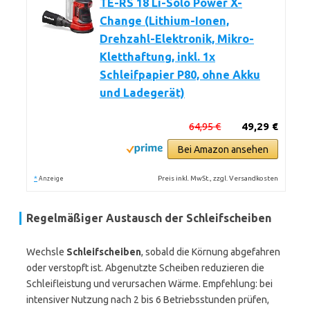
TE-RS 18 Li-Solo Power X-
Change (Lithium-Ionen,
Drehzahl-Elektronik, Mikro-
Kletthaftung, inkl. 1x
Schleifpapier P80, ohne Akku
und Ladegerät)
64,95 €
49,29 €
Bei Amazon ansehen
*
Preis inkl. MwSt., zzgl. Versandkosten
Anzeige
Regelmäßiger Austausch der Schleifscheiben
Wechsle
Schleifscheiben
, sobald die Körnung abgefahren
oder verstopft ist. Abgenutzte Scheiben reduzieren die
Schleifleistung und verursachen Wärme. Empfehlung: bei
intensiver Nutzung nach 2 bis 6 Betriebsstunden prüfen,