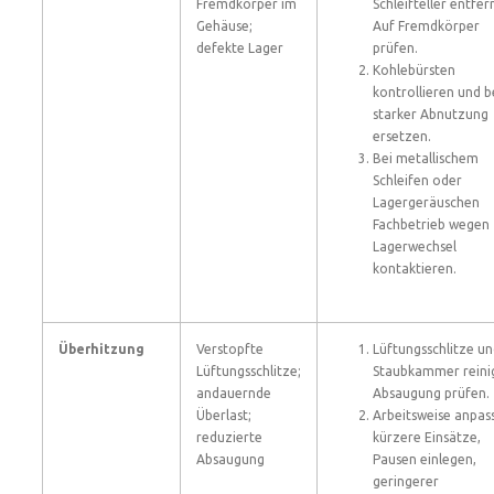
Fremdkörper im
Schleifteller entfer
Gehäuse;
Auf Fremdkörper
defekte Lager
prüfen.
Kohlebürsten
kontrollieren und b
starker Abnutzung
ersetzen.
Bei metallischem
Schleifen oder
Lagergeräuschen
Fachbetrieb wegen
Lagerwechsel
kontaktieren.
Überhitzung
Verstopfte
Lüftungsschlitze u
Lüftungsschlitze;
Staubkammer reini
andauernde
Absaugung prüfen.
Überlast;
Arbeitsweise anpas
reduzierte
kürzere Einsätze,
Absaugung
Pausen einlegen,
geringerer