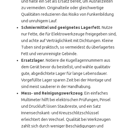
und halte ein Set als Ersatz bereit, um Ausfallzeiten
zu vermeiden. Originalteile oder gleichwertige
Qualitäten reduzieren das Risiko von Funkenbildung
und unruhigem Lauf.
Schmiermittel und geeignetes Lagerfett
. Nutze
nur Fette, die für Elektrowerkzeuge freigegeben sind,
und achte auf Verträglichkeit mit Dichtungen. Kleine
Tuben sind praktisch, so vermeidest du überlagertes
Fett und verunreinigte Gebinde.
Ersatzlager
. Notiere die Kugellagennummern aus
dem Gerät bevor du bestellst, und wähle qualitativ
gute, abgedichtete Lager für lange Lebensdauer.
Vorgefüllte Lager sparen Zeit bei der Montage und
sind meist sauberer in der Handhabung.
Mess- und Reinigungswerkzeug
. Ein einfaches
Multimeter hilft bei elektrischen Prüfungen, Pinsel
und Druckluft lösen Staubreste, und ein Satz
Innensechskant- und Kreuzschlitzschlüssel
erleichtert den Wechsel. Qualität bei Werkzeugen
zahlt sich durch weniger Beschädigungen und