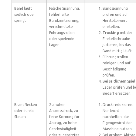
Band läuft
Falsche Spannung,
Bandspannung
seitlich oder
fehlerhafte
prüfen und auf
springt
Bandzentrierung,
Herstellerwert
verschmutzte
einstellen.
Führungsrollen
Tracking
mit der
oder spielende
Einstellschraube
Lager
justieren, bis das
Band mittig läuft.
Führungsrollen
reinigen und auf
Beschädigung
prüfen.
Bei seitlichem Spiel
Lager prüfen und b
Bedarf ersetzen.
Brandflecken
Zu hoher
Druck reduzieren.
oder dunkle
Anpressdruck, zu
Nur leicht
Stellen
feine Körnung für
nachhelfen, das
Abtrag, zu hohe
Eigengewicht der
Geschwindigkeit
Maschine nutzen.
oder zugesetztes
Bei grobem Abtrag