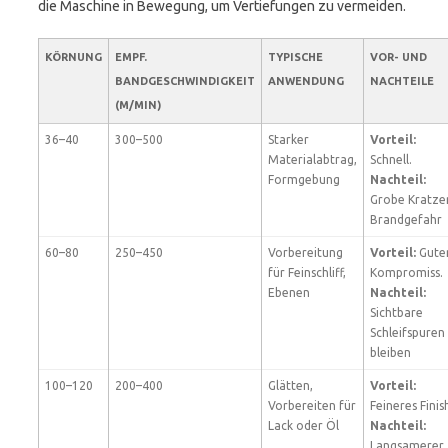
die Maschine in Bewegung, um Vertiefungen zu vermeiden.
KÖRNUNG
EMPF.
TYPISCHE
VOR- UND
BANDGESCHWINDIGKEIT
ANWENDUNG
NACHTEILE
(M/MIN)
36–40
300–500
Starker
Vorteil:
Materialabtrag,
Schnell.
Formgebung
Nachteil:
Grobe Kratzer
Brandgefahr
60–80
250–450
Vorbereitung
Vorteil:
Gute
für Feinschliff,
Kompromiss.
Ebenen
Nachteil:
Sichtbare
Schleifspuren
bleiben
100–120
200–400
Glätten,
Vorteil:
Vorbereiten für
Feineres Finis
Lack oder Öl
Nachteil:
Langsamerer