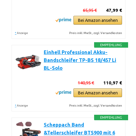
65,95 €
47,99 €
Bei Amazon ansehen
*
Preis inkl. MwSt., zzgl. Versandkosten
Anzeige
EMPFEHLUNG
Einhell Professional Akku-
Bandschleifer TP-BS 18/457 Li
BL-Solo
140,95 €
110,97 €
Bei Amazon ansehen
*
Preis inkl. MwSt., zzgl. Versandkosten
Anzeige
EMPFEHLUNG
Scheppach Band
&Tellerschleifer BTS900 mit 6