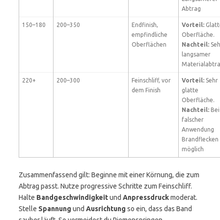
Abtrag
150–180
200–350
Endfinish,
Vorteil:
Glatt
empfindliche
Oberfläche.
Oberflächen
Nachteil:
Seh
langsamer
Materialabtr
220+
200–300
Feinschliff, vor
Vorteil:
Sehr
dem Finish
glatte
Oberfläche.
Nachteil:
Bei
falscher
Anwendung
Brandflecken
möglich
Zusammenfassend gilt: Beginne mit einer Körnung, die zum
Abtrag passt. Nutze progressive Schritte zum Feinschliff.
Halte
Bandgeschwindigkeit
und
Anpressdruck
moderat.
Stelle
Spannung
und
Ausrichtung
so ein, dass das Band