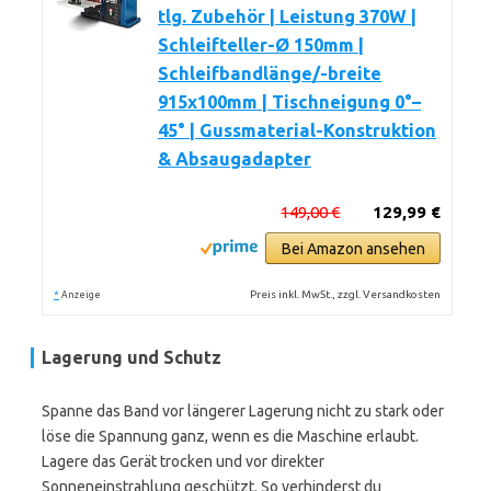
tlg. Zubehör | Leistung 370W |
Schleifteller-Ø 150mm |
Schleifbandlänge/-breite
915x100mm | Tischneigung 0°–
45° | Gussmaterial-Konstruktion
& Absaugadapter
149,00 €
129,99 €
Bei Amazon ansehen
*
Preis inkl. MwSt., zzgl. Versandkosten
Anzeige
Lagerung und Schutz
Spanne das Band vor längerer Lagerung nicht zu stark oder
löse die Spannung ganz, wenn es die Maschine erlaubt.
Lagere das Gerät trocken und vor direkter
Sonneneinstrahlung geschützt. So verhinderst du