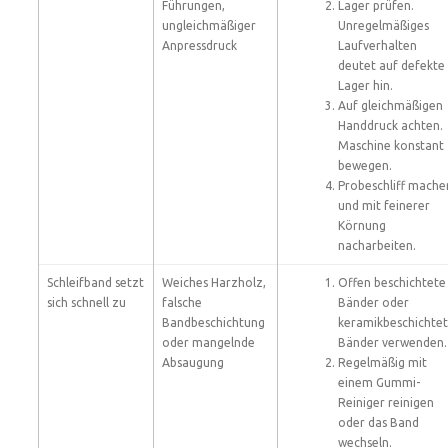
Führungen,
Lager prüfen.
ungleichmäßiger
Unregelmäßiges
Anpressdruck
Laufverhalten
deutet auf defekte
Lager hin.
Auf gleichmäßigen
Handdruck achten.
Maschine konstant
bewegen.
Probeschliff mache
und mit feinerer
Körnung
nacharbeiten.
Schleifband setzt
Weiches Harzholz,
Offen beschichtete
sich schnell zu
falsche
Bänder oder
Bandbeschichtung
keramikbeschichte
oder mangelnde
Bänder verwenden.
Absaugung
Regelmäßig mit
einem Gummi-
Reiniger reinigen
oder das Band
wechseln.