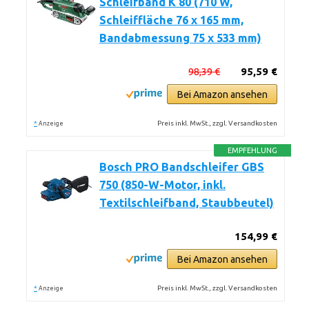
Schleifband K 80 (710 W,
Schleiffläche 76 x 165 mm,
Bandabmessung 75 x 533 mm)
98,39 €
95,59 €
Bei Amazon ansehen
*
Preis inkl. MwSt., zzgl. Versandkosten
Anzeige
EMPFEHLUNG
Bosch PRO Bandschleifer GBS
750 (850-W-Motor, inkl.
Textilschleifband, Staubbeutel)
154,99 €
Bei Amazon ansehen
*
Preis inkl. MwSt., zzgl. Versandkosten
Anzeige