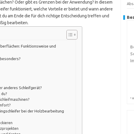
rflächen? Oder gibt es Grenzen bei der Anwendung? In diesem
Abs
leifer funktioniert, welche Vorteile er bietet und wann andere
 du am Ende die für dich richtige Entscheidung treffen und
Bes
ßig bearbeiten.
oberflächen: Funktionsweise und
B
S
r besonders?
i
er anderes Schleifgerät?
t du?
*
A
Schleifmaschinen?
omfort?
ngschleifer bei der Holzbearbeitung
ckieren
olzprojekten