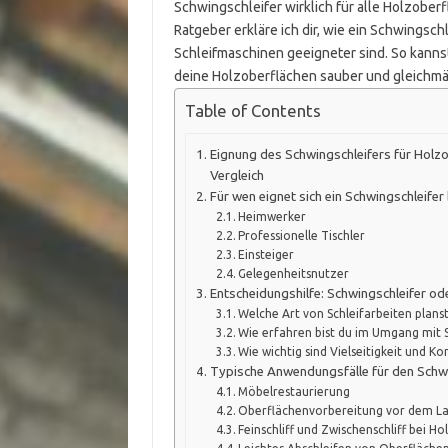
Schwingschleifer wirklich für alle Holzobe
Ratgeber erkläre ich dir, wie ein Schwingsch
Schleifmaschinen geeigneter sind. So kannst
deine Holzoberflächen sauber und gleichmä
Table of Contents
Eignung des Schwingschleifers für Holz
Vergleich
Für wen eignet sich ein Schwingschleife
Heimwerker
Professionelle Tischler
Einsteiger
Gelegenheitsnutzer
Entscheidungshilfe: Schwingschleifer od
Welche Art von Schleifarbeiten plans
Wie erfahren bist du im Umgang mit 
Wie wichtig sind Vielseitigkeit und K
Typische Anwendungsfälle für den Schwi
Möbelrestaurierung
Oberflächenvorbereitung vor dem La
Feinschliff und Zwischenschliff bei H