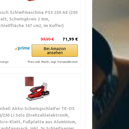
osch Schleifmaschine PSS 250 AE (250
att, Schwingkreis 2 mm,
chleiffläche 167 cm2, im Koffer)
99,99 €
71,99 €
Bei Amazon
ansehen
Preis inkl. MwSt., zzgl. Versandkosten
nzeige
inhell Akku-Schwingschleifer TE-OS
8/230 Li Solo (Drehzahlelektronik,
icro-Klett, Fußplatte aus Aluminium,
taubfangsack, inkl. 3x Schleifpapier,