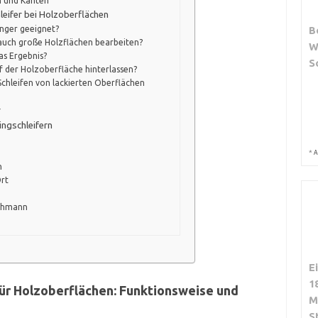
n und Kanten
eifer bei Holzoberflächen
B
änger geeignet?
 auch große Holzflächen bearbeiten?
W
das Ergebnis?
S
f der Holzoberfläche hinterlassen?
 Schleifen von lackierten Oberflächen
r
ngschleifern
*
A
n
rt
achmann
E
1
ür Holzoberflächen: Funktionsweise und
M
S