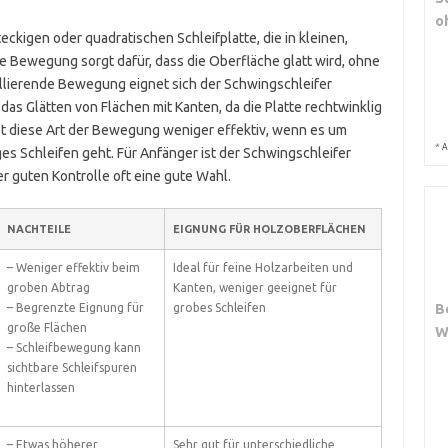
o
teckigen oder quadratischen Schleifplatte, die in kleinen,
 Bewegung sorgt dafür, dass die Oberfläche glatt wird, ohne
zillierende Bewegung eignet sich der Schwingschleifer
das Glätten von Flächen mit Kanten, da die Platte rechtwinklig
st diese Art der Bewegung weniger effektiv, wenn es um
*
A
es Schleifen geht. Für Anfänger ist der Schwingschleifer
 guten Kontrolle oft eine gute Wahl.
NACHTEILE
EIGNUNG FÜR HOLZOBERFLÄCHEN
– Weniger effektiv beim
Ideal für feine Holzarbeiten und
groben Abtrag
Kanten, weniger geeignet für
B
– Begrenzte Eignung für
grobes Schleifen
große Flächen
W
– Schleifbewegung kann
sichtbare Schleifspuren
hinterlassen
– Etwas höherer
Sehr gut für unterschiedliche