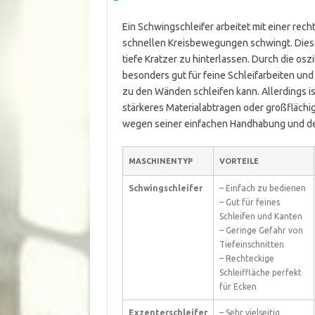
Ein Schwingschleifer arbeitet mit einer rech
schnellen Kreisbewegungen schwingt. Diese
tiefe Kratzer zu hinterlassen. Durch die os
besonders gut für feine Schleifarbeiten und 
zu den Wänden schleifen kann. Allerdings i
stärkeres Materialabtragen oder großflächig
wegen seiner einfachen Handhabung und der
MASCHINENTYP
VORTEILE
Schwingschleifer
– Einfach zu bedienen
– Gut für feines
Schleifen und Kanten
– Geringe Gefahr von
Tiefeinschnitten
– Rechteckige
Schleiffläche perfekt
für Ecken
Exzenterschleifer
– Sehr vielseitig