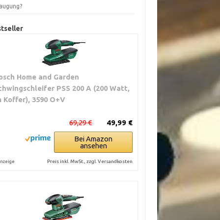
augung?
tseller
osch Home and Garden
chwingschleifer PSS 200 A (200 Watt,
m Koffer), 3590 O+V
69,29 €
49,99 €
Bei Amazon
ansehen
Preis inkl. MwSt., zzgl. Versandkosten
nzeige