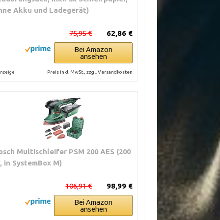
hne Akku und Ladegerät)
75,95 €
62,86 €
Bei Amazon
ansehen
Preis inkl. MwSt., zzgl. Versandkosten
nzeige
osch Multischleifer PSM 200 AES (200
, in SystemBox M)
106,91 €
98,99 €
Bei Amazon
ansehen