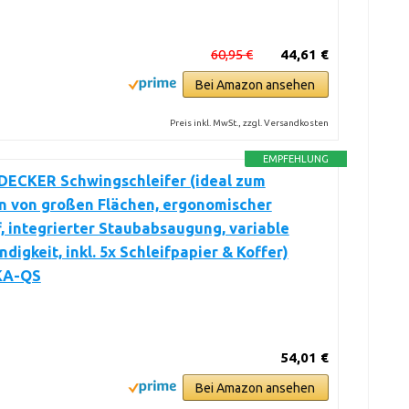
60,95 €
44,61 €
Bei Amazon ansehen
Preis inkl. MwSt., zzgl. Versandkosten
EMPFEHLUNG
ECKER Schwingschleifer (ideal zum
n von großen Flächen, ergonomischer
f, integrierter Staubabsaugung, variable
digkeit, inkl. 5x Schleifpapier & Koffer)
KA-QS
54,01 €
Bei Amazon ansehen