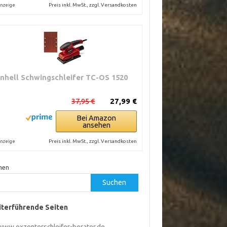
Preis inkl. MwSt., zzgl. Versandkosten
nzeige
inhell Schwingschleifer TC-OS 1520
37,95 €
27,99 €
Bei Amazon
ansehen
Preis inkl. MwSt., zzgl. Versandkosten
nzeige
hen
Suchen
terführende Seiten
www.exzenterschleifer-berater.de