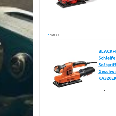
*
Anzeige
BLACK+D
Schleife
Softgrif
Geschwin
KA320E