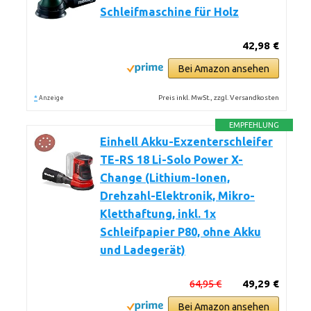
Schleifmaschine für Holz
42,98 €
Bei Amazon ansehen
*
Preis inkl. MwSt., zzgl. Versandkosten
Anzeige
EMPFEHLUNG
Einhell Akku-Exzenterschleifer
TE-RS 18 Li-Solo Power X-
Change (Lithium-Ionen,
Drehzahl-Elektronik, Mikro-
Kletthaftung, inkl. 1x
Schleifpapier P80, ohne Akku
und Ladegerät)
64,95 €
49,29 €
Bei Amazon ansehen