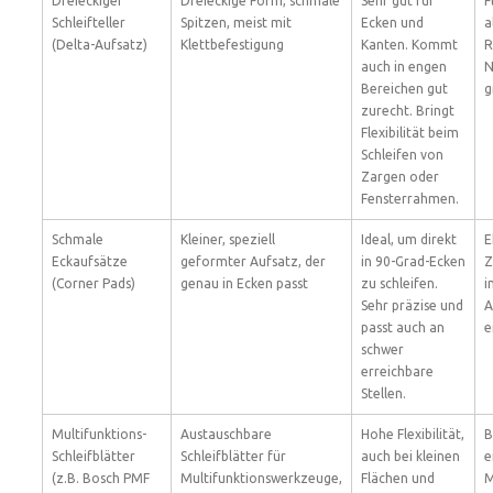
Dreieckiger
Dreieckige Form, schmale
Sehr gut für
F
Schleifteller
Spitzen, meist mit
Ecken und
a
(Delta-Aufsatz)
Klettbefestigung
Kanten. Kommt
R
auch in engen
N
Bereichen gut
g
zurecht. Bringt
Flexibilität beim
Schleifen von
Zargen oder
Fensterrahmen.
Schmale
Kleiner, speziell
Ideal, um direkt
E
Eckaufsätze
geformter Aufsatz, der
in 90-Grad-Ecken
Z
(Corner Pads)
genau in Ecken passt
zu schleifen.
i
Sehr präzise und
A
passt auch an
e
schwer
erreichbare
Stellen.
Multifunktions-
Austauschbare
Hohe Flexibilität,
B
Schleifblätter
Schleifblätter für
auch bei kleinen
e
(z.B. Bosch PMF
Multifunktionswerkzeuge,
Flächen und
M