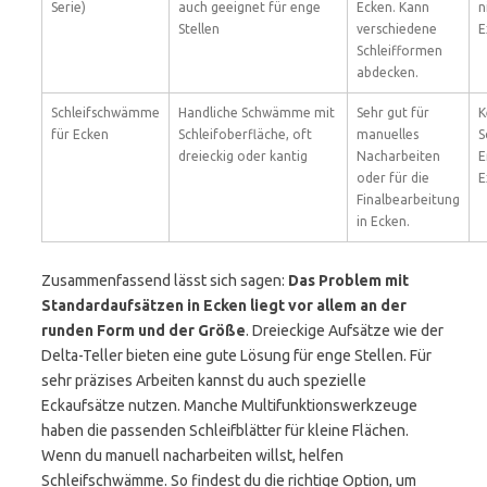
Serie)
auch geeignet für enge
Ecken. Kann
n
Stellen
verschiedene
E
Schleifformen
abdecken.
Schleifschwämme
Handliche Schwämme mit
Sehr gut für
K
für Ecken
Schleifoberfläche, oft
manuelles
S
dreieckig oder kantig
Nacharbeiten
E
oder für die
E
Finalbearbeitung
in Ecken.
Zusammenfassend lässt sich sagen:
Das Problem mit
Standardaufsätzen in Ecken liegt vor allem an der
runden Form und der Größe
. Dreieckige Aufsätze wie der
Delta-Teller bieten eine gute Lösung für enge Stellen. Für
sehr präzises Arbeiten kannst du auch spezielle
Eckaufsätze nutzen. Manche Multifunktionswerkzeuge
haben die passenden Schleifblätter für kleine Flächen.
Wenn du manuell nacharbeiten willst, helfen
Schleifschwämme. So findest du die richtige Option, um