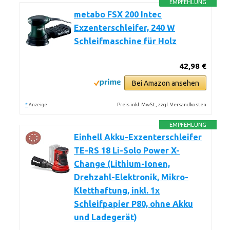
EMPFEHLUNG
metabo FSX 200 Intec
Exzenterschleifer, 240 W
Schleifmaschine für Holz
42,98 €
Bei Amazon ansehen
*
Preis inkl. MwSt., zzgl. Versandkosten
Anzeige
EMPFEHLUNG
Einhell Akku-Exzenterschleifer
TE-RS 18 Li-Solo Power X-
Change (Lithium-Ionen,
Drehzahl-Elektronik, Mikro-
Kletthaftung, inkl. 1x
Schleifpapier P80, ohne Akku
und Ladegerät)