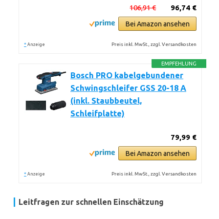
106,91 €
96,74 €
Bei Amazon ansehen
*
Preis inkl. MwSt., zzgl. Versandkosten
Anzeige
EMPFEHLUNG
Bosch PRO kabelgebundener
Schwingschleifer GSS 20-18 A
(inkl. Staubbeutel,
Schleifplatte)
79,99 €
Bei Amazon ansehen
*
Preis inkl. MwSt., zzgl. Versandkosten
Anzeige
Leitfragen zur schnellen Einschätzung