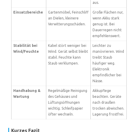
aus.
Einsatzbereiche
Gartenmöbel, Feinschliff
Große Flächen nur,
an Dielen, kleinere
wenn Akku stark
Verwitterungsschäden.
genug ist. Bei
Dauerregen nicht
empfehlenswert.
Stabilität bei
Kabel stört weniger bei
Leichter zu
Wind/Feuchte
Wind. Gerät selbst bleibt
manövrieren. Wind
stabil. Feuchte kann
treibt Staub
Staub verklumpen.
häufiger weg.
Elektronik
empfindlicher bei
Nässe.
Handhabung &
Regelmäßige Reinigung
Akkupflege
Wartung
des Gehäuses und
beachten. Geräte
Lüftungsöffnungen
nach draußen
wichtig. Schleifpapier
trocken abwischen.
öfter wechseln.
Lagerung frostfrei.
Kurzes Fazit