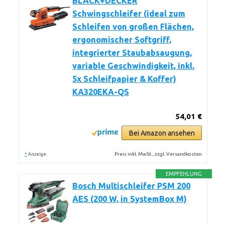
BLACK+DECKER
Schwingschleifer (ideal zum
Schleifen von großen Flächen,
ergonomischer Softgriff,
integrierter Staubabsaugung,
variable Geschwindigkeit, inkl.
5x Schleifpapier & Koffer)
KA320EKA-QS
54,01 €
Bei Amazon ansehen
*
Preis inkl. MwSt., zzgl. Versandkosten
Anzeige
EMPFEHLUNG
Bosch Multischleifer PSM 200
AES (200 W, in SystemBox M)