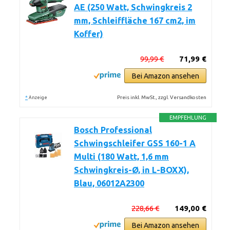
AE (250 Watt, Schwingkreis 2
mm, Schleiffläche 167 cm2, im
Koffer)
99,99 €
71,99 €
Bei Amazon ansehen
*
Preis inkl. MwSt., zzgl. Versandkosten
Anzeige
EMPFEHLUNG
Bosch Professional
Schwingschleifer GSS 160-1 A
Multi (180 Watt, 1,6 mm
Schwingkreis-Ø, in L-BOXX),
Blau, 06012A2300
228,66 €
149,00 €
Bei Amazon ansehen