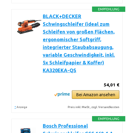
EMPFEHLUNG
BLACK+DECKER
Schwingschleifer (ideal zum
Schleifen von großen Flächen,
ergonomischer Softgriff,
integrierter Staubabsaugung,
variable Geschwindigkeit, inkl.
5x Schleifpapier & Koffer)
KA320EKA-QS
54,01 €
Bei Amazon ansehen
*
Preis inkl. MwSt., zzgl. Versandkosten
Anzeige
EMPFEHLUNG
Bosch Professional