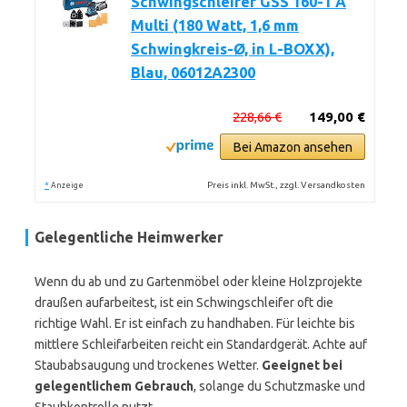
Schwingschleifer GSS 160-1 A
Multi (180 Watt, 1,6 mm
Schwingkreis-Ø, in L-BOXX),
Blau, 06012A2300
228,66 €
149,00 €
Bei Amazon ansehen
*
Preis inkl. MwSt., zzgl. Versandkosten
Anzeige
Gelegentliche Heimwerker
Wenn du ab und zu Gartenmöbel oder kleine Holzprojekte
draußen aufarbeitest, ist ein Schwingschleifer oft die
richtige Wahl. Er ist einfach zu handhaben. Für leichte bis
mittlere Schleifarbeiten reicht ein Standardgerät. Achte auf
Staubabsaugung und trockenes Wetter.
Geeignet bei
gelegentlichem Gebrauch
, solange du Schutzmaske und