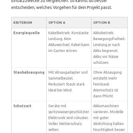
Einsatzzwecke zu vergleichen. So kannst du besser
entscheiden, welches Vorgehen für dein Projekt passt.
KRITERIUM
OPTION A
OPTION B
Energiequelle
Kabelbetrieb. Konstante
Akkubetrieb.
Leistung. Kein
Bewegungsfreiheit.
Akkuwechsel. Kabel kann
Leistung je nach
im Garten stören.
Akku begrenzt.
Akku vor Nässe
schützen.
Staubabsaugung
Mit Absaugadapter und
Ohne Absaugung
Sammelbeutel.
entsteht mehr
Reduziert Staub stark.
Feinstaub.
Ideal bei Wind.
Atemschutz ist
dann Pflicht.
Schutzart
Geräte mit
Akkumaschinen
spritzwassergeschützter
variieren. Modelle
Elektronik sind robuster.
mit guter
Voller Wetterschutz
Abdichtung halten
selten.
Feuchtigkeit besser