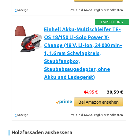
*
Preis inkl. MwSt., zzgl. Versandkosten
Anzeige
EMPFEHLUNG
Einhell Akku-Multischleifer TE-
OS 18/150 Li-Solo Power X-
Change (18 V, Li-Ion, 24 000 min-
1, 1.6 mm Schwingkreis,
Staubfangbox,
Staubabsaugadapter, ohne
Akku und Ladegerät)
44,95 €
30,59 €
Bei Amazon ansehen
*
Preis inkl. MwSt., zzgl. Versandkosten
Anzeige
Holzfassaden ausbessern