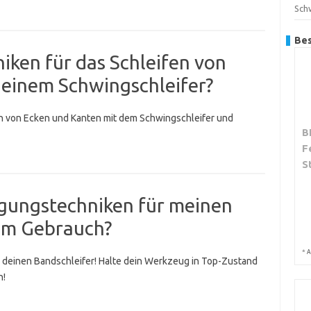
Sch
Bes
niken für das Schleifen von
 einem Schwingschleifer?
n von Ecken und Kanten mit dem Schwingschleifer und
B
F
S
nigungstechniken für meinen
em Gebrauch?
*
A
 deinen Bandschleifer! Halte dein Werkzeug in Top-Zustand
n!