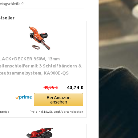
wingschleifer?
tseller
LACK+DECKER 350W, 13mm
eilenschleifer mit 3 Schleifbändern &
taubsammelsystem, KA900E-QS
49,95 €
43,74 €
Bei Amazon
ansehen
Preis inkl. MwSt., zzgl. Versandkosten
nzeige