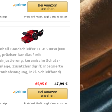
Bei Amazon
ansehen
Preis inkl. MwSt., zzgl. Versandkosten
nzeige
inhell Bandschleifer TC-BS 8038 (800
, präziser Bandlauf mit
einjustierung, keramische Schutz-
inlage, Zusatzhandgriff, integrierte
taubabsaugung, inkl. Schleifband)
65,95 €
47,99 €
Bei Amazon
ansehen
Preis inkl. MwSt., zzgl. Versandkosten
nzeige