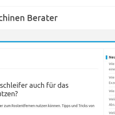
chinen Berater
Neu
Wie 
ein
Wie 
Exze
chleifer auch für das
Wie
utzen?
Wel
Abs
cher zum Rostentfernen nutzen können. Tipps und Tricks von
Wel