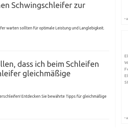
nen Schwingschleifer zur
*
A
ifer warten sollten für optimale Leistung und Langlebigkeit.
E
llen, dass ich beim Schleifen
W
F
leifer gleichmäßige
E
S
erschleifen! Entdecken Sie bewährte Tipps für gleichmäßige
*
A