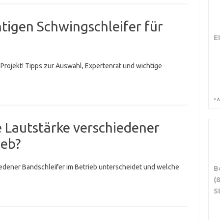
htigen Schwingschleifer für
E
 Projekt! Tipps zur Auswahl, Expertenrat und wichtige
*
A
ie Lautstärke verschiedener
ieb?
hiedener Bandschleifer im Betrieb unterscheidet und welche
B
(
S