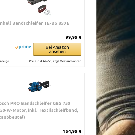
inhell Bandschleifer TE-BS 850 E
99,99 €
Bei Amazon
ansehen
Preis inkl. MwSt., zzgl. Versandkosten
nzeige
osch PRO Bandschleifer GBS 750
850-W-Motor, inkl. Textilschleifband,
taubbeutel)
154,99 €