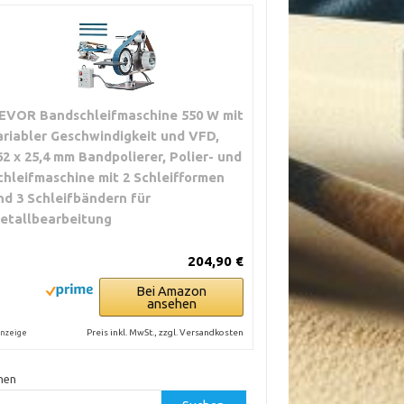
EVOR Bandschleifmaschine 550 W mit
ariabler Geschwindigkeit und VFD,
62 x 25,4 mm Bandpolierer, Polier- und
chleifmaschine mit 2 Schleifformen
nd 3 Schleifbändern für
etallbearbeitung
204,90 €
Bei Amazon
ansehen
Preis inkl. MwSt., zzgl. Versandkosten
nzeige
hen